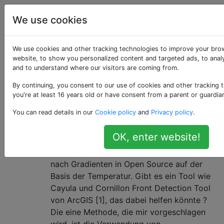
Geografisches
Tags
We use cookies
Account
Informationssystem
We use cookies and other tracking technologies to improve your bro
Als «modis» getaggte
website, to show you personalized content and targeted ads, to analy
and to understand where our visitors are coming from.
Fragen
By continuing, you consent to our use of cookies and other tracking 
you're at least 16 years old or have consent from a parent or guardia
Frontaler Nachweis von sst &
1
You can read details in our
Cookie policy
and
Privacy policy
.
Chlorophyll-Bild
OK, enter website!
Ich arbeite an Satellitenbildern mit
Meeresoberflächentemperaturen und suche
nach Gradienten in Open Source auf der
Basis der Temperatur. Gibt es ein Tool wie
Cayula und Cornillon Front Detection Tool
von ArcGIS [1], das dabei helfen könnte ?
Die eine Methode, die mir vorgeschlagen