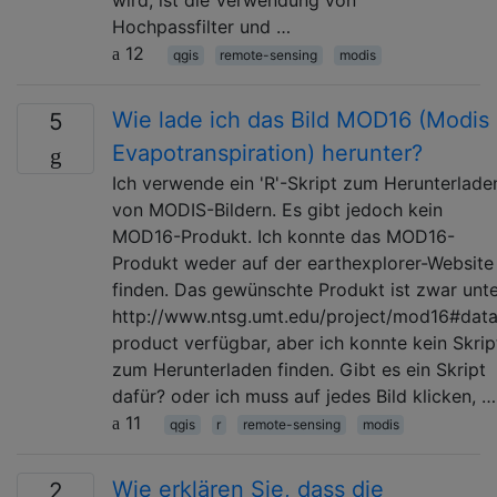
wird, ist die Verwendung von
Hochpassfilter und …
12
qgis
remote-sensing
modis
Wie lade ich das Bild MOD16 (Modis
5
Evapotranspiration) herunter?
Ich verwende ein 'R'-Skript zum Herunterlade
von MODIS-Bildern. Es gibt jedoch kein
MOD16-Produkt. Ich konnte das MOD16-
Produkt weder auf der earthexplorer-Website
finden. Das gewünschte Produkt ist zwar unt
http://www.ntsg.umt.edu/project/mod16#data
product verfügbar, aber ich konnte kein Skrip
zum Herunterladen finden. Gibt es ein Skript
dafür? oder ich muss auf jedes Bild klicken, …
11
qgis
r
remote-sensing
modis
Wie erklären Sie, dass die
2