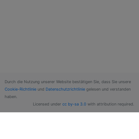
Durch die Nutzung unserer Website bestätigen Sie, dass Sie unsere
Cookie-Richtlinie
und
Datenschutzrichtlinie
gelesen und verstanden
haben.
Licensed under
cc by-sa 3.0
with attribution required.