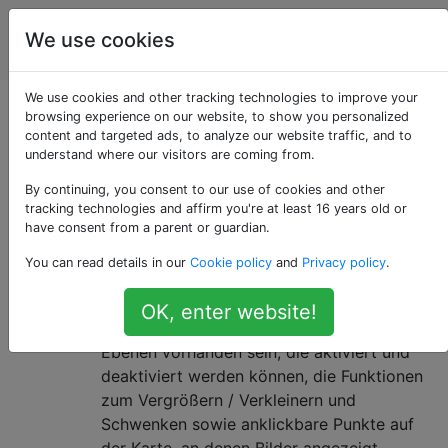
Geografisches
Tags
We use cookies
Account
Informationssystem
We use cookies and other tracking technologies to improve your
Als «geopdf»
browsing experience on our website, to show you personalized
content and targeted ads, to analyze our website traffic, and to
understand where our visitors are coming from.
getaggte Fragen
By continuing, you consent to our use of cookies and other
tracking technologies and affirm you're at least 16 years old or
Hinzufügen einer interaktiven
10
have consent from a parent or guardian.
Karte zu PDF?
You can read details in our
Cookie policy
and
Privacy policy
.
Ich wurde gebeten, dem Geschäftsbericht
meines Unternehmens eine interaktive
OK, enter website!
Karte hinzuzufügen. Es müssen mehrere
Ebenen vorhanden sein, die aktiviert und
deaktiviert werden können, die Funktionen
zum Vergrößern / Verkleinern und
Schwenken sowie anklickbare Punkte auf