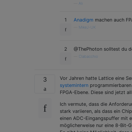
—
Ali
1
Anadigm
machen auch FP
—
MikeJ-UK
2
@ThePhoton solltest du de
—
Clabacchio
Vor Jahren hatte Lattice eine S
3
systemintern
programmierbare
FPGA-Ebene. Diese sind jetzt all
Ich vermute, dass die Anforder
stark variieren, als dass ein Chi
einen ADC-Eingangspuffer mit ei
möglicherweise nur eine 8-Bit-G