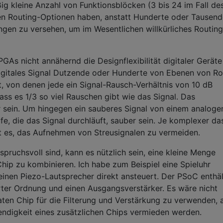
ig kleine Anzahl von Funktionsblöcken (3 bis 24 im Fall de
n Routing-Optionen haben, anstatt Hunderte oder Tausen
gen zu versehen, um im Wesentlichen willkürliches Routing
GAs nicht annähernd die Designflexibilität digitaler Geräte
 digitales Signal Dutzende oder Hunderte von Ebenen von Ro
, von denen jede ein Signal-Rausch-Verhältnis von 10 dB
ass es 1/3 so viel Rauschen gibt wie das Signal. Das
r sein. Um hingegen ein sauberes Signal von einem analoge
fe, die das Signal durchläuft, sauber sein. Je komplexer da
ist es, das Aufnehmen von Streusignalen zu vermeiden.
pruchsvoll sind, kann es nützlich sein, eine kleine Menge
hip zu kombinieren. Ich habe zum Beispiel eine Spieluhr
inen Piezo-Lautsprecher direkt ansteuert. Der PSoC enthäl
ierter Ordnung und einen Ausgangsverstärker. Es wäre nicht
ten Chip für die Filterung und Verstärkung zu verwenden, 
digkeit eines zusätzlichen Chips vermieden werden.