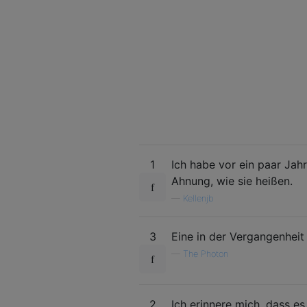
1
Ich habe vor ein paar Jah
Ahnung, wie sie heißen.
—
Kellenjb
3
Eine in der Vergangenheit
—
The Photon
2
Ich erinnere mich, dass 