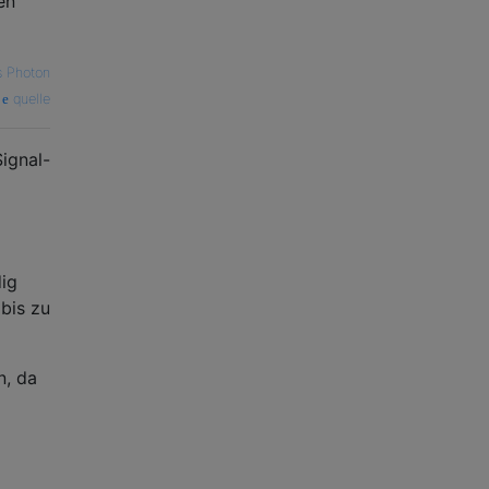
en
 Photon
quelle
Signal-
dig
bis zu
n, da