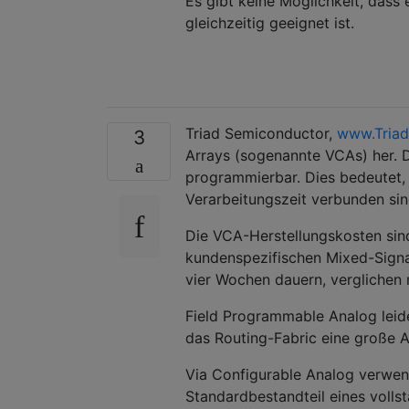
Es gibt keine Möglichkeit, das
gleichzeitig geeignet ist.
Triad Semiconductor,
www.Tria
3
Arrays (sogenannte VCAs) her. D
programmierbar. Dies bedeutet,
Verarbeitungszeit verbunden sin
Die VCA-Herstellungskosten sind
kundenspezifischen Mixed-Signa
vier Wochen dauern, verglichen
Field Programmable Analog lei
das Routing-Fabric eine große A
Via Configurable Analog verwend
Standardbestandteil eines volls