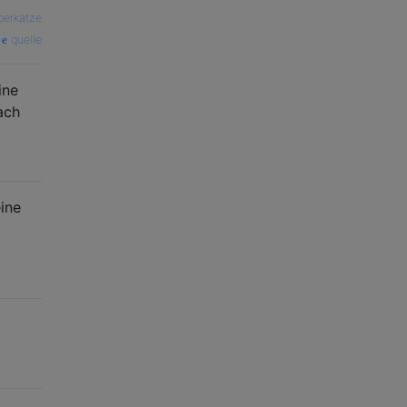
perkatze
quelle
ine
ach
ine