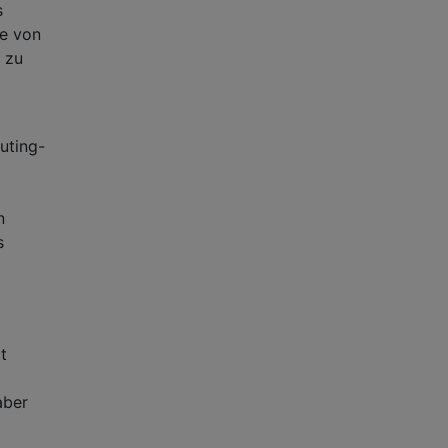
s
de von
 zu
uting-
n
s
t
aber