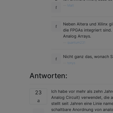
—
Matt
Neben Altera und Xilinx gi
die FPGAs integriert sind
Analog Arrays.
—
quantum231
Nicht ganz das, wonach Si
—
tonys
Antworten:
Ich habe vor mehr als zehn Jah
23
Analog Circuit) verwendet, die 
stellt seit Jahren eine Linie n
schaltbare Anordnung von analog