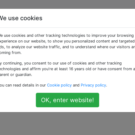
We use cookies
 FPGAs?
e use cookies and other tracking technologies to improve your browsing
xperience on our website, to show you personalized content and targeted
ds, to analyze our website traffic, and to understand where our visitors a
s flexible "digitale" Schaltungen, mit denen Sie eine digita
oming from.
 neu aufbauen können.
y continuing, you consent to our use of cookies and other tracking
echnologies and affirm you're at least 16 years old or have consent from 
, aber ich habe mich gefragt, ob es FPGAs oder andere "fle
arent or guardian.
igner auch analoge Komponenten wie Verstärker oder A / D
ou can read details in our
Cookie policy
and
Privacy policy
.
ch einfachere Komponenten zur Verfügung stellen.
OK, enter website!