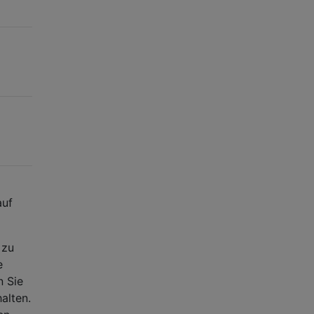
auf
 zu
e
n Sie
alten.