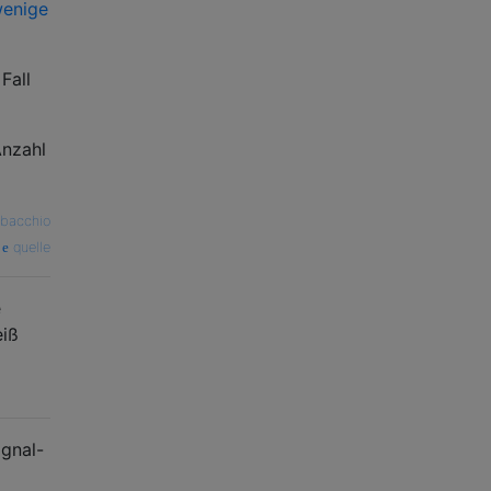
enige
Fall
Anzahl
abacchio
quelle
e
eiß
ignal-