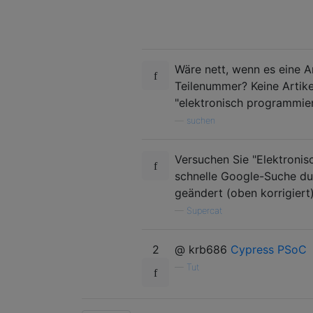
Wäre nett, wenn es eine A
Teilenummer? Keine Artike
"elektronisch programmie
—
suchen
Versuchen Sie "Elektroni
schnelle Google-Suche dur
geändert (oben korrigiert)
—
Supercat
2
@ krb686
Cypress PSoC
—
Tut