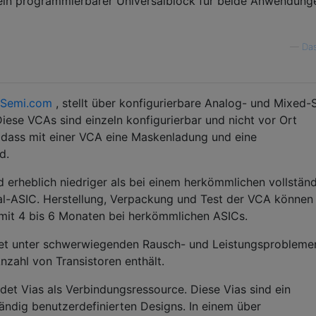
s ein programmierbarer Universalblock für beide Anwendung
—
Das
dSemi.com
, stellt über konfigurierbare Analog- und Mixed-
iese VCAs sind einzeln konfigurierbar und nicht vor Ort
 dass mit einer VCA eine Maskenladung und eine
d.
 erheblich niedriger als bei einem herkömmlichen vollstän
l-ASIC. Herstellung, Verpackung und Test der VCA können 
 mit 4 bis 6 Monaten bei herkömmlichen ASICs.
det unter schwerwiegenden Rausch- und Leistungsprobleme
nzahl von Transistoren enthält.
et Vias als Verbindungsressource. Diese Vias sind ein
tändig benutzerdefinierten Designs. In einem über