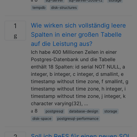
sql-server
sql-server-2008-r2
storage
tempdb
disk-structures
Wie wirken sich vollständig leere
1
Spalten in einer großen Tabelle
auf die Leistung aus?
Ich habe 400 Millionen Zeilen in einer
Postgres-Datenbank und die Tabelle
enthält 18 Spalten: id serial NOT NULL, a
integer, b integer, c integer, d smallint, e
timestamp without time zone, f smallint, g
timestamp without time zone, h integer, i
timestamp without time zone, j integer, k
character varying(32), …
8
postgresql
database-design
storage
disk-space
postgresql-performance
Soll ich ReFS für einen neuen SQL
2