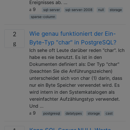
Ereignisses ab. …
9
sql-server
sql-server-2008
null
storage
sparse-column
Wie genau funktioniert der Ein-
2
Byte-Typ "char" in PostgreSQL?
Ich sehe oft Leute darüber reden "char". Ich
habe es nie benutzt. Es ist in den
Dokumenten definiert als: Der Typ "char"
(beachten Sie die Anführungszeichen)
unterscheidet sich von char (1) darin, dass
nur ein Byte Speicher verwendet wird. Es
wird intern in den Systemkatalogen als
vereinfachter Aufzählungstyp verwendet.
Und …
9
postgresql
datatypes
storage
cast