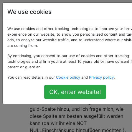
Datenbankadministratoren
Tags
Ac
We use cookies
Als «storage»
We use cookies and other tracking technologies to improve your bro
experience on our website, to show you personalized content and ta
ads, to analyze our website traffic, and to understand where our visit
getaggte Fragen
are coming from.
By continuing, you consent to our use of cookies and other tracking
Bei Fragen zur dauerhaften Speicherung von
technologies and affirm you're at least 16 years old or have consent 
Datenbankdaten.
parent or guardian.
Beste Weg, um eine neue Spalte
2
You can read details in our
Cookie policy
and
Privacy policy
.
in einer großen Tabelle zu füllen?
OK, enter website!
Wir haben eine 2,2 GB-Tabelle in Postgres
mit 7.801.611 Zeilen. Wir fügen eine uuid /
guid-Spalte hinzu, und ich frage mich, wie
diese Spalte am besten ausgefüllt werden
kann (da wir ihr eine NOT
NULLEinschränkung hinzufügen möchten ).