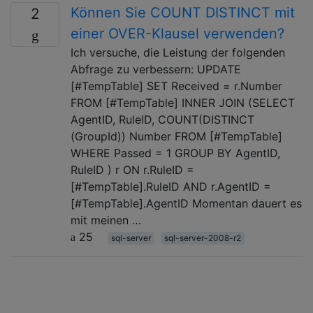
Können Sie COUNT DISTINCT mit
2
einer OVER-Klausel verwenden?
Ich versuche, die Leistung der folgenden
Abfrage zu verbessern: UPDATE
[#TempTable] SET Received = r.Number
FROM [#TempTable] INNER JOIN (SELECT
AgentID, RuleID, COUNT(DISTINCT
(GroupId)) Number FROM [#TempTable]
WHERE Passed = 1 GROUP BY AgentID,
RuleID ) r ON r.RuleID =
[#TempTable].RuleID AND r.AgentID =
[#TempTable].AgentID Momentan dauert es
mit meinen …
25
sql-server
sql-server-2008-r2