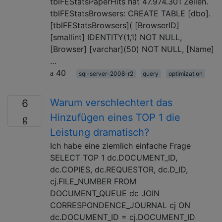
tblFEStatsPaperHits hat 47.974.301 Zeilen.
tblFEStatsBrowsers: CREATE TABLE [dbo].
[tblFEStatsBrowsers]( [BrowserID]
[smallint] IDENTITY(1,1) NOT NULL,
[Browser] [varchar](50) NOT NULL, [Name]
…
40
sql-server-2008-r2
query
optimization
Warum verschlechtert das
6
Hinzufügen eines TOP 1 die
Leistung dramatisch?
Ich habe eine ziemlich einfache Frage
SELECT TOP 1 dc.DOCUMENT_ID,
dc.COPIES, dc.REQUESTOR, dc.D_ID,
cj.FILE_NUMBER FROM
DOCUMENT_QUEUE dc JOIN
CORRESPONDENCE_JOURNAL cj ON
dc.DOCUMENT_ID = cj.DOCUMENT_ID