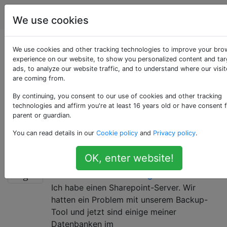
Datenbankadministratoren
Tags
Ac
We use cookies
Als «sql-server-
We use cookies and other tracking technologies to improve your bro
experience on our website, to show you personalized content and ta
ads, to analyze our website traffic, and to understand where our visit
2008-r2» getaggte
are coming from.
Fragen
By continuing, you consent to our use of cookies and other tracking
technologies and affirm you're at least 16 years old or have consent 
parent or guardian.
SQL Server 2008 R2 (Hauptversionsversion
You can read details in our
Cookie policy
and
Privacy policy
.
10.50.xxxx). Bitte taggen Sie auch mit SQL-Server.
OK, enter website!
SQL Server-Datenbanken stecken
4
im Wiederherstellungsstatus
Ich habe einen Sharepoint-Server. Wir
hatten ein Problem mit unserem Backup-
Tool und jetzt sind einige meiner
Datenbanken im