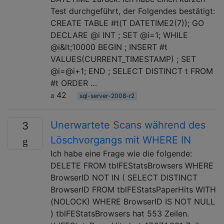
Test durchgeführt, der Folgendes bestätigt:
CREATE TABLE #t(T DATETIME2(7)); GO
DECLARE @i INT ; SET @i=1; WHILE
@i&lt;10000 BEGIN ; INSERT #t
VALUES(CURRENT_TIMESTAMP) ; SET
@i=@i+1; END ; SELECT DISTINCT t FROM
#t ORDER …
42
sql-server-2008-r2
Unerwartete Scans während des
3
Löschvorgangs mit WHERE IN
Ich habe eine Frage wie die folgende:
DELETE FROM tblFEStatsBrowsers WHERE
BrowserID NOT IN ( SELECT DISTINCT
BrowserID FROM tblFEStatsPaperHits WITH
(NOLOCK) WHERE BrowserID IS NOT NULL
) tblFEStatsBrowsers hat 553 Zeilen.