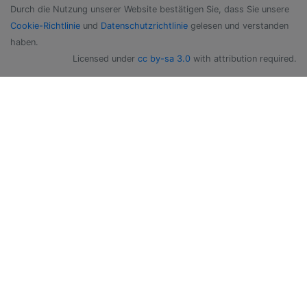
Durch die Nutzung unserer Website bestätigen Sie, dass Sie unsere
Cookie-Richtlinie
und
Datenschutzrichtlinie
gelesen und verstanden
haben.
Licensed under
cc by-sa 3.0
with attribution required.