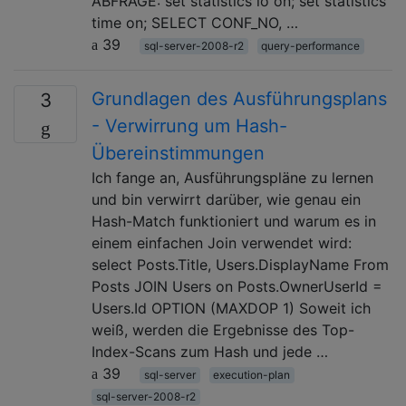
ABFRAGE: set statistics io on; set statistics
time on; SELECT CONF_NO, …
39
sql-server-2008-r2
query-performance
Grundlagen des Ausführungsplans
3
- Verwirrung um Hash-
Übereinstimmungen
Ich fange an, Ausführungspläne zu lernen
und bin verwirrt darüber, wie genau ein
Hash-Match funktioniert und warum es in
einem einfachen Join verwendet wird:
select Posts.Title, Users.DisplayName From
Posts JOIN Users on Posts.OwnerUserId =
Users.Id OPTION (MAXDOP 1) Soweit ich
weiß, werden die Ergebnisse des Top-
Index-Scans zum Hash und jede …
39
sql-server
execution-plan
sql-server-2008-r2