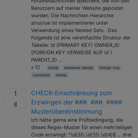
Forumsnachrichten speichere, die von den
Benutzern auf meiner Website gepostet
wurden. Die Nachrichten Hierarchie
strucrue ist implementieren unter
Verwendung eines Nested Sets . Das
Folgende ist eine vereinfachte Struktur der
Tabelle: Id (PRIMARY KEY) OWNER_ID
(FOREIGN KEY VERWEISE AUF Id )
PARENT_ID …
12
mysql
database-design
foreign-key
constraint
delete
CHECK-Einschränkung zum
1
Erzwingen der ###. ###. ####
Musterübereinstimmung
Ich hätte gerne eine Prüfbedingung, die
dieses Regex-Muster für einen mehrteiligen
Code erzwingt: ^\d{3}\.\d{3}\.\d{4}$ ... drei