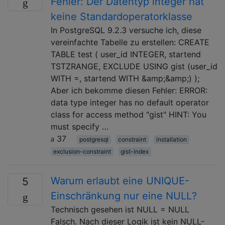
Fehler: Der Datentyp integer hat
keine Standardoperatorklasse
In PostgreSQL 9.2.3 versuche ich, diese
vereinfachte Tabelle zu erstellen: CREATE
TABLE test ( user_id INTEGER, startend
TSTZRANGE, EXCLUDE USING gist (user_id
WITH =, startend WITH &amp;&amp;) );
Aber ich bekomme diesen Fehler: ERROR:
data type integer has no default operator
class for access method "gist" HINT: You
must specify …
37
postgresql
constraint
installation
exclusion-constraint
gist-index
Warum erlaubt eine UNIQUE-
5
Einschränkung nur eine NULL?
Technisch gesehen ist NULL = NULL
Falsch. Nach dieser Logik ist kein NULL-