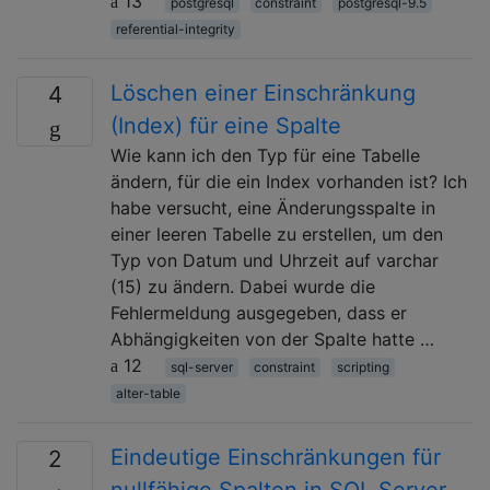
13
postgresql
constraint
postgresql-9.5
referential-integrity
Löschen einer Einschränkung
4
(Index) für eine Spalte
Wie kann ich den Typ für eine Tabelle
ändern, für die ein Index vorhanden ist? Ich
habe versucht, eine Änderungsspalte in
einer leeren Tabelle zu erstellen, um den
Typ von Datum und Uhrzeit auf varchar
(15) zu ändern. Dabei wurde die
Fehlermeldung ausgegeben, dass er
Abhängigkeiten von der Spalte hatte …
12
sql-server
constraint
scripting
alter-table
Eindeutige Einschränkungen für
2
nullfähige Spalten in SQL Server