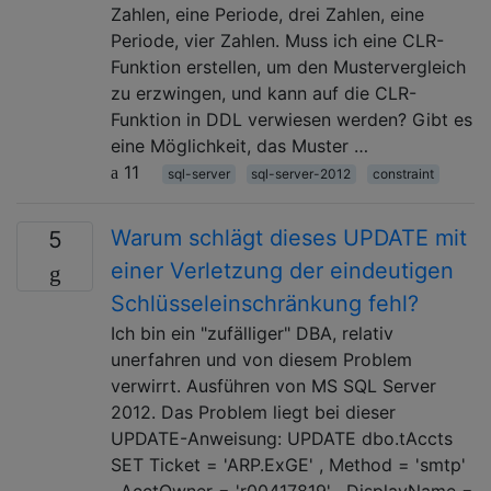
Zahlen, eine Periode, drei Zahlen, eine
Periode, vier Zahlen. Muss ich eine CLR-
Funktion erstellen, um den Mustervergleich
zu erzwingen, und kann auf die CLR-
Funktion in DDL verwiesen werden? Gibt es
eine Möglichkeit, das Muster …
11
sql-server
sql-server-2012
constraint
Warum schlägt dieses UPDATE mit
5
einer Verletzung der eindeutigen
Schlüsseleinschränkung fehl?
Ich bin ein "zufälliger" DBA, relativ
unerfahren und von diesem Problem
verwirrt. Ausführen von MS SQL Server
2012. Das Problem liegt bei dieser
UPDATE-Anweisung: UPDATE dbo.tAccts
SET Ticket = 'ARP.ExGE' , Method = 'smtp'
, AcctOwner = 'r00417819' , DisplayName =