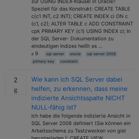
zur USING INDEX-Klausel in Oracle?
Speziell für das Konstrukt: CREATE TABLE
c(c1 INT, c2 INT); CREATE INDEX ci ON c
(c1, c2); ALTER TABLE c ADD CONSTRAINT
cpk PRIMARY KEY (c1) USING INDEX ci; In
der SQL Server- Dokumentation zu
eindeutigen Indizes heißt es …
9
sql-server
oracle
sql-server-2008
primary-key
constraint
Wie kann ich SQL Server dabei
2
helfen, zu erkennen, dass meine
indizierte Ansichtsspalte NICHT
NULL-fähig ist?
Ich habe die folgende indizierte Ansicht in
SQL Server 2008 definiert (Sie können ein
Arbeitsschema zu Testzwecken von gist
herunterladen ): CREATE VIEW