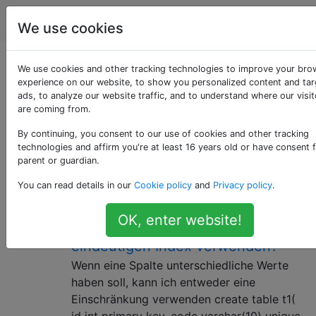
Datenbankadministratoren
Tags
Ac
We use cookies
Als «constraint»
We use cookies and other tracking technologies to improve your bro
experience on our website, to show you personalized content and ta
ads, to analyze our website traffic, and to understand where our visit
getaggte Fragen
are coming from.
By continuing, you consent to our use of cookies and other tracking
Ein deklarativer Mechanismus wie eine Prüfung oder
technologies and affirm you're at least 16 years old or have consent 
ein Fremdschlüssel, der eine Datenintegritätsregel in
parent or guardian.
einer Datenbank erzwingt.
You can read details in our
Cookie policy
and
Privacy policy
.
Wann sollte ich eine eindeutige
6
OK, enter website!
Einschränkung anstelle eines
eindeutigen Index verwenden?
Wenn eine Spalte unterschiedliche Werte
haben soll, kann ich entweder eine
Einschränkung verwenden create table t1(
id int primary key, code varchar(10) unique