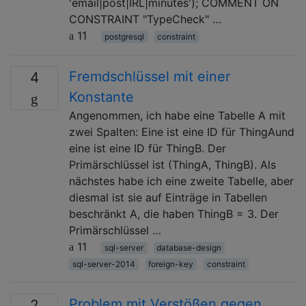
'email|post|IRL|minutes'); COMMENT ON
CONSTRAINT "TypeCheck" …
11
postgresql
constraint
Fremdschlüssel mit einer
4
Konstante
Angenommen, ich habe eine Tabelle A mit
zwei Spalten: Eine ist eine ID für ThingAund
eine ist eine ID für ThingB. Der
Primärschlüssel ist (ThingA, ThingB). Als
nächstes habe ich eine zweite Tabelle, aber
diesmal ist sie auf Einträge in Tabellen
beschränkt A, die haben ThingB = 3. Der
Primärschlüssel …
11
sql-server
database-design
sql-server-2014
foreign-key
constraint
Problem mit Verstößen gegen
2