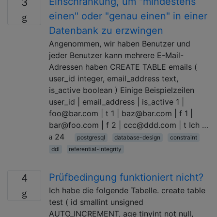
Einschränkung, um "mindestens
3
einen" oder "genau einen" in einer
Datenbank zu erzwingen
Angenommen, wir haben Benutzer und
jeder Benutzer kann mehrere E-Mail-
Adressen haben CREATE TABLE emails (
user_id integer, email_address text,
is_active boolean ) Einige Beispielzeilen
user_id | email_address | is_active 1 |
foo@bar.com | t 1 | baz@bar.com | f 1 |
bar@foo.com | f 2 | ccc@ddd.com | t Ich …
24
postgresql
database-design
constraint
ddl
referential-integrity
Prüfbedingung funktioniert nicht?
4
Ich habe die folgende Tabelle. create table
test ( id smallint unsigned
AUTO_INCREMENT, age tinyint not null,