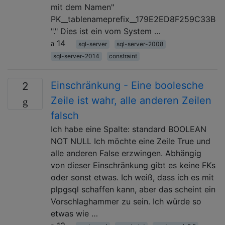
mit dem Namen"
PK__tablenameprefix__179E2ED8F259C33B
"." Dies ist ein vom System …
14
sql-server
sql-server-2008
sql-server-2014
constraint
Einschränkung - Eine boolesche
2
Zeile ist wahr, alle anderen Zeilen
falsch
Ich habe eine Spalte: standard BOOLEAN
NOT NULL Ich möchte eine Zeile True und
alle anderen False erzwingen. Abhängig
von dieser Einschränkung gibt es keine FKs
oder sonst etwas. Ich weiß, dass ich es mit
plpgsql schaffen kann, aber das scheint ein
Vorschlaghammer zu sein. Ich würde so
etwas wie …