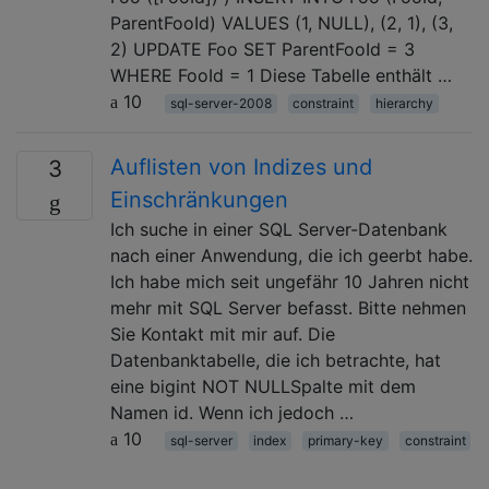
ParentFooId) VALUES (1, NULL), (2, 1), (3,
2) UPDATE Foo SET ParentFooId = 3
WHERE FooId = 1 Diese Tabelle enthält …
10
sql-server-2008
constraint
hierarchy
Auflisten von Indizes und
3
Einschränkungen
Ich suche in einer SQL Server-Datenbank
nach einer Anwendung, die ich geerbt habe.
Ich habe mich seit ungefähr 10 Jahren nicht
mehr mit SQL Server befasst. Bitte nehmen
Sie Kontakt mit mir auf. Die
Datenbanktabelle, die ich betrachte, hat
eine bigint NOT NULLSpalte mit dem
Namen id. Wenn ich jedoch …
10
sql-server
index
primary-key
constraint