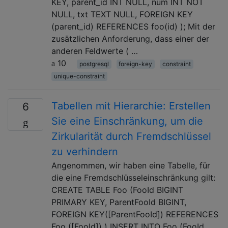
KEY, parent_id INT NULL, num INT NOT
NULL, txt TEXT NULL, FOREIGN KEY
(parent_id) REFERENCES foo(id) ); Mit der
zusätzlichen Anforderung, dass einer der
anderen Feldwerte ( …
10
postgresql
foreign-key
constraint
unique-constraint
Tabellen mit Hierarchie: Erstellen
6
Sie eine Einschränkung, um die
Zirkularität durch Fremdschlüssel
zu verhindern
Angenommen, wir haben eine Tabelle, für
die eine Fremdschlüsseleinschränkung gilt:
CREATE TABLE Foo (FooId BIGINT
PRIMARY KEY, ParentFooId BIGINT,
FOREIGN KEY([ParentFooId]) REFERENCES
Foo ([FooId]) ) INSERT INTO Foo (FooId,