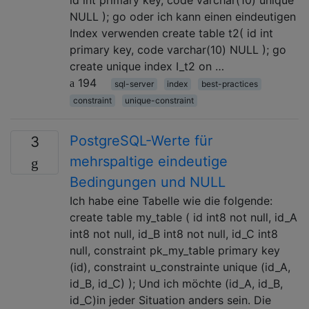
NULL ); go oder ich kann einen eindeutigen
Index verwenden create table t2( id int
primary key, code varchar(10) NULL ); go
create unique index I_t2 on …
194
sql-server
index
best-practices
constraint
unique-constraint
PostgreSQL-Werte für
3
mehrspaltige eindeutige
Bedingungen und NULL
Ich habe eine Tabelle wie die folgende:
create table my_table ( id int8 not null, id_A
int8 not null, id_B int8 not null, id_C int8
null, constraint pk_my_table primary key
(id), constraint u_constrainte unique (id_A,
id_B, id_C) ); Und ich möchte (id_A, id_B,
id_C)in jeder Situation anders sein. Die