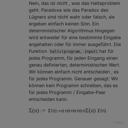
Nein, das ist
nicht
, was das Halteproblem
geht. Paradoxe wie das Paradox des
Lügners sind nicht wahr oder falsch, sie
ergeben einfach keinen Sinn. Ein
deterministischer Algorithmus hingegen
wird entweder für eine bestimmte Eingabe
angehalten oder für immer ausgeführt. Die
Funktion
hat für
halts(program, input)
jedes Programm, für jeden Eingang einen
genau definierten, deterministischen Wert.
Wir können einfach nicht
entscheiden
, es
für jedes Programm. Genauer gesagt: Wir
können kein Programm schreiben, das es
für jedes Programm / Eingabe-Paar
entscheiden kann.
Σ
(
n
)
:
=
n
n
n
n
Σ
(
n
)
Σ
(
n
)
:=
n
n
n
n
Σ
(
n
)
—
Nikie