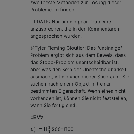
zweitbeste Methoden zur Lösung dieser
Probleme zu finden.
UPDATE: Nur um ein paar Probleme
anzusprechen, die in den Kommentaren
angesprochen wurden.
@Tyler Fleming Cloutier: Das "unsinnige"
Problem ergibt sich aus dem Beweis, dass
das Stopp-Problem unentscheidbar ist,
aber was den Kern der Unentscheidbarkeit
ausmacht, ist ein unendlicher Suchraum. Sie
suchen nach einem Objekt mit einer
bestimmten Eigenschaft. Wenn eines nicht
vorhanden ist, können Sie nicht feststellen,
wann Sie fertig sind.
∃
∀
∃
∀
0
0
=
Σ
Π
Σ
0
0
=
Π
0
0
0
0