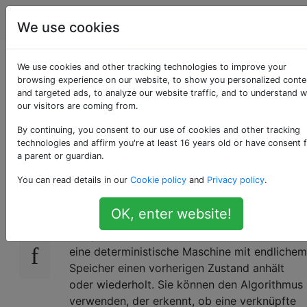
Computerwissenschaften
Tags
Acc
We use cookies
Warum ist das
We use cookies and other tracking technologies to improve your
browsing experience on our website, to show you personalized conte
and targeted ads, to analyze our website traffic, and to understand 
Halteproblem wirklich
our visitors are coming from.
so wichtig?
By continuing, you consent to our use of cookies and other tracking
technologies and affirm you're at least 16 years old or have consent 
a parent or guardian.
You can read details in our
Cookie policy
and
Privacy policy
.
Ich verstehe nicht, warum das
Problem
des
149
Anhaltens
so oft verwendet wird, um
OK, enter website!
festzustellen, ob ein Programm anhält. Die
Wikipedia [article] [1] erklärt zu Recht, dass
eine deterministische Maschine mit endlichem
Speicher einen vorherigen Zustand anhält
oder wiederholt. Sie können den Algorithmus
verwenden, der erkennt, ob eine verknüpfte