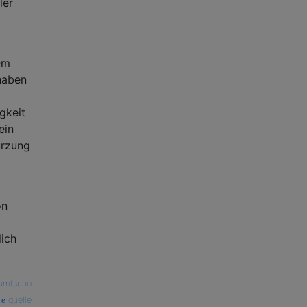
ler
em
haben
gkeit
ein
ürzung
on
lich
umtscho
quelle