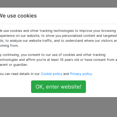
We use cookies
 eine feuchte Zutat?
e use cookies and other tracking technologies to improve your browsing
xperience on our website, to show you personalized content and targeted
ds, to analyze our website traffic, and to understand where our visitors a
en habe, ist der meiste Zucker wirklich trocken (es sei den
oming from.
arum wird es als "nass" eingestuft?
y continuing, you consent to our use of cookies and other tracking
echnologies and affirm you're at least 16 years old or have consent from 
—
Dave
arent or guardian.
ou can read details in our
Cookie policy
and
Privacy policy
.
OK, enter website!