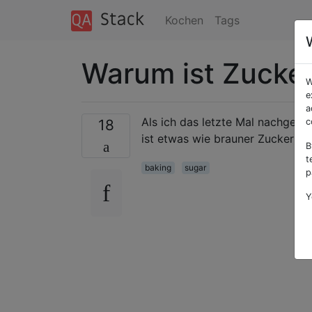
Kochen
Tags
Warum ist Zucker
W
e
a
Als ich das letzte Mal nachgeseh
18
c
ist etwas wie brauner Zucker). W
B
t
baking
sugar
p
Y