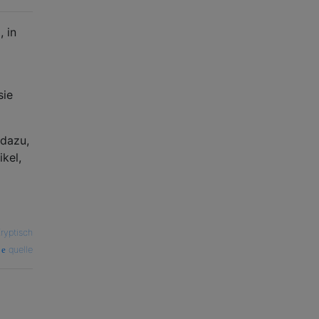
 in
sie
dazu,
kel,
ryptisch
quelle