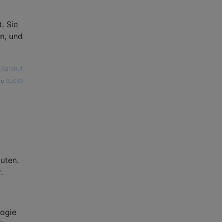
. Sie
n, und
—
Aaronut
quelle
uten.
.
logie