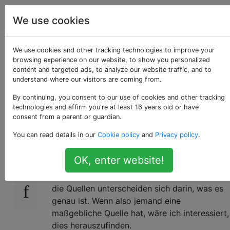
Kochen
Tags
Account
We use cookies
Was ist der weiße
We use cookies and other tracking technologies to improve your
browsing experience on our website, to show you personalized
content and targeted ads, to analyze our website traffic, and to
Staub auf roten
understand where our visitors are coming from.
Trauben?
By continuing, you consent to our use of cookies and other tracking
technologies and affirm you're at least 16 years old or have
consent from a parent or guardian.
You can read details in our
Cookie policy
and
Privacy policy
.
Ich habe ein paar rote Trauben gekauft, auf
31
denen sich eine dünne Schicht weißer Staub
OK, enter website!
befindet. Was ist das? Es hat keinen
Geschmack und scheint harmlos zu sein, aber
die Quellen unterscheiden sich darin, was es
genau ist. Wenn also jemand eine
maßgebliche Quelle hat, wäre ich interessiert,
dies herauszufinden.