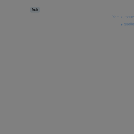
fruit
—
Yamikuronue
quelle