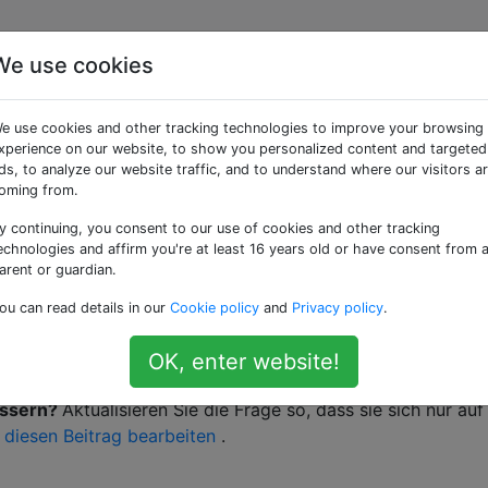
We use cookies
ie die allgemeinen
e use cookies and other tracking technologies to improve your browsing
ochens beschreiben?
xperience on our website, to show you personalized content and targeted
ds, to analyze our website traffic, and to understand where our visitors a
oming from.
y continuing, you consent to our use of cookies and other tracking
echnologies and affirm you're at least 16 years old or have consent from 
arent or guardian.
ss
gezielter gestellt werden
. Derzeit werden keine Antwort
ou can read details in our
Cookie policy
and
Privacy policy
.
OK, enter website!
essern?
Aktualisieren Sie die Frage so, dass sie sich nur auf
e
diesen Beitrag bearbeiten
.