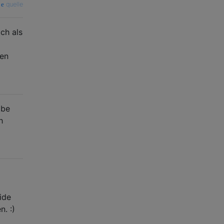
quelle
ich als
gen
abe
h
ide
n. :)