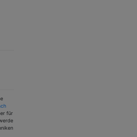
he
sch
er für
 werde
hniken