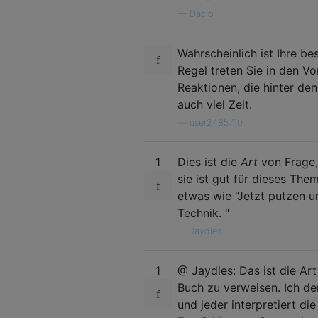
—
Dacio
Wahrscheinlich ist Ihre b
Regel treten Sie in den V
Reaktionen, die hinter den
auch viel Zeit.
—
user2485710
1
Dies ist die
Art
von Frage, 
sie ist gut für dieses The
etwas wie "Jetzt putzen un
Technik. "
—
Jaydles
1
@ Jaydles: Das ist die Ar
Buch zu verweisen. Ich d
und jeder interpretiert di