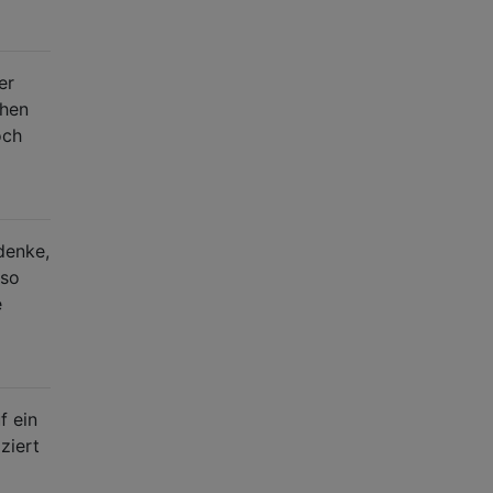
er
chen
och
denke,
 so
e
f ein
ziert