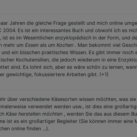
aar Jahren die gleiche Frage gestellt und mich online umg
C 2004. Es ist ein interessantes Buch und obwohl ich es nic
, ist es im Wesentlichen
enzyklopädisch
in der Form, und d
ich mehr um
Essen
als um
Kochen
. Man bekommt viel Geschi
 und ein bisschen praktisches Wissen. Es gibt immer noch 
ischer Kochutensilien, die jedoch wiederum in eine Enzykl
ttet sind. Es lohnt sich, aber es wäre schön zu lernen, wen
er gewichtige, fokussiertere Arbeiten gibt. (+1)
ehr über verschiedene Käsesorten wissen möchten, was sie
rmalerweise verwendet werden usw., ist dies eine großartig
och
Käse herstellen möchten
, werden Sie das aus diesem B
nne ist es ein großartiger Begleiter (Sie können immer eine
en online finden ...).