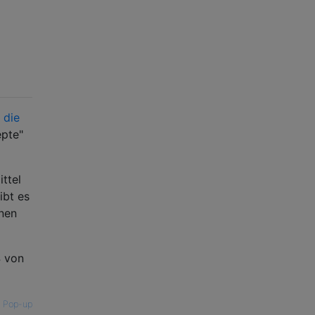
 die
epte"
ttel
ibt es
enen
4 von
—
Pop-up