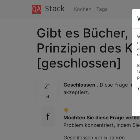
Kochen
Tags
Gibt es Bücher, d
W
Prinzipien des K
e
a
c
[geschlossen]
B
t
p
Geschlossen
. Diese Frage mu
21
Y
akzeptiert.
Möchten Sie diese Frage verb
Problem konzentriert, indem Si
Geschlossen
vor 5 Jahren
.