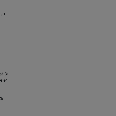
an.
st 3:
eler
Sie