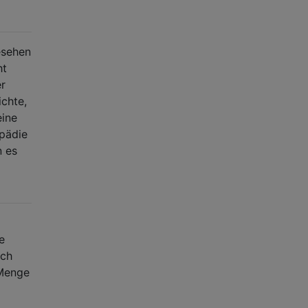
esehen
ht
er
chte,
eine
opädie
n es
e
uch
 Menge