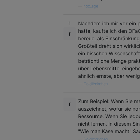
—
hoc_age
1
Nachdem ich mir vor ein p
hatte, kaufte ich den OFa
bereue, als Einschränkung
Großteil dreht sich wirkl
ein bisschen Wissenschaft
beträchtliche Menge prakt
über Lebensmittel eingebe
ähnlich ernste, aber wenig
—
Goldlöckchen
Zum Beispiel: Wenn Sie m
auszeichnet, wofür sie no
Ressource. Wenn Sie jed
nicht lernen. In diesem Si
"Wie man Käse macht" Sach
—
Goldlöckchen