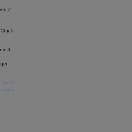
voller
s Glück
 viel
iger
ly Rubina
quelle