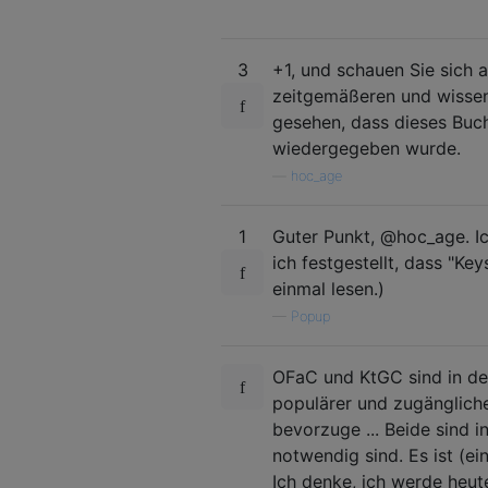
3
+1, und schauen Sie sich
zeitgemäßeren und wissens
gesehen, dass dieses Buc
wiedergegeben wurde.
—
hoc_age
1
Guter Punkt, @hoc_age. I
ich festgestellt, dass "Ke
einmal lesen.)
—
Popup
OFaC und KtGC sind in de
populärer und zugänglicher
bevorzuge ... Beide sind 
notwendig sind. Es ist (ei
Ich denke, ich werde heut