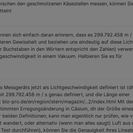
ischen den geschmolzenen Käsestellen messen, können Sie
teln!
önnen sich einfach daran erinnern, dass es 299.792.458 m /
tieren Gewissheit und beziehen uns eindeutig auf diese Lich
r Buchstaben in den Wörtern entspricht den Zahlen) verwen
htgeschwindigkeit in einem Vakuum. Halbieren Sie es für
Messgeräts jetzt als Lichtgeschwindigkeit definiert ist (dh
mit 299.792.458 m / s genau definiert, und die Länge einer
: bio-pro.de/en/region/stern/magazin/...2/index.html Mit de
stimmten Erregungsänderung in Cäsium, dh der Größe eine
r beiden Definitionen, kann man eigentlich nur prüfen, wie v
t wandert, oder alternativ (wenn man alles saugt) Luft aus 
 Test durchführen), können Sie die Genauigkeit Ihres Lineal