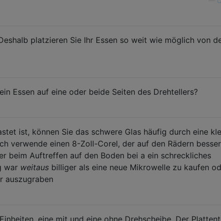
—
C
Deshalb platzieren Sie Ihr Essen so weit wie möglich von d
ein Essen auf eine oder beide Seiten des Drehtellers?
stet ist, können Sie das schwere Glas häufig durch eine kle
 Ich verwende einen 8-Zoll-Corel, der auf den Rädern besser
der beim Auftreffen auf den Boden bei a ein schreckliches
ng war
weitaus
billiger als eine neue Mikrowelle zu kaufen o
er auszugraben
inheiten, eine mit und eine ohne Drehscheibe. Der Plattent