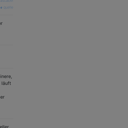
ascabel
quelle
er
inere,
 läuft
der
eller