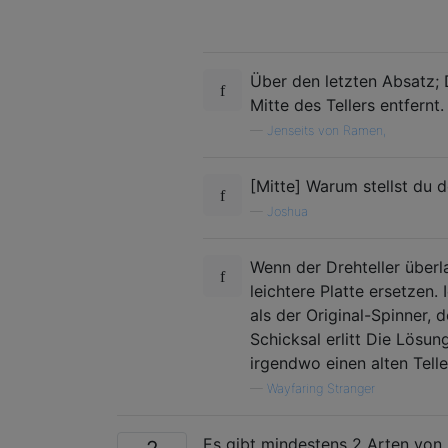
Über den letzten Absatz; 
Mitte des Tellers entfernt.
—
Jenseits von Ramen,
[Mitte] Warum stellst du d
—
Joshua
Wenn der Drehteller überla
leichtere Platte ersetzen.
als der Original-Spinner, 
Schicksal erlitt Die Lösu
irgendwo einen alten Tell
—
Wayfaring Stranger
Es gibt mindestens 2 Arten von E