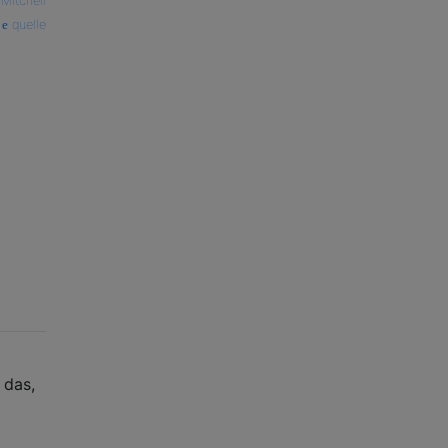
 Mitchell
quelle
 das,