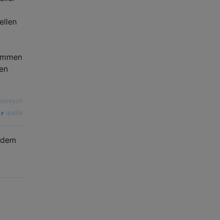
ellen
sammen
hen
oonryzn
quelle
t dem