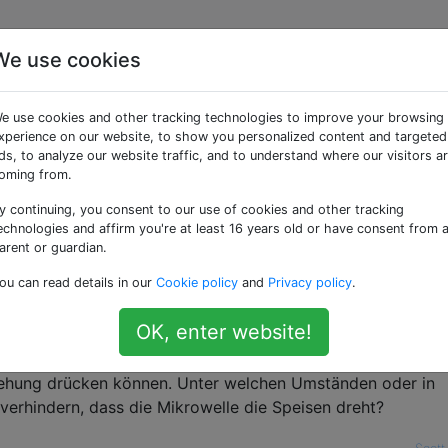
We use cookies
 Mikrowelle das Gargut
e use cookies and other tracking technologies to improve your browsing
s eine Zeit, in der es si
xperience on our website, to show you personalized content and targeted
ds, to analyze our website traffic, and to understand where our visitors a
oming from.
te?
y continuing, you consent to our use of cookies and other tracking
echnologies and affirm you're at least 16 years old or have consent from 
arent or guardian.
h verwendet habe, haben eine Platte am Boden, die sich dreh
ou can read details in our
Cookie policy
and
Privacy policy
.
gehe davon aus, dass durch Drehen das Essen gleichmäßige
OK, enter website!
eine Mikrowelle standardmäßig, verfügt jedoch über eine Ta
rehung drücken können. Unter welchen Umständen oder in
erhindern, dass die Mikrowelle die Speisen dreht?