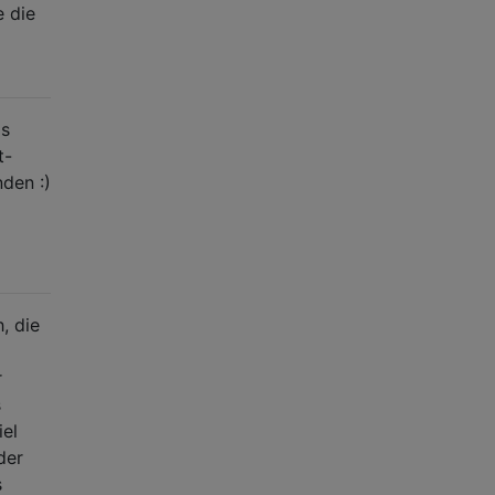
 die
 s
t-
den :)
, die
r
s
iel
der
s