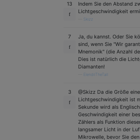
13
Indem Sie den Abstand zw
Lichtgeschwindigkeit ermit
—
Skizz
7
Ja, du kannst. Oder Sie k
sind, wenn Sie "Wir garan
Mnemonik" (die Anzahl de
Dies ist natürlich die Lic
Diamanten!
—
ElendilTheTall
3
@Skizz Da die Größe eines 
Lichtgeschwindigkeit ist 
Sekunde wird als Englisch
Geschwindigkeit einer be
Zählers als Funktion diese
langsamer Licht in der Luf
Mikrowelle, bevor Sie den