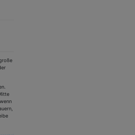
 große
der
en.
Mitte
t wenn
auern,
eibe