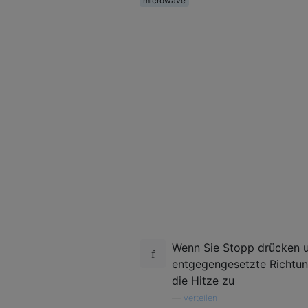
microwave
Wenn Sie Stopp drücken un
entgegengesetzte Richtung
die Hitze zu
—
verteilen