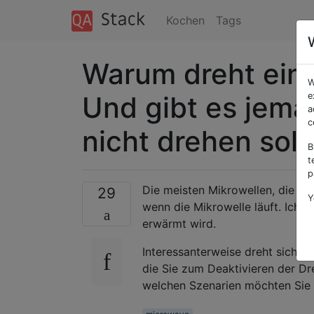
Kochen
Tags
Warum dreht eine
W
Und gibt es jemal
e
a
c
nicht drehen soll
B
t
p
Die meisten Mikrowellen, die ic
29
Y
wenn die Mikrowelle läuft. Ich 
erwärmt wird.
Interessanterweise dreht sich m
die Sie zum Deaktivieren der D
welchen Szenarien möchten Sie v