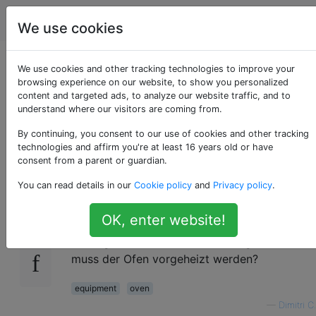
Kochen
Tags
Account
We use cookies
Warum muss ein
We use cookies and other tracking technologies to improve your
browsing experience on our website, to show you personalized
content and targeted ads, to analyze our website traffic, and to
Ofen vorgeheizt
understand where our visitors are coming from.
werden?
By continuing, you consent to our use of cookies and other tracking
technologies and affirm you're at least 16 years old or have
consent from a parent or guardian.
You can read details in our
Cookie policy
and
Privacy policy
.
Fast jedes Rezept empfiehlt, den Backofen
30
vor dem Gebrauch vorzuheizen. Ich vergesse
OK, enter website!
das oft, aber zum Glück scheint das nicht so
wichtig zu sein. Daher meine Frage: Warum
muss der Ofen vorgeheizt werden?
equipment
oven
—
Dimitri C.