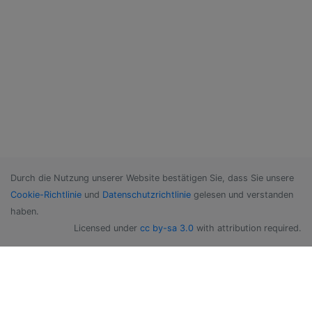
Durch die Nutzung unserer Website bestätigen Sie, dass Sie unsere
Cookie-Richtlinie
und
Datenschutzrichtlinie
gelesen und verstanden
haben.
Licensed under
cc by-sa 3.0
with attribution required.