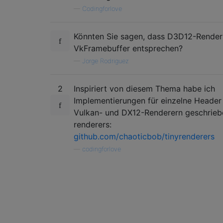
—
Codingforlove
Könnten Sie sagen, dass D3D12-Render
VkFramebuffer entsprechen?
—
Jorge Rodriguez
2
Inspiriert von diesem Thema habe ich
Implementierungen für einzelne Header
Vulkan- und DX12-Renderern geschrieb
renderers:
github.com/chaoticbob/tinyrenderers
—
codingforlove