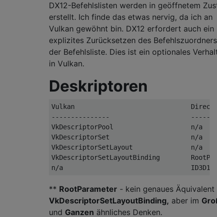
DX12-Befehlslisten werden in geöffnetem Zus
erstellt. Ich finde das etwas nervig, da ich an
Vulkan gewöhnt bin. DX12 erfordert auch ein
explizites Zurücksetzen des Befehlszuordner
der Befehlsliste. Dies ist ein optionales Verhal
in Vulkan.
Deskriptoren
Vulkan                              DirectX
---------------                     -------
VkDescriptorPool                    n/a

VkDescriptorSet                     n/a

VkDescriptorSetLayout               n/a

VkDescriptorSetLayoutBinding        RootPar
**
RootParameter
- kein genaues Äquivalent
VkDescriptorSetLayoutBinding,
aber im
Gro
und
Ganzen
ähnliches Denken.