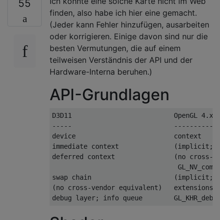
Ich konnte eine solche Karte nicht im Web
55
finden, also habe ich hier eine gemacht.
(Jeder kann Fehler hinzufügen, ausarbeiten
oder korrigieren. Einige davon sind nur die
besten Vermutungen, die auf einem
teilweisen Verständnis der API und der
Hardware-Interna beruhen.)
API-Grundlagen
D3D11                          OpenGL 4.x
-----                          ----------
device                         context
immediate context              (implicit; 
deferred context               (no cross-v
                                GL_NV_comm
swap chain                     (implicit; 
(no cross-vendor equivalent)   extensions
debug layer; info queue        GL_KHR_debu