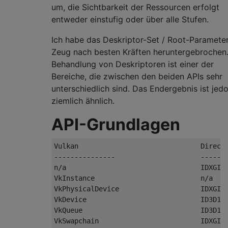
um, die Sichtbarkeit der Ressourcen erfolgt
entweder einstufig oder über alle Stufen.
Ich habe das Deskriptor-Set / Root-Paramete
Zeug nach besten Kräften heruntergebrochen.
Behandlung von Deskriptoren ist einer der
Bereiche, die zwischen den beiden APIs sehr
unterschiedlich sind. Das Endergebnis ist jed
ziemlich ähnlich.
API-Grundlagen
Vulkan                              DirectX
---------------                     -------
n/a                                 IDXGIFa
VkInstance                          n/a

VkPhysicalDevice                    IDXGIAd
VkDevice                            ID3D12D
VkQueue                             ID3D12C
VkSwapchain                         IDXGISw