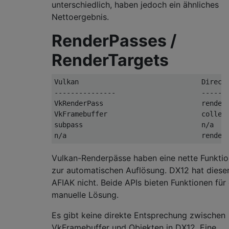
unterschiedlich, haben jedoch ein ähnliches
Nettoergebnis.
RenderPasses /
RenderTargets
Vulkan                              DirectX
---------------                     -------
VkRenderPass                        render 
VkFramebuffer                       collect
subpass                             n/a

Vulkan-Renderpässe haben eine nette Funktio
zur automatischen Auflösung. DX12 hat diese
AFIAK nicht. Beide APIs bieten Funktionen für 
manuelle Lösung.
Es gibt keine direkte Entsprechung zwischen
VkFramebuffer und Objekten in DX12. Eine