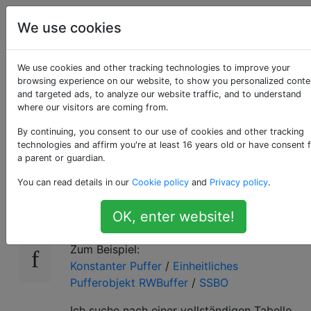
Computergrafik
Tags
Account
We use cookies
Mapping-Diagramm
We use cookies and other tracking technologies to improve your
browsing experience on our website, to show you personalized conte
and targeted ads, to analyze our website traffic, and to understand
für DirectX / OpenGL
where our visitors are coming from.
(Vulkan) -Konzepte
By continuing, you consent to our use of cookies and other tracking
technologies and affirm you're at least 16 years old or have consent 
a parent or guardian.
You can read details in our
Cookie policy
and
Privacy policy
.
Häufig wird eine ähnliche Hardwarefunktion
32
über DirectX und OpenGL mit
OK, enter website!
unterschiedlichen Begriffen bereitgestellt.
Zum Beispiel:
Konstanter Puffer
/
Einheitliches
Pufferobjekt RWBuffer
/
SSBO
Ich suche nach einer vollständigen Tabelle,