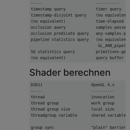
-----                       ----------

timestamp query             timer query

timestamp-disjoint query    (no equivalent)
(no equivalent)             time-elapsed qu
occlusion query             samples-passed 
occlusion predicate query   any-samples-pas
pipeline statistics query   (no equivalent 
                             GL_ARB_pipelin
SO statistics query         primitives-gene
(no equivalent)             query buffer o
Shader berechnen
D3D11                     OpenGL 4.x

-----                     ----------

thread                    invocation

thread group              work group

thread group size         local size

threadgroup variable      shared variable

group sync                "plain" barrier
