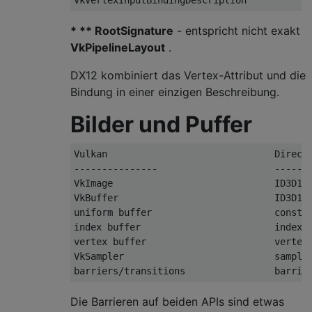
* ** RootSignature
- entspricht nicht exakt
VkPipelineLayout
.
DX12 kombiniert das Vertex-Attribut und die
Bindung in einer einzigen Beschreibung.
Bilder und Puffer
Vulkan                              DirectX
---------------                     -------
VkImage                             ID3D12R
VkBuffer                            ID3D12R
uniform buffer                      constan
index buffer                        index b
vertex buffer                       vertex 
VkSampler                           sampler
Die Barrieren auf beiden APIs sind etwas