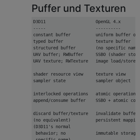
Puffer und Texturen
D3D11                    OpenGL 4.x

-----                    ----------

constant buffer          uniform buffer obj
typed buffer             texture buffer

structured buffer        (no specific name;
UAV buffer; RWBuffer     SSBO (shader stora
UAV texture; RWTexture   image load/store

shader resource view     texture view

sampler state            sampler object

interlocked operations   atomic operations

append/consume buffer    SSBO + atomic coun
discard buffer/texture   invalidate buffer/
(no equivalent)          persistent mapping
(D3D11's normal

 behavior; no            immutable storage

 specific name)
