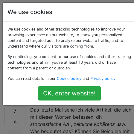
Computergrafik
Tags
Account
We use cookies
Was bedeuten die
We use cookies and other tracking technologies to improve your
browsing experience on our website, to show you personalized
content and targeted ads, to analyze our website traffic, and to
Wörter
understand where our visitors are coming from.
"stochastisch",
By continuing, you consent to our use of cookies and other tracking
technologies and affirm you're at least 16 years old or have
consent from a parent or guardian.
"zeitlich" in der
You can read details in our
Cookie policy
and
Privacy policy
.
Computergrafik?
OK, enter website!
Das letzte Mal sehe ich viele Artikel, die sich
7
mit diesen Worten befassen, dh
stochastische AA
,
zeitliche Kohärenz
usw.
Was bedeutet das? Können Sie Beispiele mit