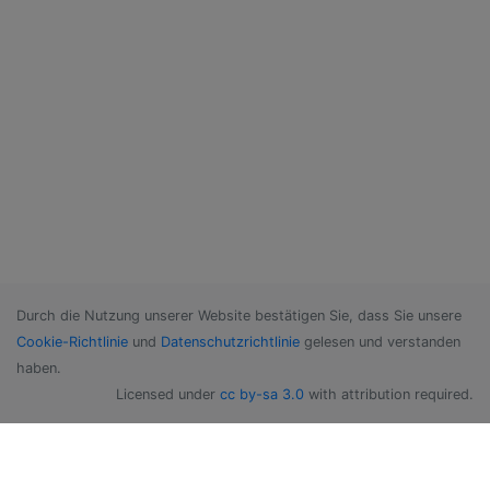
Durch die Nutzung unserer Website bestätigen Sie, dass Sie unsere
Cookie-Richtlinie
und
Datenschutzrichtlinie
gelesen und verstanden
haben.
Licensed under
cc by-sa 3.0
with attribution required.