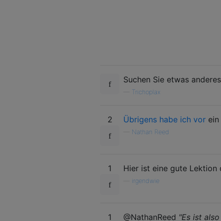
Suchen Sie etwas andere
—
Trichoplax
2
Übrigens habe ich vor
ein
—
Nathan Reed
1
Hier ist eine gute Lektion
—
irgendwie
1
@NathanReed
"Es ist als