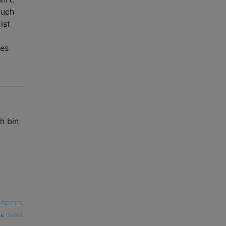
auch
ist
tes
h bin
lMachine
quelle