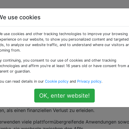
We use cookies
und, Direct3D OpenGL
e use cookies and other tracking technologies to improve your browsing
xperience on our website, to show you personalized content and targeted
ds, to analyze our website traffic, and to understand where our visitors a
oming from.
y continuing, you consent to our use of cookies and other tracking
e den Grund bekam , warum viel mehr Spiele auf Microsoft
echnologies and affirm you're at least 16 years old or have consent from 
 anderen O. Das Hauptproblem war, dass Direct3D OpenGL
arent or guardian.
ou can read details in our
Cookie policy
and
Privacy policy
.
m ein Entwickler die Kompatibilität opfern sollte? Das ist ei
OK, enter website!
 Unternehmen. Ich verstehe, dass OpenGL eine Art Chaos ist,
 Problem sein. Selbst wenn es so ist, denke ich, dass die L
, als einen finanziellen Verlust zu erleiden.
 verwenden viele plattformübergreifende Anwendungen sowo
denke, sie wechseln zwischen den APIs.