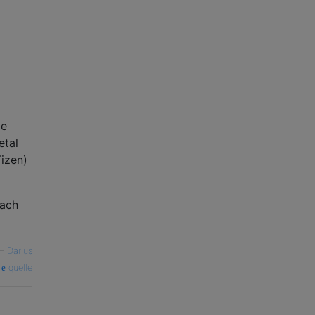
ie
etal
izen)
nach
—
Darius
quelle