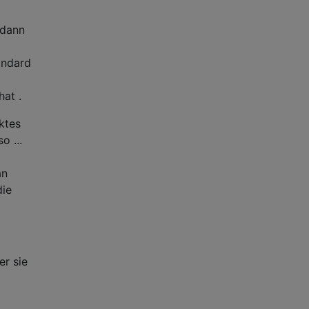
 dann
andard
hat .
ktes
o ...
an
die
er sie