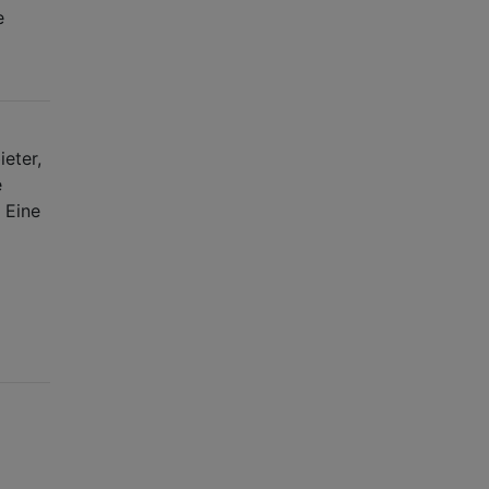
e
eter,
e
 Eine