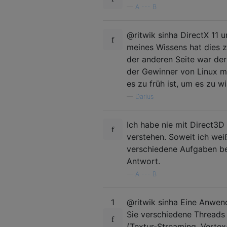
—
A --- B
@ritwik sinha DirectX 11 
meines Wissens hat dies z
der anderen Seite war de
der Gewinner von Linux m
es zu früh ist, um es zu wi
—
Darius
Ich habe nie mit Direct3D 
verstehen. Soweit ich we
verschiedene Aufgaben be
Antwort.
—
A --- B
1
@ritwik sinha Eine Anwend
Sie verschiedene Threads
(Textur-Streaming, Vertex