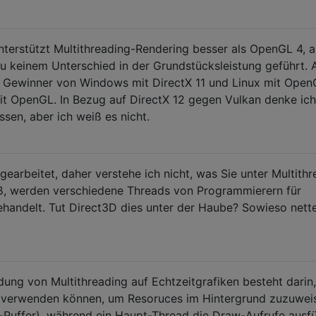
unterstützt Multithreading-Rendering besser als OpenGL 4, 
u keinem Unterschied in der Grundstücksleistung geführt. 
r Gewinner von Windows mit DirectX 11 und Linux mit Open
it OpenGL. In Bezug auf DirectX 12 gegen Vulkan denke ich
ssen, aber ich weiß es nicht.
gearbeitet, daher verstehe ich nicht, was Sie unter Multith
iß, werden verschiedene Threads von Programmierern für
handelt. Tut Direct3D dies unter der Haube? Sowieso nett
ung von Multithreading auf Echtzeitgrafiken besteht darin
 verwenden können, um Resoruces im Hintergrund zuzuwei
-Puffer), während ein Haupt-Thread die Draw-Aufrufe ausfü