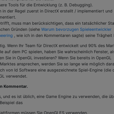
sere Tools für die Entwicklung (z. B. Debugging).
in der Regel zuerst in DirectX erstellt / implementiert und
mentiert.
ifft, muss man berücksichtigen, dass ein tatsächlicher St
ischen Gründen (siehe
Warum bevorzugen Spieleentwickler
neering
, wie ich in den Kommentaren sagte) seine Trägheit 
htig. Wenn Ihr Team für DirectX entwickelt und 90% des Mar
ele auf dem PC spielen, haben Sie wahrscheinlich Fenster, als
en Sie in OpenGL investieren? Wenn Sie bereits in OpenGL
Marktes ansprechen, werden Sie so lange wie möglich dar
Tech von Id Software eine ausgezeichnete Spiel-Engine (die 
nGL verwendet.
in Kommentar.
Is, und es ist üblich, eine Game Engine zu verwenden, die üb
Beispiel das
Plattformen müssen Sie OpenGl ES verwenden.