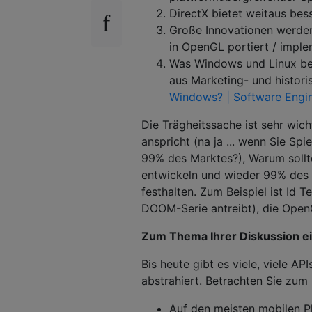
DirectX bietet weitaus bes
Große Innovationen werden 
in OpenGL portiert / imple
Was Windows und Linux betr
aus Marketing- und histor
Windows? | Software Engi
Die Trägheitssache ist sehr wic
anspricht (na ja ... wenn Sie Spi
99% des Marktes?), Warum sollt
entwickeln und wieder 99% des 
festhalten. Zum Beispiel ist Id 
DOOM-Serie antreibt), die Ope
Zum Thema Ihrer Diskussion e
Bis heute gibt es viele, viele AP
abstrahiert. Betrachten Sie zum 
Auf den meisten mobilen 