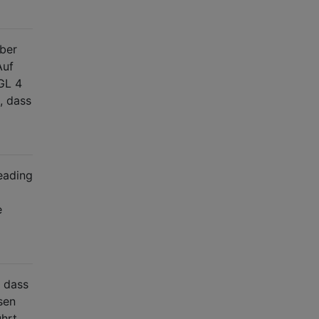
aber
Auf
GL 4
, dass
reading
e
, dass
sen
hrt.