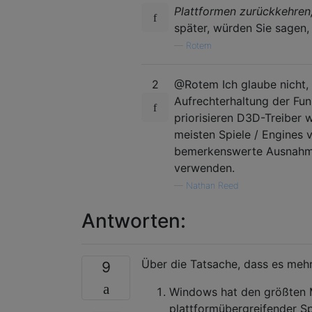
Plattformen zurückkehre
später, würden Sie sagen,
—
Rotem
2
@Rotem Ich glaube nicht, n
Aufrechterhaltung der Fun
priorisieren D3D-Treiber 
meisten Spiele / Engines
bemerkenswerte Ausnahm
verwenden.
—
Nathan Reed
Antworten:
Über die Tatsache, dass es mehr
9
Windows hat den größten M
plattformübergreifender Spi