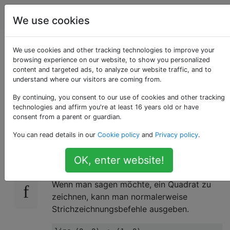
Computergrafik
Tags
Account
We use cookies
Warum verbessern
We use cookies and other tracking technologies to improve your
browsing experience on our website, to show you personalized
content and targeted ads, to analyze our website traffic, and to
Vertex-Pufferobjekte
understand where our visitors are coming from.
die Leistung?
By continuing, you consent to our use of cookies and other tracking
technologies and affirm you're at least 16 years old or have
consent from a parent or guardian.
You can read details in our
Cookie policy
and
Privacy policy
.
Nach meinem Grundverständnis funktioniert
10
ein Vertex-Pufferobjekt ungefähr so ​​
OK, enter website!
(Pseudocode):
Wenn man sagen möchte, ein Quadrat zu
zeichnen, kann man normalerweise
Strichzeichnungsbefehle ausgeben.