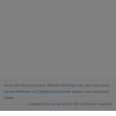
Durch die Nutzung unserer Website bestätigen Sie, dass Sie unsere
Cookie-Richtlinie
und
Datenschutzrichtlinie
gelesen und verstanden
haben.
Licensed under
cc by-sa 3.0
with attribution required.