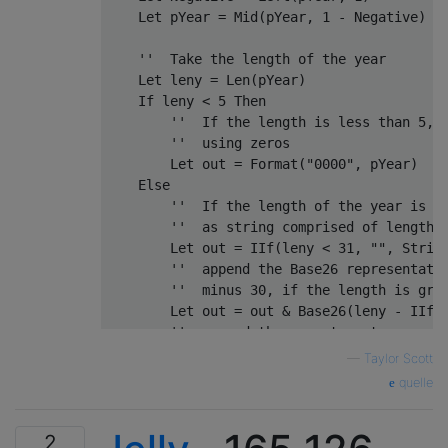
Let
 pYear 
=
 Mid
(
pYear
,
1
-
 Negative
)
''  Take the length of the year
Let
 leny 
=
 Len
(
pYear
)
If
 leny 
<
5
Then
''  If the length is less than 5, 
''  using zeros
Let
 out 
=
 Format
(
"0000"
,
 pYear
)
Else
''  If the length of the year is g
''  as string comprised of length-
Let
 out 
=
 IIf
(
leny 
<
31
,
""
,
Strin
''  append the Base26 representati
''  minus 30, if the length is gre
Let
 out 
=
 out 
&
 Base26
(
leny 
-
 IIf
(
''  append the year to out
Let
 out 
=
 out 
&
 pYear

—
Taylor Scott
End
If
quelle
If
 Negative 
Then
2