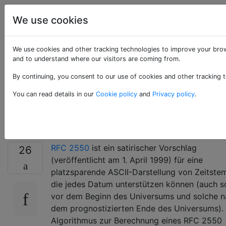
Programmierrätsel
Tags
We use cookies
Account
& Code Golf
We use cookies and other tracking technologies to improve your brow
Berechnen Sie den
and to understand where our visitors are coming from.
By continuing, you consent to our use of cookies and other tracking t
RFC 2550-
You can read details in our
Cookie policy
and
Privacy policy
.
Zeitstempel
RFC 2550
ist ein satirischer Vorschlag
26
(veröffentlicht am 1. April 1999) für eine
platzsparende ASCII-Darstellung von Zeitste
die jedes Datum unterstützen können (auch s
vor dem Beginn des Universums und solche 
dem prognostizierten Ende des Universums).
Algorithmus zur Berechnung eines RFC 2550