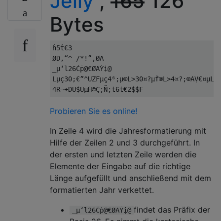
Jelly
,
165
126
''  iterate across out
For
 i 
=
1
To
 Len
(
out
)
Bytes
''  store the char code for th
Let
 c 
=
 Asc
(
Mid
(
out
,
 i
,
1
))
''  swap letter/number with it
ḣ5ṫ€3

            Mid
$(
out
,
 i
,
1
)
=
 Chr
(
IIf
(
c 
<
ØD,“^ /*!”,ØA

Next
 i

_µ‘l26Ċṗ@€ØAẎị@

Lµç30;€”^UZFµç4⁶;µ®L>30¤?µḟ®L>4¤?;®AṾ€¤µL=4
''  replace `=` (the inverse of `^
Let
 out 
=
 Replace
(
out
,
"="
,
"!"
)
''  Prepend either `/`, `*`, or no
Probieren Sie es online!
''  start of out
Let
 out 
=
 IIf
(
leny 
<
5
,
"/"
,
 IIf
(
I
In Zeile 4 wird die Jahresformatierung mit
End
If
Hilfe der Zeilen 2 und 3 durchgeführt. In
der ersten und letzten Zeile werden die
Let
 i 
=
1
Elemente der Eingabe auf die richtige
For
Each
 s 
In
 Extra

Länge aufgefüllt und anschließend mit dem
''  append all of the extra precis
formatierten Jahr verkettet.
''  the first 5 elements in the ar
''  second) and to 3 chars for all
findet das Präfix der
_µ‘l26Ċṗ@€ØAẎị@
''  nano, pico, femto, atto, zepto