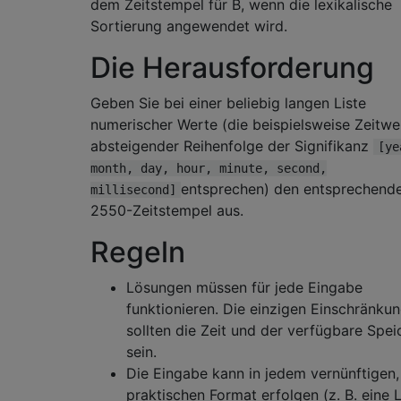
dem Zeitstempel für B, wenn die lexikalische
Sortierung angewendet wird.
Die Herausforderung
Geben Sie bei einer beliebig langen Liste
numerischer Werte (die beispielsweise Zeitwe
absteigender Reihenfolge der Signifikanz
[ye
month, day, hour, minute, second,
entsprechen) den entsprechend
millisecond]
2550-Zeitstempel aus.
Regeln
Lösungen müssen für jede Eingabe
funktionieren. Die einzigen Einschränku
sollten die Zeit und der verfügbare Spei
sein.
Die Eingabe kann in jedem vernünftigen,
praktischen Format erfolgen (z. B. eine L