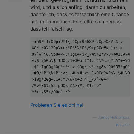
ein Befunge-Programm voraussichtlich sein
wird, und als ich anfing, daran zu arbeiten,
dachte ich, dass es tatsächlich eine Chance
hat, mitzumachen. Es stellte sich heraus,
dass ich falsch lag.
~:59*-!:00p:2*1\-10p:9*68*+20p>0>#~$_v

68*-:0\`30p\>>:"P"%\"P"/9+p30g#v_1+:~>

0\`v`\0:\p04<<:+1g04-$<_\49+2*v>0>+#1:#\4#g
v:$_\50p\$:130g:1+30p:!^!:-1\*<>g*"A"++\49+
_$1+7g00g40g!**:!>_40g:!v!:\g8<^00*55*g01%*
|#9/"P"\%"P":<:_,#!>#:<$_1-00g^v3$\_\#`\0:>
>10g*20g+,1+:^v\&\0+2`4:_@#`<0+<

/*v*86%+55:p00<_$$>:#,_$1+~0^

Probieren Sie es online!
—
James Holderness
quelle