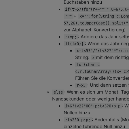
Buchstaben hinzu
if(t>57)for(r+="^^",u=675;u
+
"^"
x="";for(String c:Lon
57,26).toUpperCase().split("
zur Alphabet-Konvertierung)
: Addiere das Jahr sel
r+=p;
: Wenn das Jahr neg
if(f>0){
x=t<5?"/":t<32?"*":r.r
String:
mit dem richti
x
for(char c
c:r.toCharArray())x+=c>
Führen Sie die Konvert
: Und dann setzen 
r=x;
: Wenn es sich um Monat, Tag
else
Nanosekunden oder weniger handel
: W
i>6?t<2?"00"+p:t<3?0+p:p
Nullen hinzu
: Andernfalls (M
:t<2?0+p:p;
einzelne führende Null hinzu