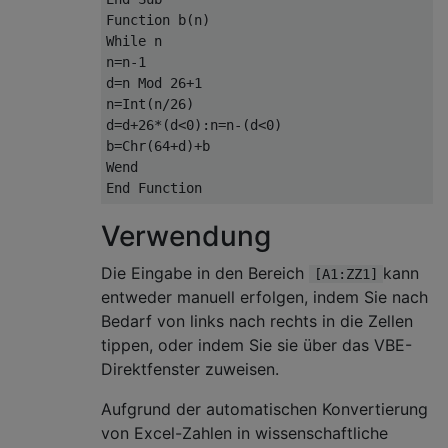
Function
 b
(
n
)
While
 n

n
=
n
-
1
d
=
n 
Mod
26
+
1
n
=
Int
(
n
/
26
)
d
=
d
+
26
*(
d
<
0
):
n
=
n
-(
d
<
0
)
b
=
Chr
(
64
+
d
)+
Wend
End
Function
Verwendung
Die Eingabe in den Bereich
kann
[A1:ZZ1]
entweder manuell erfolgen, indem Sie nach
Bedarf von links nach rechts in die Zellen
tippen, oder indem Sie sie über das VBE-
Direktfenster zuweisen.
Aufgrund der automatischen Konvertierung
von Excel-Zahlen in wissenschaftliche