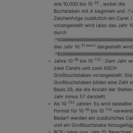
30
wie 10.000 bis 10
, wobei die
Buchstaben mit A beginnen und
^
Zeichenfolge zusätzlich ein Caret (
vorangestellt wird (also das Jahr 
durch
^A100000000000000000000000000000
31 durch
das Jahr 10
dargestellt wird
^B100000000000000000000000000000
56
732
Jahre 10
bis 10
: Dem Jahr w
zwei Carets und zwei ASCII-
Großbuchstaben vorangestellt. Die
Großbuchstaben bilden eine Zahl z
Basis 26, die die Anzahl der Stellen
Jahr minus 57 darstellt.
732
Ab 10
Jahren: Es wird dasselbe
56
732
Format für 10
bis 10
verwende
Bedarf werden ein zusätzliches Ca
und ein Großbuchstabe hinzugefüg
BCE-Jahre (vor Jahr 0): Berechnet 