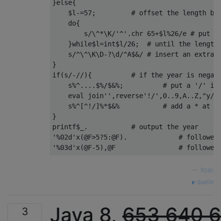
}
else
{
    $l
-=
57
;
# offset the length by
do
{
        s
/
\^
*
\K
/
'^'
.
chr 
65
+
$l
%
26
/
e 
# put a
}
while
$l
=
int$l
/
26
;
# until the length
    s
/^
\^\K\D
-?
\d
/^
A$
&
/ # insert an extra 
}

if(s/
-/
/){          # if the year is negati
    s%^....$%/
$
&%;
# put a '/' in
eval
 join
''
,
reverse
'!/'
,
0.
.
9
,
A
..
Z
,
"y/A
    s
%^[^!/]%*
$
&%
# add a * at t
}
printf$_
.
# output the year
'%02d'
x
(
@F
>
5
?
5
:
@F
).
# followed
'%03d'
x
(
@F
-
5
),
@F
# followed
—
Xcali
quelle
Java 8,
653
640
6
3