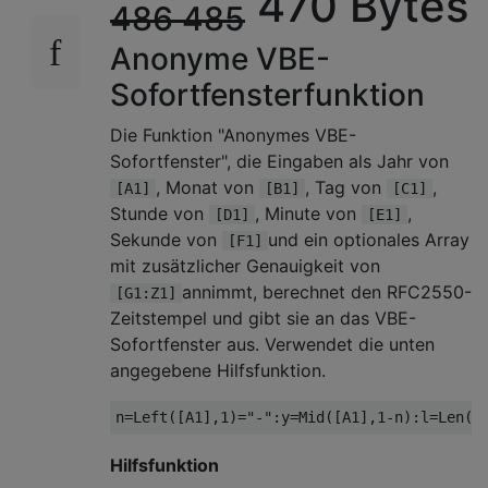
470 Bytes
486
485
Anonyme VBE-
Sofortfensterfunktion
Die Funktion "Anonymes VBE-
Sofortfenster", die Eingaben als Jahr von
, Monat von
, Tag von
,
[A1]
[B1]
[C1]
Stunde von
, Minute von
,
[D1]
[E1]
Sekunde von
und ein optionales Array
[F1]
mit zusätzlicher Genauigkeit von
annimmt, berechnet den RFC2550-
[G1:Z1]
Zeitstempel und gibt sie an das VBE-
Sofortfenster aus. Verwendet die unten
angegebene Hilfsfunktion.
n
=
Left
(
[A1]
,
1
)=
"-"
:
y
=
Mid
(
[A1]
,
1
-
n
):
l
=
Len
(
y
Hilfsfunktion