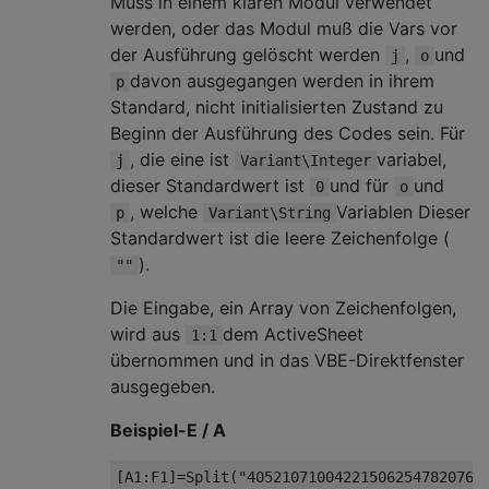
Muss in einem klaren Modul verwendet
werden, oder das Modul muß die Vars vor
der Ausführung gelöscht werden
,
und
j
o
davon ausgegangen werden in ihrem
p
Standard, nicht initialisierten Zustand zu
Beginn der Ausführung des Codes sein. Für
, die eine ist
variabel,
j
Variant\Integer
dieser Standardwert ist
und für
und
0
o
, welche
Variablen Dieser
p
Variant\String
Standardwert ist die leere Zeichenfolge (
).
""
Die Eingabe, ein Array von Zeichenfolgen,
wird aus
dem ActiveSheet
1:1
übernommen und in das VBE-Direktfenster
ausgegeben.
Beispiel-E / A
[
A1
:
F1
]=
Split
(
"405210710042215062547820767