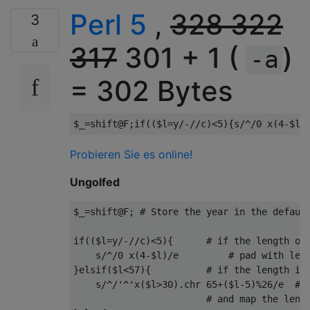
Perl 5
,
328 322
3
317
301 + 1 (
)
-a
= 302 Bytes
$_
=
shift@F
;
if
((
$l
=
y
/-/
/c)<5){s/
^
/0 x(4-$l)
Probieren Sie es online!
Ungolfed
$_
=
shift@F
;
# Store the year in the defaul
if
((
$l
=
y
/-/
/c)<5){      # if the length of 
    s/
^
/0 x(4-$l)/
e         
# pad with lea
}
elsif
(
$l
<
57
){
# if the length is
    s
/^
/'^'x($l>30).chr 65+($l-5)%26/
e  
# 
# and map the leng