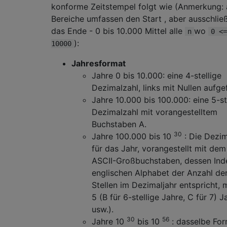
konforme Zeitstempel folgt wie (Anmerkung: 
Bereiche umfassen den Start , aber ausschlie
das Ende - 0 bis 10.000 Mittel alle
wo
n
0 <=
):
10000
Jahresformat
Jahre 0 bis 10.000: eine 4-stellige
Dezimalzahl, links mit Nullen aufgef
Jahre 10.000 bis 100.000: eine 5-st
Dezimalzahl mit vorangestelltem
Buchstaben A.
30
Jahre 100.000 bis 10
: Die Dezim
für das Jahr, vorangestellt mit dem
ASCII-Großbuchstaben, dessen Ind
englischen Alphabet der Anzahl de
Stellen im Dezimaljahr entspricht, 
5 (B für 6-stellige Jahre, C für 7) J
usw.).
30
56
Jahre 10
bis 10
: dasselbe Fo