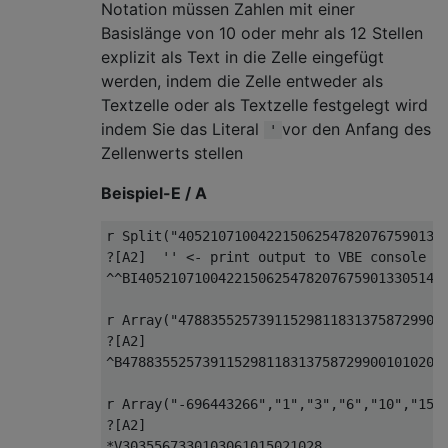
Notation müssen Zahlen mit einer
Basislänge von 10 oder mehr als 12 Stellen
explizit als Text in die Zelle eingefügt
werden, indem die Zelle entweder als
Textzelle oder als Textzelle festgelegt wird
indem Sie das Literal
vor den Anfang des
'
Zellenwerts stellen
Beispiel-E / A
r Split
(
"405210710042215062547820767590133
?
[A2]  
'' <- print output to VBE console
^^
BI40521071004221506254782076759013305145
r Array
(
"47883552573911529811831375872990"
?
^
B47883552573911529811831375872990010102030
r Array
(
"-696443266"
,
"1"
,
"3"
,
"6"
,
"10"
,
"15"
?
*
V3035567330103061015021028
