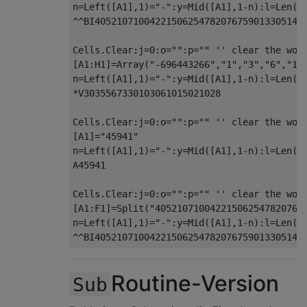
n
=
Left
(
[A1]
,
1
)=
"-"
:
y
=
Mid
(
[A1]
,
1
-
n
):
l
=
Len
(
y
^^
BI405210710042215062547820767590133051455
Cells
.
Clear
:
j
=
0
:
o
=
""
:
p
=
""
'' clear the wor
[
A1
:
H1
]=
Array
(
"-696443266"
,
"1"
,
"3"
,
"6"
,
"10
n
=
Left
(
[A1]
,
1
)=
"-"
:
y
=
Mid
(
[A1]
,
1
-
n
):
l
=
Len
(
y
*
V3035567330103061015021028

Cells
.
Clear
:
j
=
0
:
o
=
""
:
p
=
""
'' clear the wor
[A1]
=
"45941"
n
=
Left
(
[A1]
,
1
)=
"-"
:
y
=
Mid
(
[A1]
,
1
-
n
):
l
=
Len
(
y
A45941

Cells
.
Clear
:
j
=
0
:
o
=
""
:
p
=
""
'' clear the wor
[
A1
:
F1
]=
Split
(
"405210710042215062547820767
n
=
Left
(
[A1]
,
1
)=
"-"
:
y
=
Mid
(
[A1]
,
1
-
n
):
l
=
Len
(
y
^^
BI40521071004221506254782076759013305145
Routine-Version
Sub