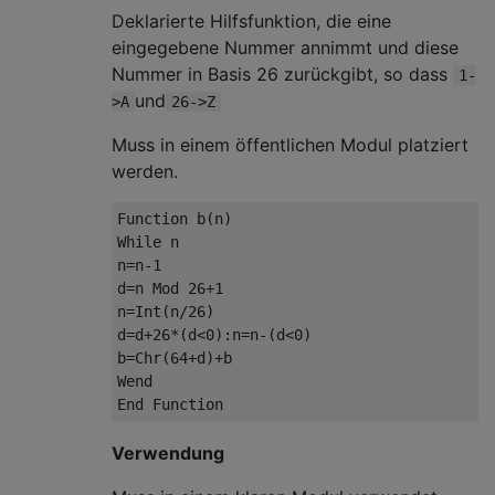
Deklarierte Hilfsfunktion, die eine
eingegebene Nummer annimmt und diese
Nummer in Basis 26 zurückgibt, so dass
1-
und
>A
26->Z
Muss in einem öffentlichen Modul platziert
werden.
Function
 b
(
n
)
While
 n

n
=
n
-
1
d
=
n 
Mod
26
+
1
n
=
Int
(
n
/
26
)
d
=
d
+
26
*(
d
<
0
):
n
=
n
-(
d
<
0
)
b
=
Chr
(
64
+
d
)+
Wend
End
Function
Verwendung