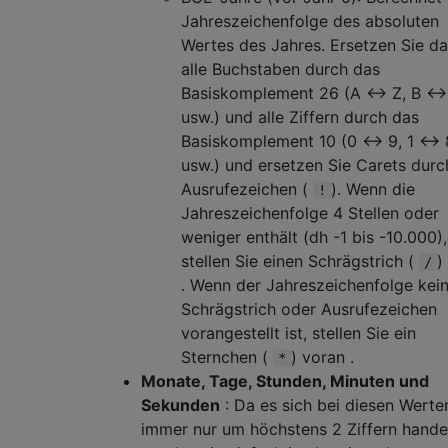
Jahreszeichenfolge des absoluten
Wertes des Jahres. Ersetzen Sie d
alle Buchstaben durch das
Basiskomplement 26 (A <-> Z, B <->
usw.) und alle Ziffern durch das
Basiskomplement 10 (0 <-> 9, 1 <-> 
usw.) und ersetzen Sie Carets durc
Ausrufezeichen (
). Wenn die
!
Jahreszeichenfolge 4 Stellen oder
weniger enthält (dh -1 bis -10.000),
stellen Sie einen Schrägstrich (
)
/
. Wenn der Jahreszeichenfolge kei
Schrägstrich oder Ausrufezeichen
vorangestellt ist, stellen Sie ein
Sternchen (
) voran .
*
Monate, Tage, Stunden, Minuten und
Sekunden
: Da es sich bei diesen Werte
immer nur um höchstens 2 Ziffern handel