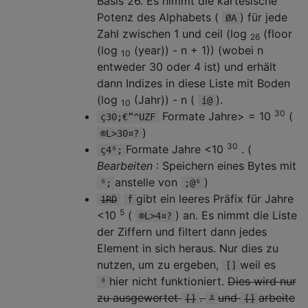
Basis 26. Es nimmt die kartesische
Let
 out 
=
 out 
&
 IIf
(
s
,
 Format
(
s
,
 I
Potenz des Alphabets (
) für jede
Let
 i 
=
 i 
+
1
ØA
Next
Zahl zwischen 1 und ceil (log
(floor
26
(log
(year)) - n + 1)) (wobei n
10
''  return out
entweder 30 oder 4 ist) und erhält
Let
 RFC2550 
=
 out 

dann Indizes in diese Liste mit Boden
(log
(Jahr)) - n (
).
ị@
End
Function
10
30
Formate Jahre> = 10
(
ç30;€”^UZF
)
®L>30¤?
''  returns non-standard base26 version of
30
Formate Jahre <10
. (
ç4⁶;
''  1->A, 2->B,... 26->Z
Bearbeiten
: Speichern eines Bytes mit
Function
 Base26
(
ByVal
 n 
As
Long
)
As
String
anstelle von
)
⁶;
;@⁶
gibt ein leeres Präfix für Jahre
1RḊ
ḟ
''  declare vars
5
<10
(
) an. Es nimmt die Liste
®L>4¤?
Dim
 out 
As
String
,
 _

der Ziffern und filtert dann jedes
        digit 
As
Integer
Element in sich heraus. Nur dies zu
''  init out, digit
nutzen, um zu ergeben,
weil es
[]
Let
 out 
=
""
hier nicht funktioniert.
Dies wird nur
⁸
Let
 digit 
=
0
zu ausgewertet
.
und
arbeite
[]
⁸
[]