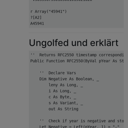
r Array
(
"45941"
)
?
[A2]

A45941
Ungolfed und erklärt
''  Returns RFC2550 timestamp correspondin
Public
Function
 RFC2550
(
ByVal
 pYear 
As
Str
''  Declare Vars
Dim
 Negative 
As
Boolean
,
 _

        leny 
As
Long
,
 _

        i 
As
Long
,
 _

        c 
As
Byte
,
 _

        s 
As
Variant
,
 _

        out 
As
String
''  Check if year is negative and stor
Let
 Negative 
=
 Left
(
pYear
,
1
)
=
"-"