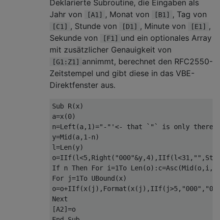
Deklarierte Subroutine, die Eingaben als
Jahr von
, Monat von
, Tag von
[A1]
[B1]
, Stunde von
, Minute von
,
[C1]
[D1]
[E1]
Sekunde von
und ein optionales Array
[F1]
mit zusätzlicher Genauigkeit von
annimmt, berechnet den RFC2550-
[G1:Z1]
Zeitstempel und gibt diese in das VBE-
Direktfenster aus.
Sub
 R
(
x
)
a
=
x
(
0
)
n
=
Left
(
a
,
1
)=
"-"
'<- that `"` is only there 
y
=
Mid
(
a
,
1
-
n
)
l
=
Len
(
y
)
o
=
IIf
(
l
<
5
,
Right
(
"000"
&
y
,
4
),
IIf
(
l
<
31
,
""
,
Str
If
 n 
Then
For
 i
=
1
To
 Len
(
o
):
c
=
Asc
(
Mid
(
o
,
i
,
1
For
 j
=
1
To
 UBound
(
x
)
o
=
o
+
IIf
(
x
(
j
),
Format
(
x
(
j
),
IIf
(
j
>
5
,
"000"
,
"00
Next
[A2]
=
End
Sub