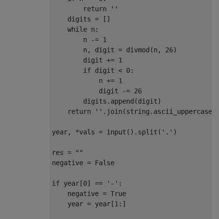
return
''
    digits 
=
[]
while
 n
:
        n 
-=
1
        n
,
 digit 
=
 divmod
(
n
,
26
)
        digit 
+=
1
if
 digit 
<
0
:
            n 
+=
1
            digit 
-=
26
        digits
.
append
(
digit
)
return
''
.
join
(
string
.
ascii_uppercase
[
year
,
*
vals 
=
 input
().
split
(
'.'
)
res 
=
""
negative 
=
False
if
 year
[
0
]
==
'-'
:
    negative 
=
True
    year 
=
 year
[
1
:]