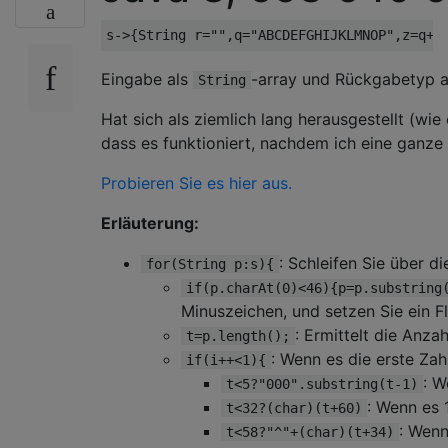
s
->{
String
 r
=
""
,
q
=
"ABCDEFGHIJKLMNOP"
,
z
=
q
+
"
Eingabe als
-array und Rückgabetyp 
String
Hat sich als ziemlich lang herausgestellt (wie
dass es funktioniert, nachdem ich eine ganze
Probieren Sie es hier aus.
Erläuterung:
: Schleifen Sie über di
for(String p:s){
if(p.charAt(0)<46){p=p.substring
Minuszeichen, und setzen Sie ein F
: Ermittelt die Anzah
t=p.length();
: Wenn es die erste Zahl
if(i++<1){
: W
t<5?"000".substring(t-1)
: Wenn es
t<32?(char)(t+60)
: Wen
t<58?"^"+(char)(t+34)