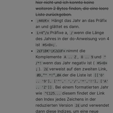
hier nicht und ich konnte keine
''  iterate through n 
weiteren 2 Bytes finden, die eine leere
While
 n

Liste zurückgeben.
''  Decrement, hold the value of t
Hängt das Jahr an das Präfix
Let
 n 
=
 n 
-
1
;®AṾ€¤
Let
 digit 
=
 n 
Mod
26
+
1
an und glättet es dann.
Präfixe a,
wenn die Länge
L=4”/x
/
''  divide by 26
des Jahres in der do-Anweisung von 4
Let
 n 
=
 Int
(
n 
/
26
)
ist
.
®S<0¤¡
nimmt die
2£FiÐ€¹ị€2£UF¤
''  correct for negative numbers
Komplemente
,
und
A .. Z
0 .. 9
^
If
 digit 
<
0
Then
Let
 n 
=
 n 
+
1
:
L
wenn das Jahr negativ ist (
/*!
®S<0¤
''  prepend char corresponding to 
).
verweist auf den zweiten Link,
¡
2£
Let
 out 
=
 Chr
(
64
+
 digit
)
&
 out

der die Liste ist
ØD,“^ *!”,ØA
[['0'
Wend
.. '9'], ['^',' ','/','*','!'], ['A'
. Bei einem formatierten Jahr
.. 'Z']]
''  return out
wie
diesem findet der Link
^C125...
Let
 Base26 
=
den Index jedes Zeichens in der
End
Function
reduzierten Version
und verwendet
2£
dann diese Indizes, um eine neue