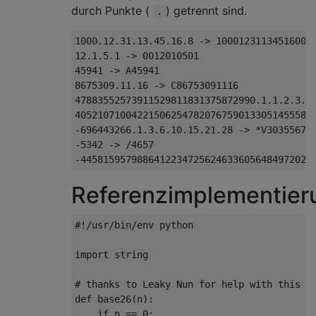
durch Punkte (
) getrennt sind.
.
1000.12.31.13.45.16.8 -> 10001231134516008

12.1.5.1 -> 0012010501

45941 -> A45941

8675309.11.16 -> C86753091116

47883552573911529811831375872990.1.1.2.3.5.
405210710042215062547820767590133051455582
-696443266.1.3.6.10.15.21.28 -> *V303556733
-5342 -> /4657

Referenzimplementier
#!/usr/bin/env python
import
 string
# thanks to Leaky Nun for help with this
def
 base26
(
n
):
if
 n 
==
0
: