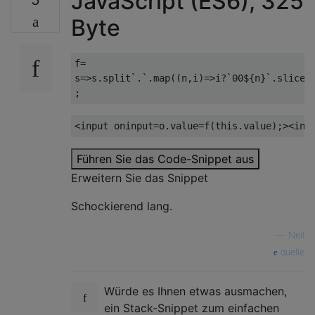
JavaScript (ES6), 325
Byte
f
=
s
=>
s
.
split
`.`.
map
((
n
,
i
)=>
i
?`
00
$
{
n
}`.
slice
(
;
<input
oninput
=
o
.
value
=
f
(
this
.
value
);
><inp
Führen Sie das Code-Snippet aus
Erweitern Sie das Snippet
Schockierend lang.
—
Neil
quelle
Würde es Ihnen etwas ausmachen,
ein Stack-Snippet zum einfachen