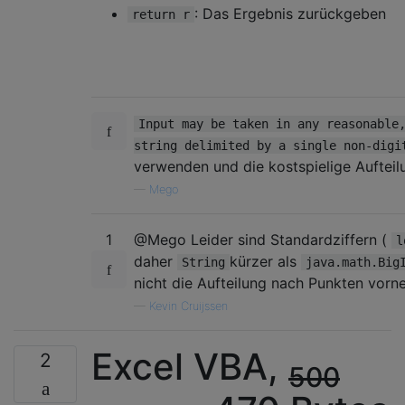
: Das Ergebnis zurückgeben
return r
Input may be taken in any reasonable
string delimited by a single non-digi
verwenden und die kostspielige Aufteil
—
Mego
1
@Mego Leider sind Standardziffern (
l
daher
kürzer als
String
java.math.Big
nicht die Aufteilung nach Punkten vor
—
Kevin Cruijssen
Excel VBA,
2
500