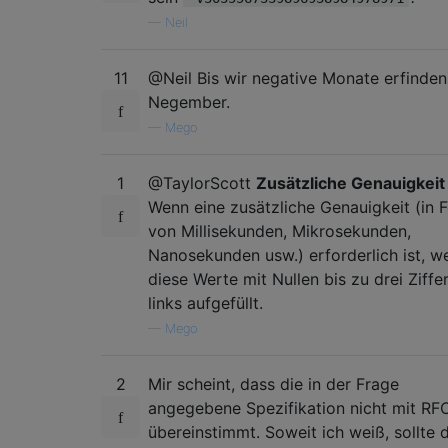
—
Neil
print
(
res
)
11
@Neil Bis wir negative Monate erfinden
Negember.
—
Mego
1
@TaylorScott
Zusätzliche Genauigkeit
Wenn eine zusätzliche Genauigkeit (in 
von Millisekunden, Mikrosekunden,
Nanosekunden usw.) erforderlich ist, w
diese Werte mit Nullen bis zu drei Ziffe
links aufgefüllt.
—
Mego
2
Mir scheint, dass die in der Frage
angegebene Spezifikation nicht mit R
übereinstimmt. Soweit ich weiß, sollte d