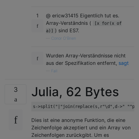
1
@ ericw31415 Eigentlich tut es.
Array-Verständnis (
[x for(x of
) sind ES7.
a)]
—
Conor O'Brien
Wurden Array-Verständnisse nicht
aus der Spezifikation entfernt,
sagt
—
Fall
Julia, 62 Bytes
3
s
->
split
(
"|"
join
(
replace
(
s
,
r
"\d"
,
d
->
" "
^
pa
Dies ist eine anonyme Funktion, die eine
Zeichenfolge akzeptiert und ein Array von
Zeichenfolgen zurückgibt. Um es