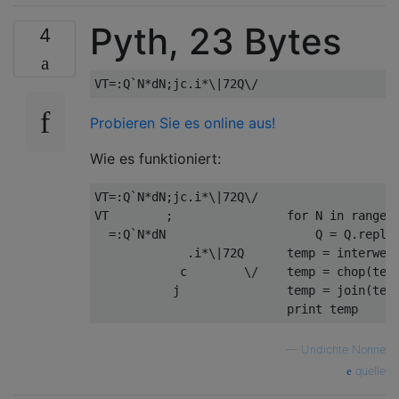
Pyth, 23 Bytes
4
Probieren Sie es online aus!
Wie es funktioniert:
VT=:Q`N*dN;jc.i*\|72Q\/

VT        ;                for N in range(1
  =:Q`N*dN                     Q = Q.replac
             .i*\|72Q      temp = interweav
            c        \/    temp = chop(temp
           j               temp = join(temp
—
Undichte Nonne
quelle