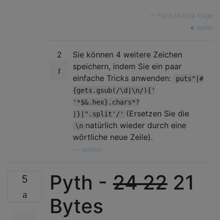
—
Fund Monica Klage
quelle
2
Sie können 4 weitere Zeichen
speichern, indem Sie ein paar
einfache Tricks anwenden:
puts"|#
{gets.gsub(/\d|\n/){'
'*$&.hex}.chars*?
(Ersetzen Sie die
|}|".split'/'
natürlich wieder durch eine
\n
wörtliche neue Zeile).
—
Ventero
Pyth -
24
22
21
5
Bytes