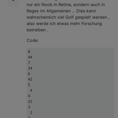
nur ein Noob in Retina, sondern auch in
Regex im Allgemeinen ... Dies kann
wahrscheinlich
viel
Golf gespielt werden ,
also werde ich etwas mehr Forschung
betreiben .
Code:
8

44

7

34

6

42

5

 4

4

22

3

 2
