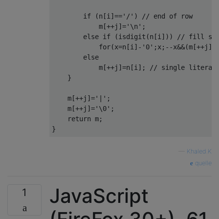
if
(
n
[
i
]==
'/'
)
// end of row
            m
[++
j
]=
'\n'
;
else
if
(
isdigit
(
n
[
i
]))
// fill sp
for
(
x
=
n
[
i
]-
'0'
;
x
;--
x
&&(
m
[++
j
]=
else
            m
[++
j
]=
n
[
i
];
// single literal
}
    m
[++
j
]=
'|'
;
    m
[++
j
]=
'\0'
;
return
 m
;
}
—
Khaled.K
quelle
JavaScript
1