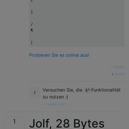
2

1

/

¶

Probieren Sie es online aus!
—
Adnan
quelle
Versuchen Sie, die
Funktionalität
$*
zu nutzen :)
—
Leaky Nun
Jolf, 28 Bytes
1