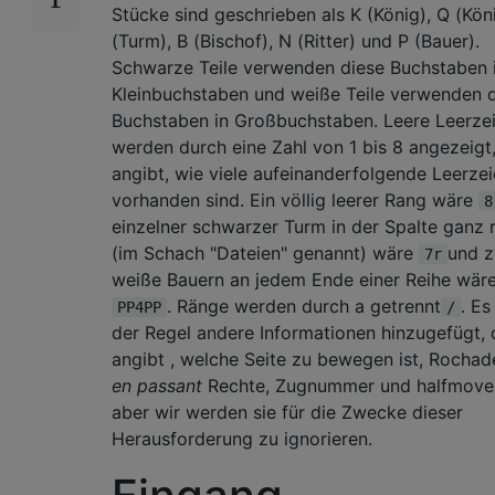
Stücke sind geschrieben als K (König), Q (Köni
(Turm), B (Bischof), N (Ritter) und P (Bauer).
Schwarze Teile verwenden diese Buchstaben 
Kleinbuchstaben und weiße Teile verwenden 
Buchstaben in Großbuchstaben. Leere Leerze
werden durch eine Zahl von 1 bis 8 angezeigt,
angibt, wie viele aufeinanderfolgende Leerze
vorhanden sind. Ein völlig leerer Rang wäre
8
einzelner schwarzer Turm in der Spalte ganz 
(im Schach "Dateien" genannt) wäre
und z
7r
weiße Bauern an jedem Ende einer Reihe wär
. Ränge werden durch a getrennt
. Es 
PP4PP
/
der Regel andere Informationen hinzugefügt, 
angibt , welche Seite zu bewegen ist, Rochad
en passant
Rechte, Zugnummer und halfmove 
aber wir werden sie für die Zwecke dieser
Herausforderung zu ignorieren.