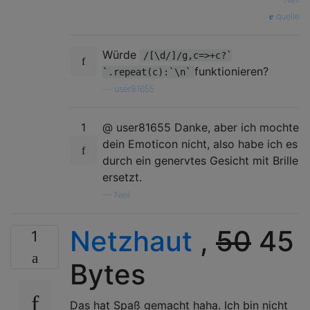
quelle
Würde
/[\d/]/g,c=>+c?`
funktionieren?
`.repeat(c):`\n`
—
user81655
1
@ user81655 Danke, aber ich mochte
dein Emoticon nicht, also habe ich es
durch ein genervtes Gesicht mit Brille
ersetzt.
—
Neil
Netzhaut
,
50
45
1
Bytes
Das hat Spaß gemacht haha. Ich bin nicht