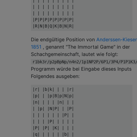
| | | | | | | | |

| | | | | | | | |

| | | | | | | | |

|P|P|P|P|P|P|P|P|

Die endgültige Position von
Anderssen-Kieser
1851
, genannt "The Immortal Game" in der
Schachgemeinschaft, lautet wie folgt:
r1bk3r/p2pBpNp/n4n2/1p1NP2P/6P1/3P4/P1P1K3
Programm würde bei Eingabe dieses Inputs
Folgendes ausgeben:
|r| |b|k| | | |r|

|p| | |p|B|p|N|p|

|n| | | | |n| | |

| |p| |N|P| | |P|

| | | | | | |P| |

| | | |P| | | | |

|P| |P| |K| | | |
