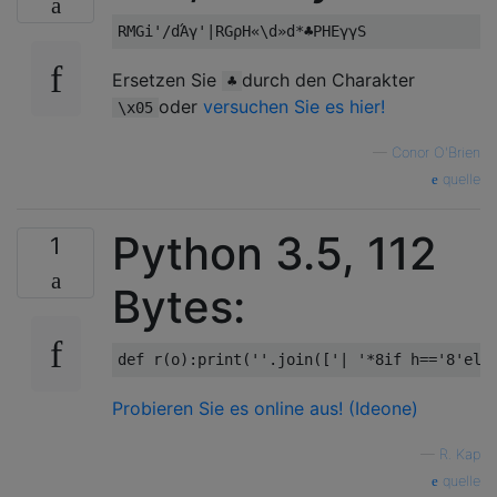
Ersetzen Sie
durch den Charakter
♣
oder
versuchen Sie es hier!
\x05
—
Conor O'Brien
quelle
Python 3.5, 112
1
Bytes:
Probieren Sie es online aus! (Ideone)
—
R. Kap
quelle