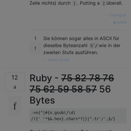
Zeile nichts) durch
. Putting a
überall.
|
|
—
Downgoat
quelle
1
Sie können sogar alles in ASCII für
dieselbe Byteanzahl
wie in der
S`/
zweiten Stufe ausführen.
—
Martin Ender
Ruby -
75
82
78
76
12
75
62
59
58
57
56
Bytes
->n{"|#{n.gsub(/\d|
