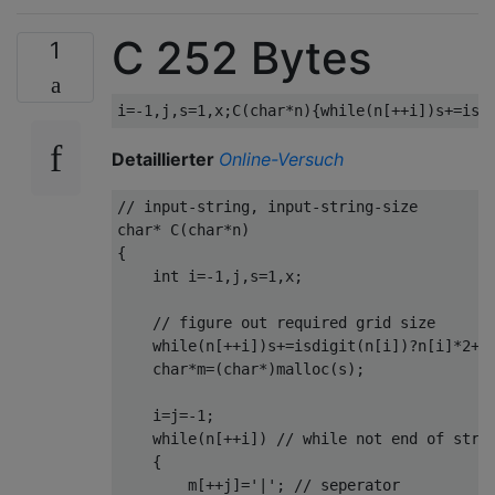
C 252 Bytes
1
i
=-
1
,
j
,
s
=
1
,
x
;
C
(
char
*
n
){
while
(
n
[++
i
])
s
+=
isd
Detaillierter
Online-Versuch
// input-string, input-string-size
char
*
 C
(
char
*
n
)
{
int
 i
=-
1
,
j
,
s
=
1
,
x
;
// figure out required grid size
while
(
n
[++
i
])
s
+=
isdigit
(
n
[
i
])?
n
[
i
]*
2
+
1
char
*
m
=(
char
*)
malloc
(
s
);
    i
=
j
=-
1
;
while
(
n
[++
i
])
// while not end of stri
{
        m
[++
j
]=
'|'
;
// seperator