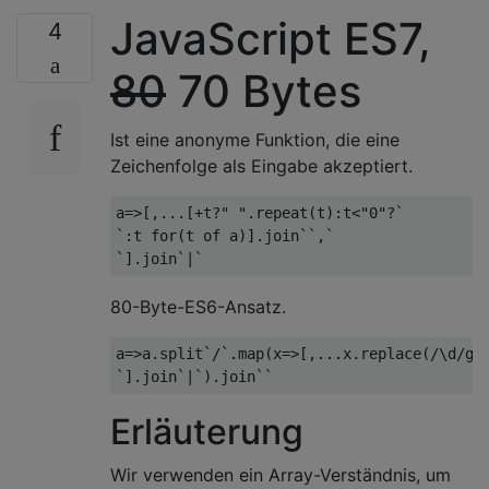
JavaScript ES7,
4
80
70 Bytes
Ist eine anonyme Funktion, die eine
Zeichenfolge als Eingabe akzeptiert.
a=>[,...[+t?" ".repeat(t):t<"0"?`

`:t for(t of a)].join``,`

80-Byte-ES6-Ansatz.
a=>a.split`/`.map(x=>[,...x.replace(/\d/g,t
Erläuterung
Wir verwenden ein Array-Verständnis, um