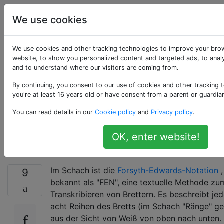
Programmierrätsel
Tags
We use cookies
Account
& Code Golf
We use cookies and other tracking technologies to improve your bro
Konvertieren Sie eine
website, to show you personalized content and targeted ads, to analy
and to understand where our visitors are coming from.
Forsyth-Edwards-
By continuing, you consent to our use of cookies and other tracking 
you're at least 16 years old or have consent from a parent or guardia
Notationszeichenfolge
You can read details in our
Cookie policy
and
Privacy policy
.
in ASCII-Grafik
OK, enter website!
Im Schach ist die
Forsyth-Edwards-Notation
,
9
bekannt als "FEN", eine textuelle Methode zu
Transkribieren von Brettern. Es beschreibt je
acht Reihen des Bretts (im Schach "Ränge" g
aus der Sicht von Weiß von oben nach unten.