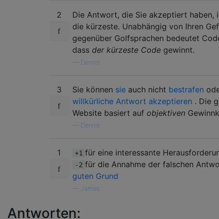
2
Die Antwort, die Sie akzeptiert haben, i
die kürzeste. Unabhängig von Ihren Ge
gegenüber Golfsprachen bedeutet Code
dass
der kürzeste Code
gewinnt.
—
Dennis
3
Sie können
sie
auch nicht
bestrafen
od
willkürliche Antwort akzeptieren
. Die 
Website basiert auf
objektiven
Gewinnkr
—
Dennis
1
für eine interessante Herausforderu
+1
für die Annahme der falschen Antw
-2
guten Grund
—
James
Antworten: