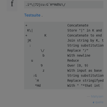
Testsuite
.
+                     Concatenate

 K\|                  Store "|" in K and us
+         K           Concatenate to end

 jK                   Join string by K, thi
  :                   String substitution

        \/            Replace "/"

         b            With newline

   u                  Reduce

        9             Over [0, 9)

         z            With input as base ca
    :G                String substitution c
     `H               Replace stringifyed i
—
Maltysen
quelle