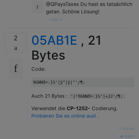
@QPaysTaxes Du hast es tatsächlich
getan. Schöne Lösung!
—
Alex A.
05AB1E
, 21
2
Bytes
Code:
Auch 21 Bytes :
.
'|¹9GNNð×:}S'|«JJ'/¶:
Verwendet die
CP-1252-
Codierung.
Probieren Sie es online aus!
.
—
Adnan
quelle