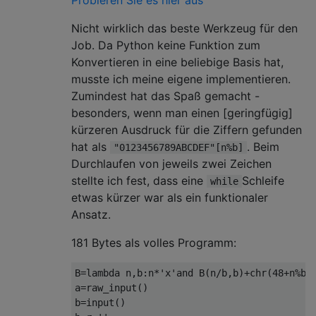
Probieren Sie es hier aus
Nicht wirklich das beste Werkzeug für den
Job. Da Python keine Funktion zum
Konvertieren in eine beliebige Basis hat,
musste ich meine eigene implementieren.
Zumindest hat das Spaß gemacht -
besonders, wenn man einen [geringfügig]
kürzeren Ausdruck für die Ziffern gefunden
hat als
. Beim
"0123456789ABCDEF"[n%b]
Durchlaufen von jeweils zwei Zeichen
stellte ich fest, dass eine
Schleife
while
etwas kürzer war als ein funktionaler
Ansatz.
181 Bytes als volles Programm:
B=lambda n,b:n*'x'and B(n/b,b)+chr(48+n%b+7
a=raw_input()

b=input()
