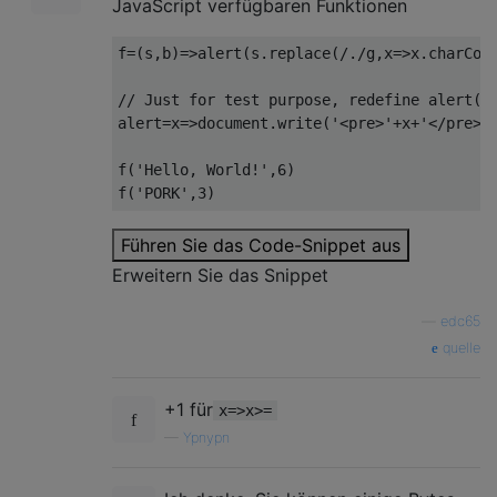
JavaScript verfügbaren Funktionen
f
=(
s
,
b
)=>
alert
(
s
.
replace
(
/./
g
,
x
=>
x
.
charCod
// Just for test purpose, redefine alert()
alert
=
x
=>
document
.
write
(
'<pre>'
+
x
+
'</pre>'
f
(
'Hello, World!'
,
6
)
f
(
'PORK'
,
3
)
Führen Sie das Code-Snippet aus
Erweitern Sie das Snippet
—
edc65
quelle
+1 für
x=>x>=
—
Ypnypn