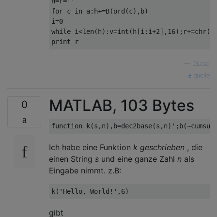
h=r=''

for c in a:h+=B(ord(c),b)

i=0

while i<len(h):v=int(h[i:i+2],16);r+=chr(v)
—
DLosc
quelle
MATLAB, 103 Bytes
0
Ich habe eine Funktion
k geschrieben
, die
einen String
s
und eine ganze Zahl
n
als
Eingabe nimmt. z.B:
gibt