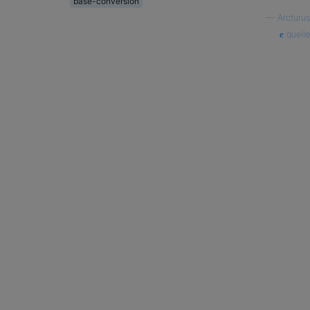
base-conversion
—
Arcturus
quelle