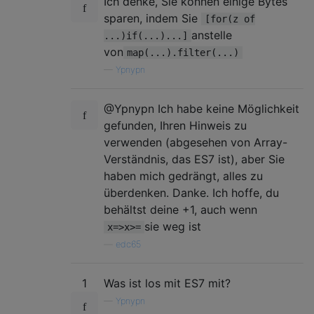
Ich denke, Sie können einige Bytes
sparen, indem Sie
[for(z of
anstelle
...)if(...)...]
von
map(...).filter(...)
—
Ypnypn
@Ypnypn Ich habe keine Möglichkeit
gefunden, Ihren Hinweis zu
verwenden (abgesehen von Array-
Verständnis, das ES7 ist), aber Sie
haben mich gedrängt, alles zu
überdenken. Danke. Ich hoffe, du
behältst deine +1, auch wenn
sie weg ist
x=>x>=
—
edc65
1
Was ist los mit ES7 mit?
—
Ypnypn