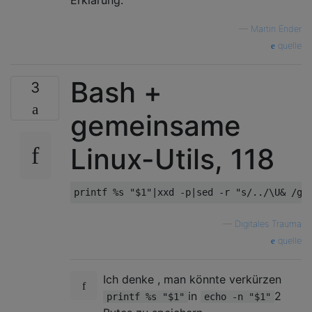
Erklärung.
—
Martin Ender
quelle
Bash +
3
gemeinsame
Linux-Utils, 118
—
Digitales Trauma
quelle
Ich denke , man könnte verkürzen
in
2
printf %s "$1"
echo -n "$1"