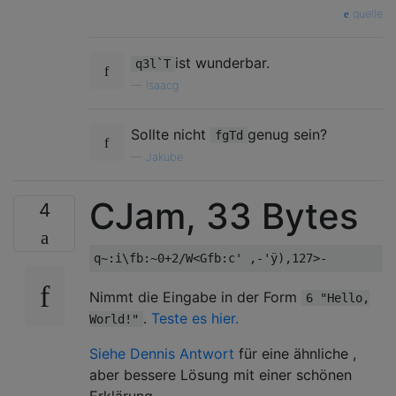
quelle
ist wunderbar.
q3l`T
—
Isaacg
Sollte nicht
genug sein?
fgTd
—
Jakube
CJam, 33 Bytes
4
Nimmt die Eingabe in der Form
6 "Hello,
.
Teste es hier.
World!"
Siehe Dennis Antwort
für eine ähnliche ,
aber bessere Lösung mit einer schönen