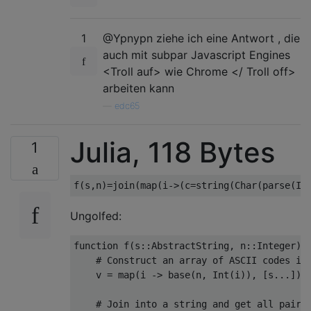
1
@Ypnypn ziehe ich eine Antwort , die
auch mit subpar Javascript Engines
<Troll auf> wie Chrome </ Troll off>
arbeiten kann
—
edc65
Julia, 118 Bytes
1
f
(
s
,
n
)=
join
(
map
(
i
->(
c
=
string
(
Char
(
parse
(
In
Ungolfed:
function
 f
(
s
::
AbstractString
,
 n
::
Integer
)
# Construct an array of ASCII codes in
    v 
=
 map
(
i 
->
base
(
n
,
Int
(
i
)),
[
s
...])
# Join into a string and get all pairs