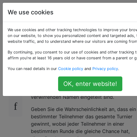
Programmierrätsel
Tags
We use cookies
Account
& Code Golf
We use cookies and other tracking technologies to improve your bro
XKCD-
on our website, to show you personalized content and targeted ads, 
website traffic, and to understand where our visitors are coming from
Klammerwahrscheinlic
By continuing, you consent to our use of cookies and other tracking 
affirm you're at least 16 years old or have consent from a parent or g
You can read details in our
Cookie policy
and
Privacy policy
.
Das heutige XKCD
ist eine Art Sportturnier,
13
bei dem die Teilnehmer bekannte Namen
OK, enter website!
sind, die in Gruppen von möglicherweise
verwirrenden Namen eingeteilt sind.
Geben Sie die Wahrscheinlichkeit an, dass ein
bestimmter Teilnehmer das gesamte Turnier
gewinnt, wobei jeder Teilnehmer in einer
bestimmten Runde die gleiche Chance hat,