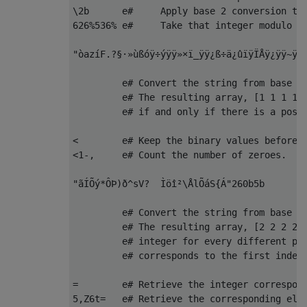
\2b      e#     Apply base 2 conversion to 
626%536% e#     Take that integer modulo 62
"òazíF­.?§·»ùßóÿ÷ýÿÿ»×ï_ÿÿ¿ß÷ä¿ûïÿÏÅÿ¿ÿÿ~ÿþ
         e# Convert the string from base 25
         e# The resulting array, [1 1 1 1 0
         e# if and only if there is a possi
<        e# Keep the binary values before t
<1-,     e# Count the number of zeroes.

"ãÍÕý*ÔÞ)ð^sV?  Ìöî²\ÅlÕáS{Á"260b5b

         e# Convert the string from base 26
         e# The resulting array, [2 2 2 2 2
         e# integer for every different pro
         e# corresponds to the first index,
=        e# Retrieve the integer correspond
5,Z6t=   e# Retrieve the corresponding elem