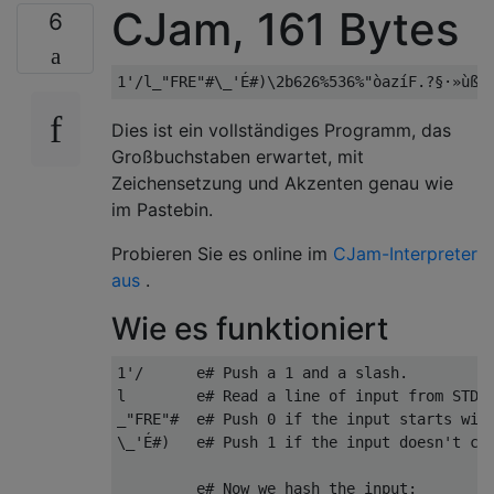
CJam, 161 Bytes
6
Dies ist ein vollständiges Programm, das
Großbuchstaben erwartet, mit
Zeichensetzung und Akzenten genau wie
im Pastebin.
Probieren Sie es online im
CJam-Interpreter
aus
.
Wie es funktioniert
1'/      e# Push a 1 and a slash.

l        e# Read a line of input from STDIN
_"FRE"#  e# Push 0 if the input starts with
\_'É#)   e# Push 1 if the input doesn't con
         e# Now we hash the input:
