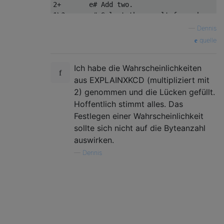
2+       e# Add two.

1\?      e# Select the result from above or
4?       e# Select the result from above or
—
Dennis
quelle
Ich habe die Wahrscheinlichkeiten
aus EXPLAINXKCD (multipliziert mit
2) genommen und die Lücken gefüllt.
Hoffentlich stimmt alles. Das
Festlegen einer Wahrscheinlichkeit
sollte sich nicht auf die Byteanzahl
auswirken.
—
Dennis