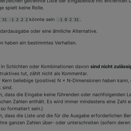
erzeichen getrennte Liste der Eingabeliste mit entfernten 
 spielt keine Rolle.
könnte sein
.
 31 -1 2 2 2
-1 0 2 31
dardausgabe oder eine ähnliche Alternative.
n haben ein bestimmtes Verhalten.
 in Schichten oder Kombinationen davon
sind nicht zulässi
ruktives tut, zählt nicht als Kommentar.
 Kern beliebige (positive) N × N-Dimensionen haben kann, 
 sind.
, dass die Eingabe keine führenden oder nachfolgenden L
chen Zahlen enthält. Es wird immer mindestens eine Zahl en
so formatiert sein.)
, dass die Liste und die für die Ausgabe erforderlichen B
 Ihre ganzen Zahlen über- oder unterschreiten (sofern dere