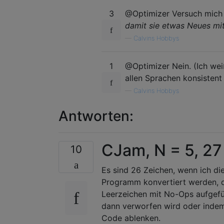
3
@Optimizer Versuch mich n
damit sie etwas Neues mit
—
Calvins Hobbys
1
@Optimizer Nein. (Ich weiß
allen Sprachen konsistent 
—
Calvins Hobbys
Antworten:
CJam, N = 5, 27
10
Es sind 26 Zeichen, wenn ich di
Programm konvertiert werden, d
Leerzeichen mit No-Ops aufgefül
dann verworfen wird oder indem
Code ablenken.