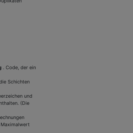
Duplikaten
g
. Code, der ein
die Schichten
eerzeichen und
thalten. (Die
erechnungen
n Maximalwert