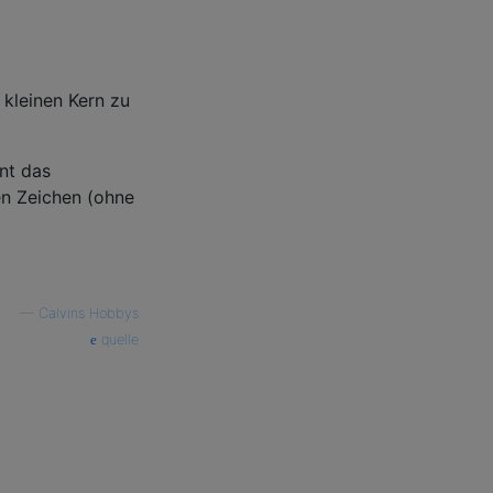
 kleinen Kern zu
nt das
en Zeichen (ohne
—
Calvins Hobbys
quelle