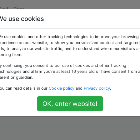
Golf
Tags
We use cookies
mierung
e use cookies and other tracking technologies to improve your browsing
xperience on our website, to show you personalized content and targeted
ds, to analyze our website traffic, and to understand where our visitors a
odes 20 bis 7e), schreibt , ein quadratisches NxN - Kern
oming from.
ren umgeben
Schichten
, die Schaffung eines (N + 8) × (N +
y continuing, you consent to our use of cookies and other tracking
 Für N = 3 sieht das Layout (durch den tatsächlichen Code
echnologies and affirm you're at least 16 years old or have consent from 
arent or guardian.
ou can read details in our
Cookie policy
and
Privacy policy
.
OK, enter website!