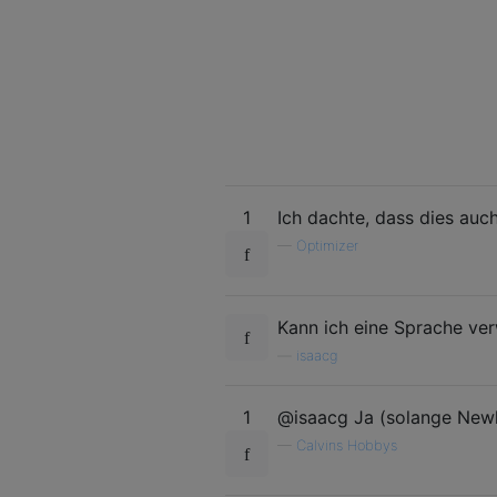
1
Ich dachte, dass dies auc
—
Optimizer
Kann ich eine Sprache ver
—
isaacg
1
@isaacg Ja (solange Newl
—
Calvins Hobbys