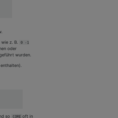
w.
wie z. B.
0 -1
chen oder
geführt wurden.
enthalten).
und so
oft in
CORE