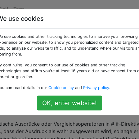
Golf
Tags
We use cookies
nen C-Präprozessor
e use cookies and other tracking technologies to improve your browsing
xperience on our website, to show you personalized content and targeted
ds, to analyze our website traffic, and to understand where our visitors a
für die C-Sprache zu erstellen, der hinsichtlich der Quellco
oming from.
und in der von Ihnen bevorzugten Sprache vorliegt . Seine
y continuing, you consent to our use of cookies and other tracking
nd seine Ausgabe ist der vorverarbeitete Quellcode.
echnologies and affirm you're at least 16 years old or have consent from 
arent or guardian.
beitet werden können: Entfernen von Kommentaren (Zeile 
ou can read details in our
Cookie policy
and
Privacy policy
.
(durch Öffnen von Dateien
in relativen Pfaden
und Ersetzen
, #define, #undef, #if, #elif, #else, #endif, #ifdef, #ifndef u
OK, enter website!
sor-Direktiven wie #pragmas oder #errors werden
metische Ausdrücke oder Vergleichsoperatoren in # if-Direkti
 dass der Ausdruck als wahr ausgewertet wird, solange er
seine Hauptverwendung liegt bei der defined () -Direktive).