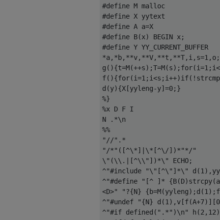
    *i = 4 * (*i + 2);

#define M malloc

    return *i;

#define X yytext

}

#define A a=X

#define B(x) BEGIN x;

int main(int argc, char ** arg
#define Y YY_CURRENT_BUFFER

{

*a,*b,**v,**V,**t,**T,i,s=1,o;

    return (baz(&argc), argc+=
g(){t=M(++s);T=M(s);for(i=1;i<
}

f(){for(i=1;i<s;i++)if(!strcmp
d(y){X[yyleng-y]=0;}

----Output file foopp2.c (with
%}

%x D F I

int main()

N .*\n

{return 0;}

%%

"//".*

----Output file foopp3.c (with
"/*"([^\*]|\*[^\/])*"*/"

\"(\\.|[^\\"])*\" ECHO;

int bar(int * i)

^"#include "\"[^\"]*\" d(1),yy
{

^"#define "[^ ]* {B(D)strcpy(a
    *i += 4 + *i;

<D>" "?{N} {b=M(yyleng);d(1);f
    return *i;

^"#undef "{N} d(1),v[f(A+7)][0
}

^"#if defined(".*")\n" h(2,12)