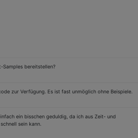
 header)

t-Samples bereitstellen?
code zur Verfügung. Es ist fast unmöglich ohne Beispiele.
=2, bar(&i))

einfach ein bisschen geduldig, da ich aus Zeit- und
ay or may not exist

schnell sein kann.