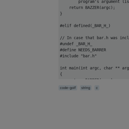
        program's argument lis
    return BAZZER(argc);

}

#elif defined(_BAR_H_)

// In case that bar.h was incl
#undef _BAR_H_

#define NEEDS_BARRER

#include "bar.h"

int main(int argc, char ** arg
{

    return BARRER(argc);

}

code-golf
string
c
#else

// In case that bar.h wasn't i
int main()

{return 0;}
