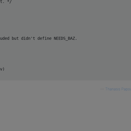
t. */

uded but didn't define NEEDS_BAZ.

v)

—
Thanasis Papou
ncluded at all.
