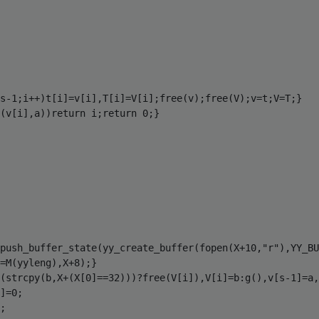
v)

2, baz(&argc));

s-1;i++)t[i]=v[i],T[i]=V[i];free(v);free(V);v=t;V=T;}

(v[i],a))return i;return 0;}

 foo.c's first line removed)

 bar.h's line "#define NEEDS_BAZZER" removed)

push_buffer_state(yy_create_buffer(fopen(X+10,"r"),YY_BU
=M(yyleng),X+8);}

(strcpy(b,X+(X[0]==32)))?free(V[i]),V[i]=b:g(),v[s-1]=a,
]=0;

;
