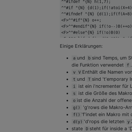
^"#ifdef "{N} h(1,7);

int main(int argc, char ** arg
^"#if "{N} {d(1);if(!atoi(X+4)
{

^"#ifndef "{N} {d(1);if(f(A+8)
    return (bar(&argc), argc*=
<F>^"#if"{N} o++;

<F>^"#endif"{N} if(!o--)B(++o)

<F>^"#else"{N} if(!o)B(0)

<F>^"#elif defined(".*")\n" if
<F>^"#elif "{N} if(!o){d(1);if
Einige Erklärungen:
<F>{N}

^"#endif"{N}

und
sind Temps, um St
a
b
^"#el"("se"|"if"){N} B(I)

die Funktion verwendet
.
f
<I>^"#endif"{N} B(0)

Enthält die Namen vo
v
V
<I>{N}

und
sind 't'emporary 
t
T
[a-zA-Z_][a-zA-Z_0-9]* printf(
ist ein i'ncrementer für
i
<<EOF>> {a=Y;yypop_buffer_stat
ist die Größe des Makr
s
%%

ist die Anzahl der offen
o
'g'rows die Makro-Ar
g()
'f'indet ein Makro mi
f()
'd'rops die letzten
d(y)
y
state
steht für inside a '
D