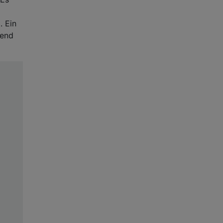
. Ein
hend