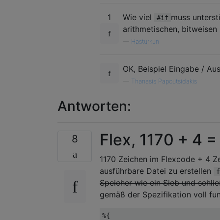
#endif // _BAR_H_

1
Wie viel
muss unterst
#if
----Input file baz.h (Included
arithmetischen, bitweisen
—
Hasturkun
#ifndef _BAZ_H_

#define _BAZ_H_

OK, Beispiel Eingabe / Au
int baz(int * i)

—
Thanasis Papoutsidakis
{

    *i = 4 * (*i + 2);

Antworten:
    return *i;

}

Flex, 1170 + 4 =
8
#define BAZZER(i) (baz(&i), i+
1170 Zeichen im Flexcode + 4 Ze
#endif // _BAZ_H_

ausführbare Datei zu erstellen
f
----Output file foopp.c (no ed
Speicher wie ein Sieb und schli
gemäß der Spezifikation voll fun
int baz(int * i)

{

%{
