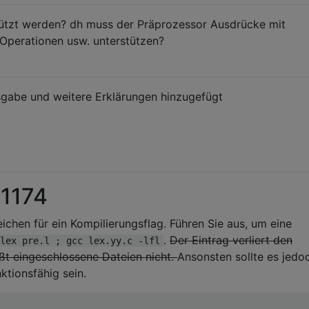
ützt werden? dh muss der Präprozessor Ausdrücke mit
 header)

 Operationen usw. unterstützen?
sgabe und weitere Erklärungen hinzugefügt
 1174
=2, baz(&i))

ichen für ein Kompilierungsflag. Führen Sie aus, um eine
.
Der Eintrag verliert den
lex pre.l ; gcc lex.yy.c -lfl
its)

eßt eingeschlossene Dateien nicht.
Ansonsten sollte es jedo
ktionsfähig sein.