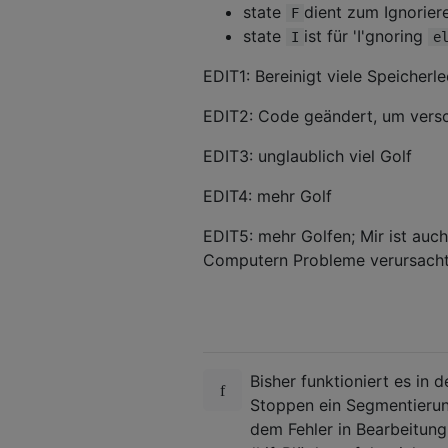
state
dient zum Ignorier
F
state
ist für 'I'gnoring
I
e
EDIT1: Bereinigt viele Speicher
EDIT2: Code geändert, um versc
EDIT3: unglaublich viel Golf
EDIT4: mehr Golf
EDIT5: mehr Golfen; Mir ist auch
Computern Probleme verursacht
Bisher funktioniert es in 
Stoppen ein Segmentieru
dem Fehler in Bearbeitun