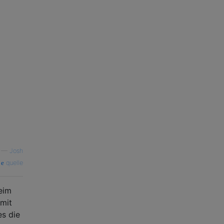
—
Josh
quelle
beim
 mit
s die