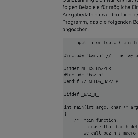
folgen Beispiele für mögliche E
Ausgabedateien wurden für eine 
Programm, das die folgenden Be
angesehen.
----Input file: foo.c (main fi
#include "bar.h" // Line may o
#ifdef NEEDS_BAZZER

#include "baz.h"

#endif // NEEDS_BAZZER

#ifdef _BAZ_H_

int main(int argc, char ** arg
{

    /*  Main function.

        In case that bar.h def
        we call baz.h's macro 