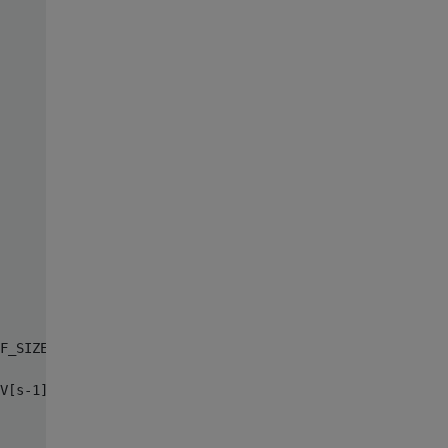
F_SIZE));

V[s-1]=b;B(0)}
