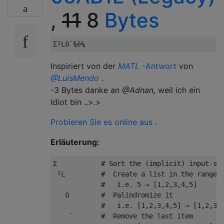
,
11
8
Bytes
Inspiriert von der
MATL
-Antwort
von
@LuisMendo
.
-3 Bytes danke an
@Adnan,
weil ich ein
Idiot bin ..>.>
Probieren Sie es online aus
.
Erläuterung:
Σ
# Sort the (implicit) input-st
²
L         
#  Create a list in the range 
#   i.e. 5 → [1,2,3,4,5]
û
#  Palindromize it
#   i.e. [1,2,3,4,5] → [1,2,3,
¨
#  Remove the last item