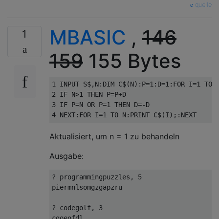
quelle
MBASIC
,
146
1
159
155 Bytes
1 INPUT S$,N:DIM C$(N):P=1:D=1:FOR I=1 TO L
2 IF N>1 THEN P=P+D

3 IF P=N OR P=1 THEN D=-D

Aktualisiert, um n = 1 zu behandeln
Ausgabe:
? programmingpuzzles, 5

piermnlsomgzgapzru

? codegolf, 3

cgoeofdl
