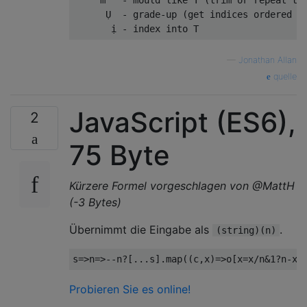
     ṁ   - mould like T (trim or repeat to 
      Ụ  - grade-up (get indices ordered by
—
Jonathan Allan
quelle
JavaScript (ES6),
2
75 Byte
Kürzere Formel vorgeschlagen von @MattH
(-3 Bytes)
Übernimmt die Eingabe als
.
(string)(n)
s
=>
n
=>--
n
?[...
s
].
map
((
c
,
x
)=>
o
[
x
=
x
/
n
&
1
?
n
-
x
%
Probieren Sie es online!