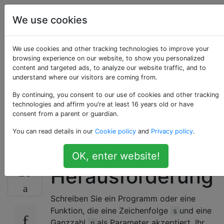
Programmierrätsel
Tags
We use cookies
Account
& Code Golf
We use cookies and other tracking technologies to improve your
Drucken Sie eine
browsing experience on our website, to show you personalized
content and targeted ads, to analyze our website traffic, and to
understand where our visitors are coming from.
gewellte
By continuing, you consent to our use of cookies and other tracking
Zeichenfolge Zeile
technologies and affirm you're at least 16 years old or have
consent from a parent or guardian.
für Zeile
You can read details in our
Cookie policy
and
Privacy policy
.
OK, enter website!
Herausforderung
23
Schreiben Sie ein Programm oder eine
Funktion, die eine Zeichenfolge
und eine
s
Ganzzahl
als Parameter akzeptiert. Ihr
n