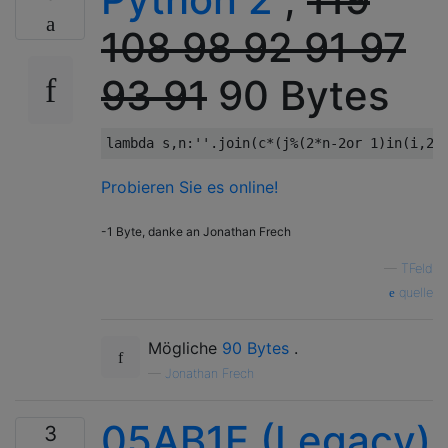
108
98
92
91
97
93
91
90 Bytes
lambda
 s
,
n
:
''
.
join
(
c
*(
j
%(
2
*
n
-
2or
1
)
in
(
i
,
2
*
Probieren Sie es online!
-1 Byte, danke an Jonathan Frech
—
TFeld
quelle
Mögliche
90 Bytes
.
—
Jonathan Frech
05AB1E (Legacy)
3