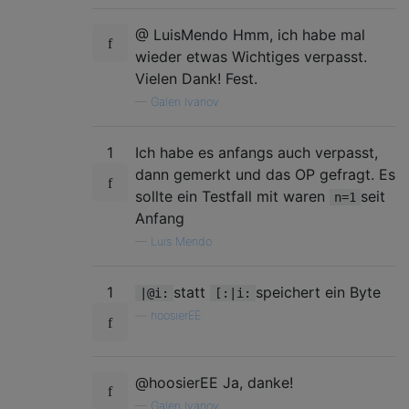
@ LuisMendo Hmm, ich habe mal
wieder etwas Wichtiges verpasst.
Vielen Dank! Fest.
—
Galen Ivanov
1
Ich habe es anfangs auch verpasst,
dann gemerkt und das OP gefragt. Es
sollte ein Testfall mit waren
seit
n=1
Anfang
—
Luis Mendo
1
statt
speichert ein Byte
|@i:
[:|i:
—
hoosierEE
@hoosierEE Ja, danke!
—
Galen Ivanov