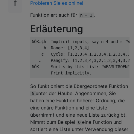
Probieren Sie es online!
Funktioniert auch für
.
n = 1
Erläuterung
δÖK…¢ḣ  Implicit inputs, say n=4 and s="WAT
     ḣ  Range: [1,2,3,4]

    ¢   Cycle: [1,2,3,4,1,2,3,4,1,2,3,4..

   …    Rangify: [1,2,3,4,3,2,1,2,3,4,3,2..
δÖK     Sort s by this list: "WEAMLTROEN"

So funktioniert die übergeordnete Funktion
unter der Haube. Angenommen, Sie
δ
haben eine Funktion höherer Ordnung, die
eine unäre Funktion und eine Liste
übernimmt und eine neue Liste zurückgibt.
Nimmt zum Beispiel
eine Funktion und
Ö
sortiert eine Liste unter Verwendung dieser