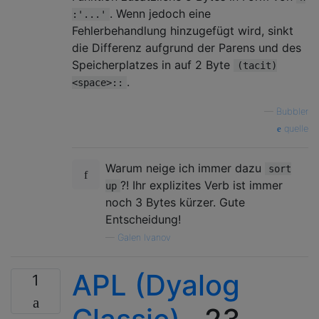
. Wenn jedoch eine
:'...'
Fehlerbehandlung hinzugefügt wird, sinkt
die Differenz aufgrund der Parens und des
Speicherplatzes in auf 2 Byte
(tacit)
.
<space>::
—
Bubbler
quelle
Warum neige ich immer dazu
sort
?! Ihr explizites Verb ist immer
up
noch 3 Bytes kürzer. Gute
Entscheidung!
—
Galen Ivanov
APL (Dyalog
1