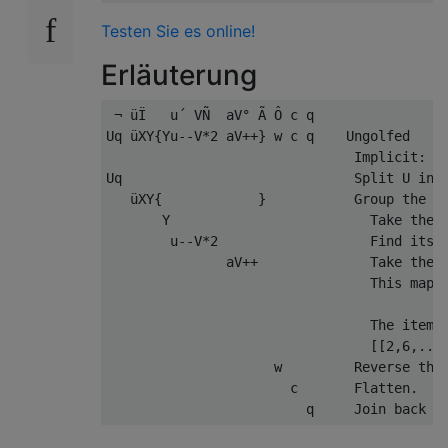
Testen Sie es online!
Erläuterung
 ¬ üÏ   u´ VÑ  aV° Ã Ô c q

Uq üXY{Yu--V*2 aV++} w c q    Ungolfed

                               Implicit: U 
Uq                             Split U into
   üXY{            }           Group the it
       Y                         Take the i
        u--V*2                   Find its v
               aV++              Take the a
                                 This maps 
                                           
                                 The items 
                                 [[2,6,...]
                     w         Reverse the 
                       c       Flatten.
