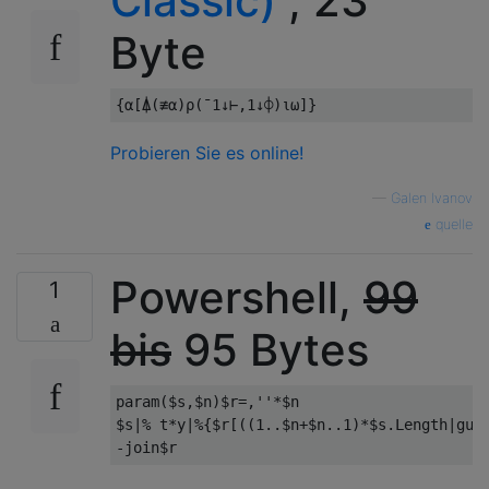
Classic)
, 23
Byte
{⍺[⍋(≢⍺)⍴(¯
1
↓⊢,
1
↓⌽)⍳⍵]}
Probieren Sie es online!
—
Galen Ivanov
quelle
Powershell,
99
1
bis
95 Bytes
param
(
$s
,
$n
)
$r
=,
''
*
$n

$s
|%
 t
*
y
|%{
$r
[((
1.
.
$n
+
$n
..
1
)*
$s
.
Length
|
gu
)
-
join$r