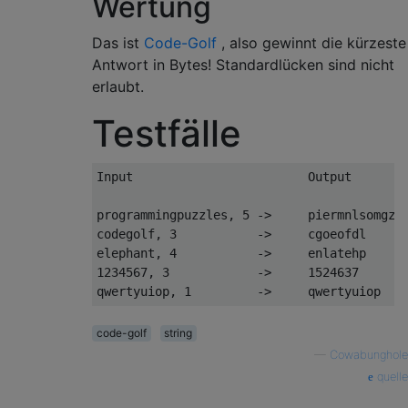
Wertung
Das ist
Code-Golf
, also gewinnt die kürzeste
Antwort in Bytes! Standardlücken sind nicht
erlaubt.
Testfälle
Input                        Output

programmingpuzzles, 5 ->     piermnlsomgzga
codegolf, 3           ->     cgoeofdl

elephant, 4           ->     enlatehp

1234567, 3            ->     1524637

code-golf
string
—
Cowabunghole
quelle