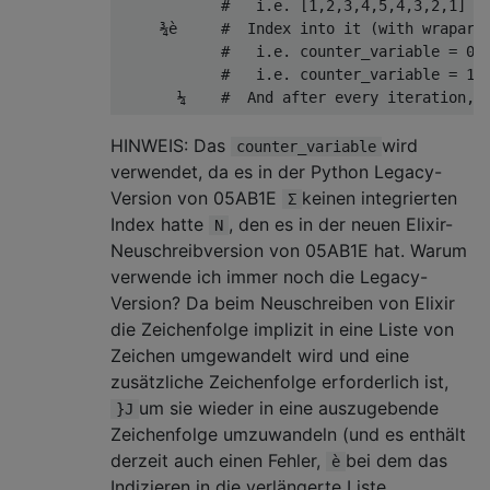
#   i.e. [1,2,3,4,5,4,3,2,1] →
¾è
#  Index into it (with wraparo
#   i.e. counter_variable = 0 
#   i.e. counter_variable = 13
¼
#  And after every iteration, 
HINWEIS: Das
wird
counter_variable
verwendet, da es in der Python Legacy-
Version von 05AB1E
keinen integrierten
Σ
Index hatte
, den es in der neuen Elixir-
N
Neuschreibversion von 05AB1E hat. Warum
verwende ich immer noch die Legacy-
Version? Da beim Neuschreiben von Elixir
die Zeichenfolge implizit in eine Liste von
Zeichen umgewandelt wird und eine
zusätzliche Zeichenfolge erforderlich ist,
um sie wieder in eine auszugebende
}J
Zeichenfolge umzuwandeln (und es enthält
derzeit auch einen Fehler,
bei dem das
è
Indizieren in die verlängerte Liste