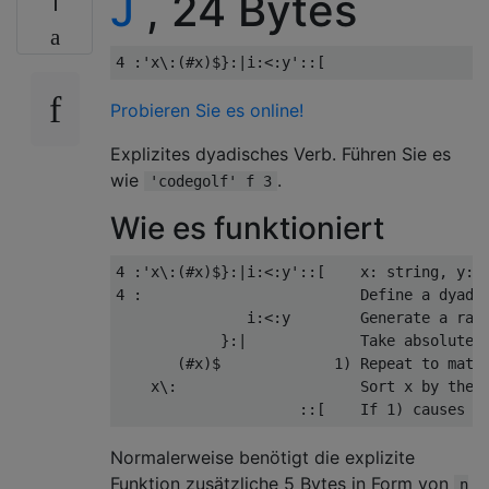
J
, 24 Bytes
1
Probieren Sie es online!
Explizites dyadisches Verb. Führen Sie es
wie
.
'codegolf' f 3
Wie es funktioniert
4 :'x\:(#x)$}:|i:<:y'::[    x: string, y: h
4 :                         Define a dyadic
               i:<:y        Generate a rang
            }:|             Take absolute v
       (#x)$             1) Repeat to match
    x\:                     Sort x by the d
Normalerweise benötigt die explizite
Funktion zusätzliche 5 Bytes in Form von
n