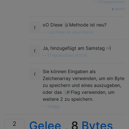
—
ETHproductions
quelle
oO Diese
Methode ist neu?
ü
—
Luis Felipe De Jesus Munoz
Ja, hinzugefügt am Samstag :-)
—
ETHproductions 16.10.18
Sie können Eingaben als
Zeichenarray verwenden, um ein Byte
zu speichern und eines auszugeben,
oder das
Flag verwenden, um
-P
weitere 2 zu speichern.
—
Shaggy
Gelee
, 8
Bytes
2