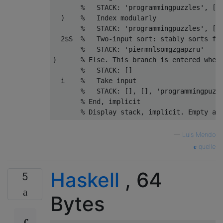
       %   STACK: 'programmingpuzzles', [1 
  )    %   Index modularly

       %   STACK: 'programmingpuzzles', [1 
  2$S  %   Two-input sort: stably sorts fir
       %   STACK: 'piermnlsomgzgapzru'

}      % Else. This branch is entered when 
       %   STACK: []

  i    %   Take input

       %   STACK: [], [], 'programmingpuzzl
       % End, implicit

—
Luis Mendo
quelle
Haskell
, 64
5
Bytes