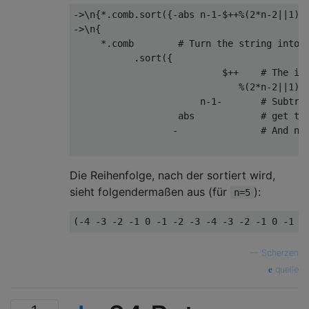
->
\n
{*.
comb
.
sort
({-
abs n
-
1
-
$
++%(
2
*
n
-
2
||
1
)}
->
\n
{
*.
comb        
# Turn the string into 
.
sort
({
}
                           $
++
# The in
%(
2
*
n
-
2
||
1
)
                       n
-
1
-
# Subtra
                   abs            
# get th
-
# And ne
Die Reihenfolge, nach der sortiert wird,
sieht folgendermaßen aus (für
):
n=5
(-
4
-
3
-
2
-
1
0
-
1
-
2
-
3
-
4
-
3
-
2
-
1
0
-
1
-
—
Scherzen
quelle