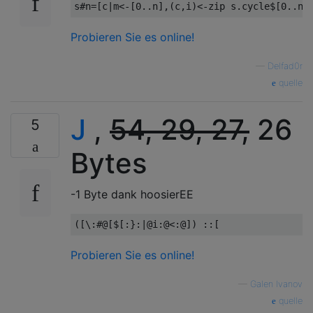
s
#
n
=[
c
|
m
<-[
0
..
n
],(
c
,
i
)<-
zip s
.
cycle
$[
0
..
n
-
Probieren Sie es online!
—
Delfad0r
quelle
J
,
54, 29, 27,
26
5
Bytes
-1 Byte dank hoosierEE
Probieren Sie es online!
—
Galen Ivanov
quelle