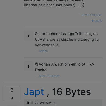
überhaupt nicht funktioniert) ..: S)
—
Kevin Cruijssen
quelle
Sie brauchen das
Teil nicht, da
¹g∍
05AB1E die zyklische Indizierung für
verwendet
.
è
—
Adnan
@Adnan Ah, ich bin ein Idiot ..>.>
Danke!
—
Kevin Cruijssen
Japt
, 16 Bytes
2