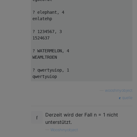
? elephant, 4

enlatehp

? 1234567, 3

1524637

? WATERMELON, 4

WEAMLTROEN

? qwertyuiop, 1

—
wooshinyobject
quelle
Derzeit wird der Fall n = 1 nicht
unterstützt.
—
Wooshinyobject