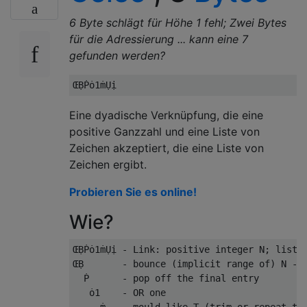
6 Byte schlägt für Höhe 1 fehl; Zwei Bytes
für die Adressierung ... kann eine 7
gefunden werden?
Eine dyadische Verknüpfung, die eine
positive Ganzzahl und eine Liste von
Zeichen akzeptiert, die eine Liste von
Zeichen ergibt.
Probieren Sie es online!
Wie?
ŒḄṖȯ1ṁỤị - Link: positive integer N; list o
ŒḄ       - bounce (implicit range of) N -> 
  Ṗ      - pop off the final entry         
   ȯ1    - OR one                          