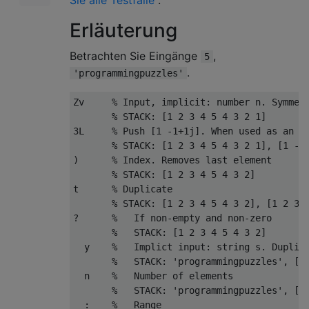
Sie alle Testfälle
.
Erläuterung
Betrachten Sie Eingänge
,
5
.
'programmingpuzzles'
Zv     % Input, implicit: number n. Symmetr
       % STACK: [1 2 3 4 5 4 3 2 1]

3L     % Push [1 -1+1j]. When used as an in
       % STACK: [1 2 3 4 5 4 3 2 1], [1 -1+
)      % Index. Removes last element

       % STACK: [1 2 3 4 5 4 3 2]

t      % Duplicate

       % STACK: [1 2 3 4 5 4 3 2], [1 2 3 4
?      %   If non-empty and non-zero

       %   STACK: [1 2 3 4 5 4 3 2]

  y    %   Implict input: string s. Duplica
       %   STACK: 'programmingpuzzles', [1 
  n    %   Number of elements

       %   STACK: 'programmingpuzzles', [1 
  :    %   Range
