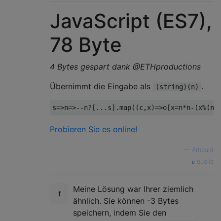
JavaScript (ES7),
78 Byte
4 Bytes gespart dank @ETHproductions
Übernimmt die Eingabe als
.
(string)(n)
s
=>
n
=>--
n
?[...
s
].
map
((
c
,
x
)=>
o
[
x
=
n
*
n
-(
x
%(
n
*
Probieren Sie es online!
—
Arnauld
quelle
Meine Lösung war Ihrer ziemlich
ähnlich. Sie können -3 Bytes
speichern, indem Sie den