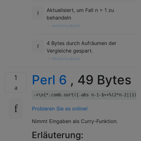
Aktualisiert, um Fall n = 1 zu
behandeln
—
wooshinyobject
4 Bytes durch Aufräumen der
Vergleiche gespart.
—
Wooshinyobject
Perl 6
, 49 Bytes
1
->
\n
{*.
comb
.
sort
({-
abs n
-
1
-
$
++%(
2
*
n
-
2
||
1
)}
Probieren Sie es online!
Nimmt Eingaben als Curry-Funktion.
Erläuterung: