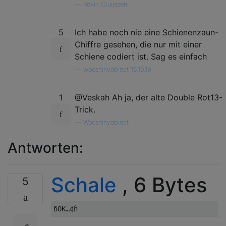
—
Kevin Cruijssen
5
Ich habe noch nie eine Schienenzaun-
Chiffre gesehen, die nur mit einer
Schiene codiert ist. Sag es einfach
—
wooshinyobject 16.10.18
1
@Veskah Ah ja, der alte Double Rot13-
Trick.
—
Wooshinyobject
Antworten:
Schale
, 6 Bytes
5