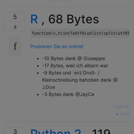
R
, 68 Bytes
5
function
(
s
,
n
)
intToUtf8
(
unlist
(
split
(
utf8To
Probieren Sie es online!
-10 Bytes dank @ Giuseppe
-17 Bytes, weil ich albern war
-9 Bytes und
Groß- /
n=1
Kleinschreibung behoben dank @
J.Doe
-3 Bytes dank @JayCe
—
digEmAll
quelle
Python 2
,
119
3