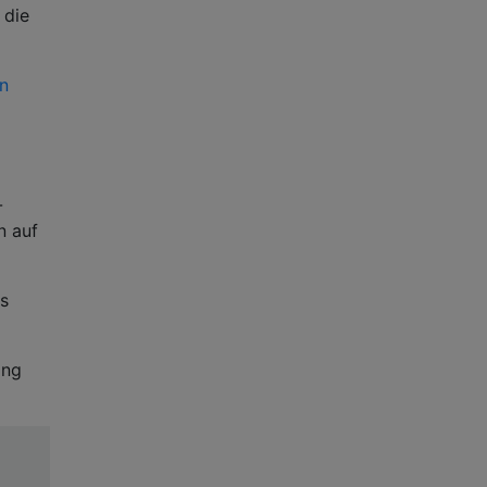
 die
en
-
n auf
s
ang