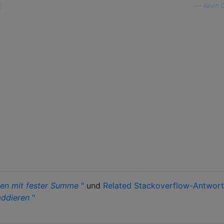
—
Kevin C
len mit fester Summe
"
und
Related Stackoverflow-Antwort 
addieren
"