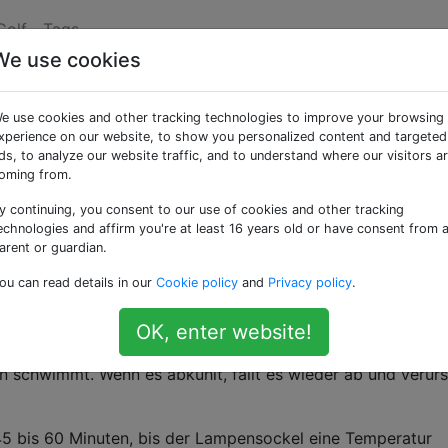
Golf
Tags
We use cookies
ampe
e use cookies and other tracking technologies to improve your browsing
xperience on our website, to show you personalized content and targeted
ds, to analyze our website traffic, and to understand where our visitors a
oming from.
y continuing, you consent to our use of cookies and other tracking
ava-Lampe ist, aber für den Fall, dass dies nicht der Fall is
echnologies and affirm you're at least 16 years old or have consent from 
arent or guardian.
ou can read details in our
Cookie policy
and
Privacy policy
.
asröhren, die Wachs in einer durchscheinenden Flüssigkeit
OK, enter website!
rmt sich beim Einschalten der Lampe, wodurch sich die Dich
 schwimmt. Wenn es abkühlt, fällt es wieder ab und verur
5 bis 60 Minuten, bis der Lampensockel eine Temperatur