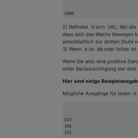
1000
2) Befindet
sich
die
n
[45, 60)
dass sich das Wachs bewegen ka
einschließlich zur dritten Stufe r
3) Wenn
ist
oder höher ist
n
60
Wenn Sie also eine positive Ga
unter Berücksichtigung der drei
Hier sind einige Beispielausga
Mögliche Ausgänge für jeden
n
523

106

371