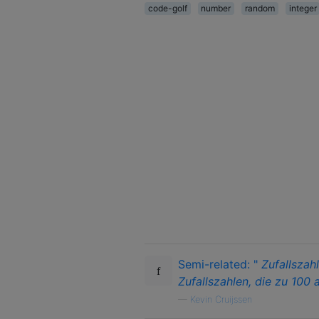
code-golf
number
random
integer
Semi-related: "
Zufallszah
Zufallszahlen, die zu 100 
—
Kevin Cruijssen