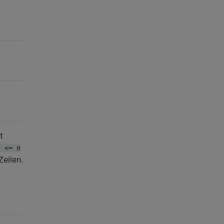
t
5 <= n
Zeilen.