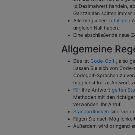
Dezimalwert handeln, abe
0
Ganzzahlen sollten immer
Alle möglichen
zufälligen
A
ungleich Null haben.
Eine abschließende neue Ze
Allgemeine Rege
Das ist
Code-Golf
, also g
Lassen Sie sich von Code-
Codegolf-Sprachen zu verö
möglichst kurze Antwort zu
Für
Ihre Antwort
gelten St
Methoden mit den richtig
verwenden. Ihr Anruf.
Standardlücken
sind verbo
Fügen Sie nach Möglichkeit
Außerdem wird dringend em