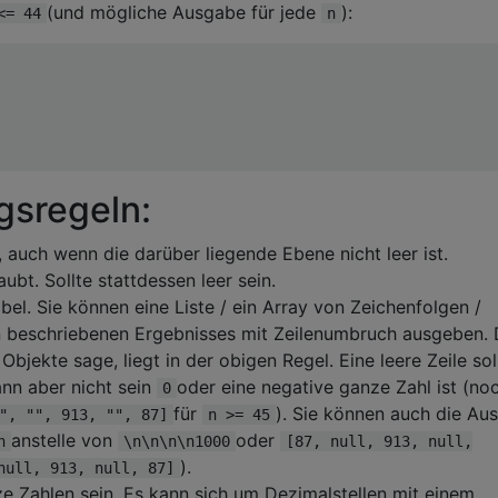
(und mögliche Ausgabe für jede
):
<= 44
n
gsregeln:
, auch wenn die darüber liegende Ebene nicht leer ist.
laubt. Sollte stattdessen leer sein.
bel. Sie können eine Liste / ein Array von Zeichenfolgen /
n beschriebenen Ergebnisses mit Zeilenumbruch ausgeben. 
Objekte sage, liegt in der obigen Regel. Eine leere Zeile sol
ann aber nicht sein
oder eine negative ganze Zahl ist (no
0
für
). Sie können auch die Au
", "", 913, "", 87]
n >= 45
anstelle von
oder
n
\n\n\n\n1000
[87, null, 913, null,
).
null, 913, null, 87]
nze Zahlen sein. Es kann sich um Dezimalstellen mit einem