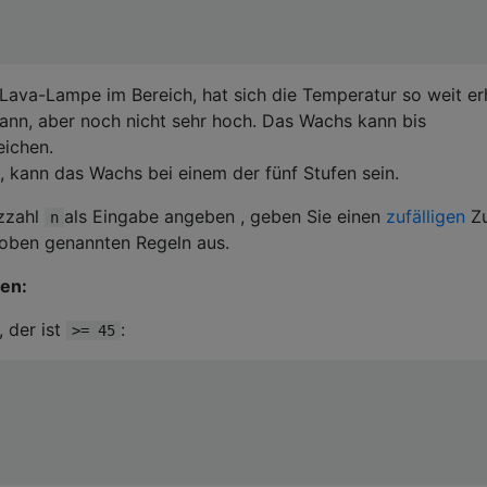
 Lava-Lampe im Bereich, hat sich die Temperatur so weit er
nn, aber noch nicht sehr hoch. Das Wachs kann bis
eichen.
 , kann das Wachs bei einem der fünf Stufen sein.
nzzahl
als Eingabe angeben , geben Sie einen
zufälligen
Zu
n
 oben genannten Regeln aus.
ben:
, der ist
:
>= 45