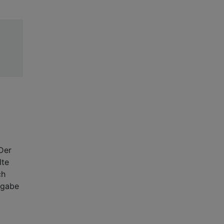
Der
lte
ch
sgabe