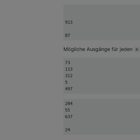
913

87
Mögliche Ausgänge für jeden
n
73

113

312

5

497
284

55

637

24