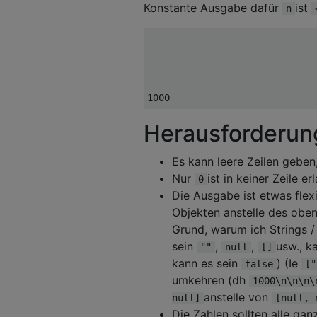
Konstante Ausgabe dafür
ist
n
1000
Herausforderun
Es kann leere Zeilen geben
Nur
ist in keiner Zeile er
0
Die Ausgabe ist etwas flexi
Objekten anstelle des obe
Grund, warum ich Strings / 
sein
,
,
usw., k
""
null
[]
kann es sein
) (Ie
false
["
umkehren (dh
1000\n\n\n\
anstelle von
null]
[null, 
Die Zahlen sollten alle ga