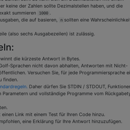
r keine der Zahlen sollte Dezimalstellen haben, und die
 exakt summieren
.
1000
usgaben, die auf basieren,
sollten eine Wahrscheinlichkei
n
ile (also sechs Ausgabezeilen) ist zulässig.
ln:
ewinnt die kürzeste Antwort in Bytes.
Golf-Sprachen nicht davon abhalten, Antworten mit Nicht-
ffentlichen. Versuchen Sie, für jede Programmiersprache e
 finden.
andardregeln.
Daher dürfen Sie STDIN / STDOUT, Funktionen
en Parametern und vollständige Programme vom Rückgabet
ten.
 einen Link mit einem Test für Ihren Code hinzu.
pfohlen, eine Erklärung für Ihre Antwort hinzuzufügen.