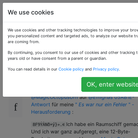
Programmierrätsel
Tags
We use cookies
Account
& Code Golf
We use cookies and other tracking technologies to improve your bro
Ich habe ein
you personalized content and targeted ads, to analyze our website tra
are coming from.
Raumschiff gemacht!
By continuing, you consent to our use of cookies and other tracking t
years old or have consent from a parent or guardian.
You can read details in our
Cookie policy
and
Privacy policy
.
Einführung:
39
OK, enter website
Inspiriert von
diesem Kommentar von
@MagicOctopusUrn
auf
@Emignas
05AB1E-
Antwort
für meine
"
Es war nur ein Fehler
"
-
Herausforderung
:
Ich habe ein Raumschiff gemac
8F9ÝÀNð×ý}».∊
Und ich war ganz aufgeregt, eine 12-Byte-