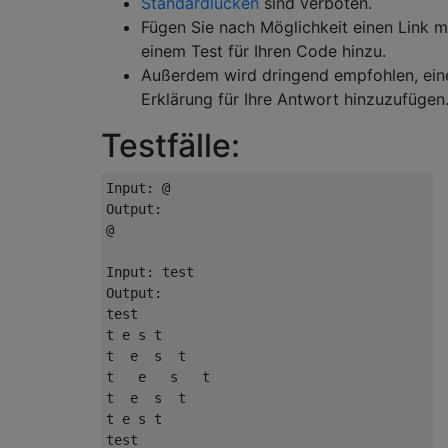
Standardlücken
sind verboten.
Fügen Sie nach Möglichkeit einen Link m
einem Test für Ihren Code hinzu.
Außerdem wird dringend empfohlen, ein
Erklärung für Ihre Antwort hinzuzufügen
Testfälle:
Input: @

Output:

@

Input: test

Output:

test

t e s t

t  e  s  t

t   e   s   t

t  e  s  t

t e s t

test
