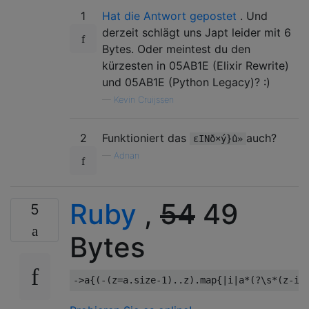
1
Hat die Antwort gepostet
. Und
derzeit schlägt uns Japt leider mit 6
Bytes. Oder meintest du den
kürzesten in 05AB1E (Elixir Rewrite)
und 05AB1E (Python Legacy)? :)
—
Kevin Cruijssen
2
Funktioniert das
auch?
εINð×ý}û»
—
Adnan
Ruby
,
54
49
5
Bytes
->
a
{(-(
z
=
a
.
size
-
1
)..
z
).
map
{|
i
|
a
*(?
\s
*(
z
-
i
.