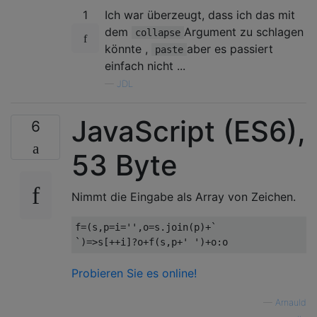
1
Ich war überzeugt, dass ich das mit
dem
Argument zu schlagen
collapse
könnte ,
aber es passiert
paste
einfach nicht ...
—
JDL
JavaScript (ES6),
6
53 Byte
Nimmt die Eingabe als Array von Zeichen.
f
=(
s
,
p
=
i
=
''
,
o
=
s
.
join
(
p
)+`
`)=>
s
[++
i
]?
o
+
f
(
s
,
p
+
' '
)+
o
:
o
Probieren Sie es online!
—
Arnauld