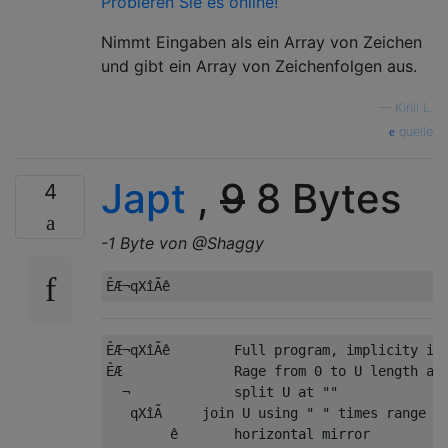
Probieren Sie es online!
Nimmt Eingaben als ein Array von Zeichen
und gibt ein Array von Zeichenfolgen aus.
—
Kirill L.
quelle
Japt
,
9
8 Bytes
4
-1 Byte von @Shaggy
ÊÆ¬qXîÃê        Full program, implicity inp
ÊÆ              Rage from 0 to U length and
  ¬             split U at ""

   qXîÃ     join U using " " times range cu