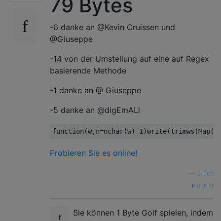
79 Bytes
-6 danke an @Kevin Cruissen und
@Giuseppe
-14 von der Umstellung auf eine auf Regex
basierende Methode
-1 danke an @ Giuseppe
-5 danke an @digEmALl
function
(
w
,
n
=
nchar
(
w
)
-1
)
write
(
trimws
(
Map
(
g
Probieren Sie es online!
—
J.Doe
quelle
Sie können 1 Byte Golf spielen, indem