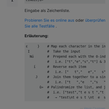
Eingabe als Zeichenliste.
Probieren Sie es online aus
oder
überprüfen
Sie alle Testfälle
.
Erläuterung:
ε
}
# Map each character in the inp
 I         
#  Take the input
  N
ú
#  Prepend each with the 0-inde
#   i.e. ["t","e","s","t"] & 3 
í
#  Reverse each item
#   i.e. ["   t","   e","   s",
     J     
#  Join them together to a sing
#   i.e. ["t   ","e   ","s   ",
û»
# Palindromize the list, and jo
#  i.e. ["test","t e s t ","t  
#   → "test\nt e s t \nt  e  s 
—
Kevin Cruijssen