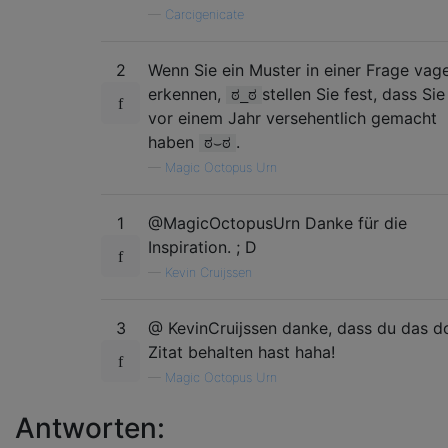
—
Carcigenicate
)}/\

) } / \

)  }  /  \

2
Wenn Sie ein Muster in einer Frage vag
)   }   /   \

erkennen,
stellen Sie fest, dass Sie
ಠ_ಠ
)  }  /  \

vor einem Jahr versehentlich gemacht
) } / \

haben
.
ಠ⌣ಠ
—
Magic Octopus Urn
1
@MagicOctopusUrn Danke für die
Inspiration. ; D
—
Kevin Cruijssen
3
@ KevinCruijssen danke, dass du das d
Zitat behalten hast haha!
—
Magic Octopus Urn
Antworten: