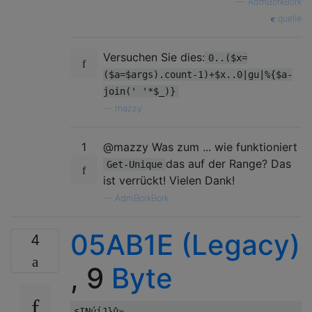
—
AdmBorkBork
quelle
Versuchen Sie dies:
0..($x=
($a=$args).count-1)+$x..0|gu|%{$a-
join(' '*$_)}
—
mazzy
1
@mazzy Was zum ... wie funktioniert
das auf der Range? Das
Get-Unique
ist verrückt! Vielen Dank!
—
AdmBorkBork
05AB1E (Legacy)
4
, 9
Byte