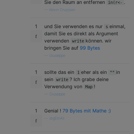
Sie den Raum an entfernen
.
in(r<-
—
Kevin Cruijssen
1
und Sie verwenden es nur
einmal,
s
damit Sie es direkt als Argument
verwenden
können. wir
write
bringen Sie auf
99 Bytes
—
Giuseppe
1
sollte das ein
eher als ein
in
1
""
sein
? Ich grabe deine
write
Verwendung von
!
Map
—
Giuseppe
1
Genial !
79 Bytes mit Mathe :)
—
digEmAll