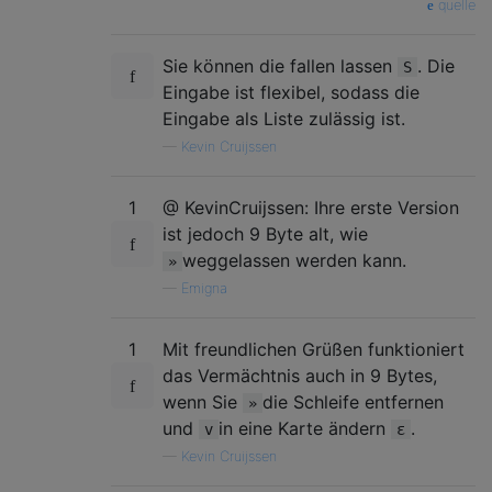
quelle
Sie können die fallen lassen
. Die
S
Eingabe ist flexibel, sodass die
Eingabe als Liste zulässig ist.
—
Kevin Cruijssen
1
@ KevinCruijssen: Ihre erste Version
ist jedoch 9 Byte alt, wie
weggelassen werden kann.
»
—
Emigna
1
Mit freundlichen Grüßen funktioniert
das Vermächtnis auch in 9 Bytes,
wenn Sie
die Schleife entfernen
»
und
in eine Karte ändern
.
v
ε
—
Kevin Cruijssen