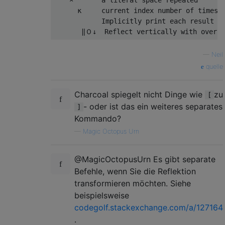
    ×       a literal space repeated 

      κ     current index number of times

            Implicitly print each result on
—
Neil
quelle
Charcoal spiegelt nicht Dinge wie
zu
[
- oder ist das ein weiteres separates
]
Kommando?
—
Magic Octopus Urn
@MagicOctopusUrn Es gibt separate
Befehle, wenn Sie die Reflektion
transformieren möchten. Siehe
beispielsweise
codegolf.stackexchange.com/a/127164
.