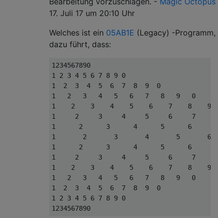
Bearbeitung vorzuschlagen. -
Magic Octopus
17. Juli 17 um 20:10 Uhr
Welches ist ein
05AB1E
(Legacy) -Programm,
dazu führt, dass:
1234567890

1 2 3 4 5 6 7 8 9 0

1  2  3  4  5  6  7  8  9  0

1   2   3   4   5   6   7   8   9   0

1    2    3    4    5    6    7    8    9  
1     2     3     4     5     6     7     8
1      2      3      4      5      6      7
1       2       3       4       5       6  
1      2      3      4      5      6      7
1     2     3     4     5     6     7     8
1    2    3    4    5    6    7    8    9  
1   2   3   4   5   6   7   8   9   0

1  2  3  4  5  6  7  8  9  0

1 2 3 4 5 6 7 8 9 0
