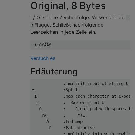
Original, 8 Bytes
I / O ist eine Zeichenfolge. Verwendet die
-
Flagge. Schließt nachfolgende
R
Leerzeichen in jede Zeile ein.
Versuch es
Erläuterung
             :Implicit input of string U

¬            :Split

 £           :Map each character at 0-based
  m          :  Map original U

   ú         :    Right pad with spaces to 
    YÄ       :     Y+1

      Ã      :End map

       ê     :Palindromise
