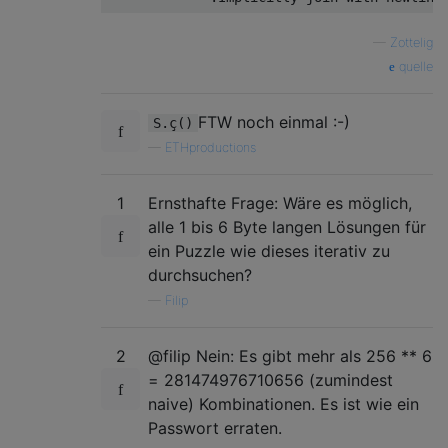
—
Zottelig
quelle
FTW noch einmal :-)
S.ç()
—
ETHproductions
1
Ernsthafte Frage: Wäre es möglich,
alle 1 bis 6 Byte langen Lösungen für
ein Puzzle wie dieses iterativ zu
durchsuchen?
—
Filip
2
@filip Nein: Es gibt mehr als 256 ** 6
= 281474976710656 (zumindest
naive) Kombinationen. Es ist wie ein
Passwort erraten.