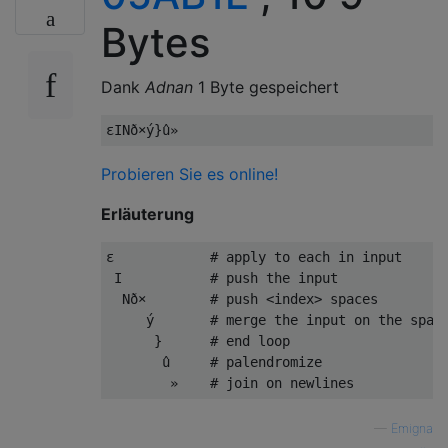
Bytes
Dank
Adnan
1 Byte gespeichert
Probieren Sie es online!
Erläuterung
ε            # apply to each in input

 I           # push the input

  Nð×        # push <index> spaces

     ý       # merge the input on the space
      }      # end loop

       û     # palendromize

—
Emigna