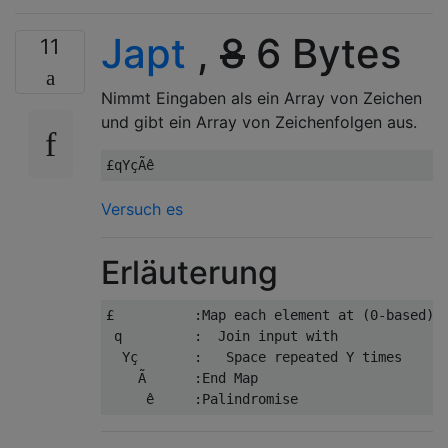
Japt
,
8
6 Bytes
11
Nimmt Eingaben als ein Array von Zeichen
und gibt ein Array von Zeichenfolgen aus.
Versuch es
Erläuterung
£          :Map each element at (0-based) i
 q         :  Join input with

  Yç       :   Space repeated Y times

    Ã      :End Map
