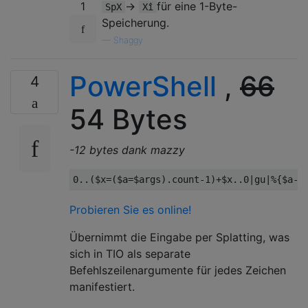
1
->
für eine 1-Byte-
SpX
Xî
Speicherung.
—
Shaggy
PowerShell
,
66
4
54 Bytes
-12 bytes dank mazzy
0.
.(
$x
=(
$a
=
$args
).
count
-
1
)+
$x
..
0
|
gu
|%{
$a
-
j
Probieren Sie es online!
Übernimmt die Eingabe per Splatting, was
sich in TIO als separate
Befehlszeilenargumente für jedes Zeichen
manifestiert.