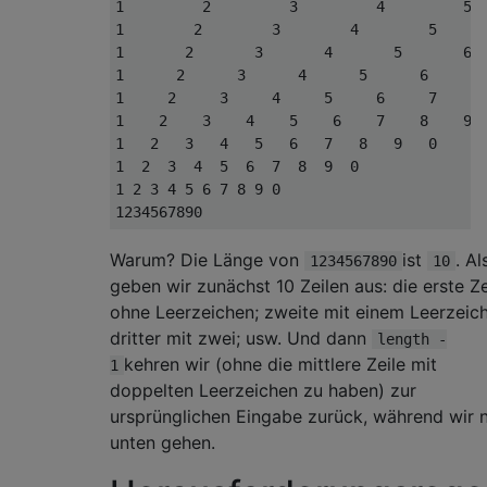
1         2         3         4         5  
1        2        3        4        5      
1       2       3       4       5       6  
1      2      3      4      5      6      7
1     2     3     4     5     6     7     8
1    2    3    4    5    6    7    8    9  
1   2   3   4   5   6   7   8   9   0

1  2  3  4  5  6  7  8  9  0

1 2 3 4 5 6 7 8 9 0

Warum? Die Länge von
ist
. Al
1234567890
10
geben wir zunächst 10 Zeilen aus: die erste Ze
ohne Leerzeichen; zweite mit einem Leerzeic
dritter mit zwei; usw. Und dann
length -
kehren wir (ohne die mittlere Zeile mit
1
doppelten Leerzeichen zu haben) zur
ursprünglichen Eingabe zurück, während wir 
unten gehen.