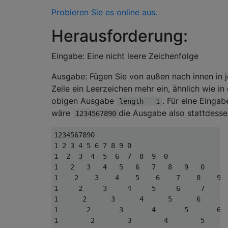
Probieren Sie es online aus.
Herausforderung:
Eingabe: Eine nicht leere Zeichenfolge
Ausgabe: Fügen Sie von außen nach innen in 
Zeile ein Leerzeichen mehr ein, ähnlich wie in
obigen Ausgabe
. Für eine Eingab
length - 1
wäre
die Ausgabe also stattdesse
1234567890
1234567890

1 2 3 4 5 6 7 8 9 0

1  2  3  4  5  6  7  8  9  0

1   2   3   4   5   6   7   8   9   0

1    2    3    4    5    6    7    8    9  
1     2     3     4     5     6     7     8
1      2      3      4      5      6      7
1       2       3       4       5       6  
1        2        3        4        5      