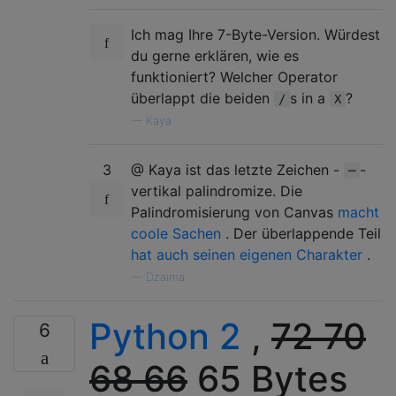
Ich mag Ihre 7-Byte-Version. Würdest
du gerne erklären, wie es
funktioniert? Welcher Operator
überlappt die beiden
s in a
?
/
X
—
Kaya
3
@ Kaya ist das letzte Zeichen -
-
─
vertikal palindromize. Die
Palindromisierung von Canvas
macht
coole Sachen
. Der überlappende Teil
hat auch seinen eigenen Charakter
.
—
Dzaima
Python 2
,
72
70
6
68
66
65 Bytes