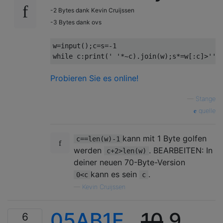
-2 Bytes dank Kevin Cruijssen
-3 Bytes dank ovs
w
=
input
();
c
=
s
=-
1
while
 c
:
print
(
' '
*~
c
).
join
(
w
);
s
*=
w
[:
c
]>
''
;
Probieren Sie es online!
—
Stange
quelle
kann mit 1 Byte golfen
c==len(w)-1
werden
. BEARBEITEN: In
c+2>len(w)
deiner neuen 70-Byte-Version
kann es sein
.
0<c
c
—
Kevin Cruijssen
05AB1E
,
10
9
6