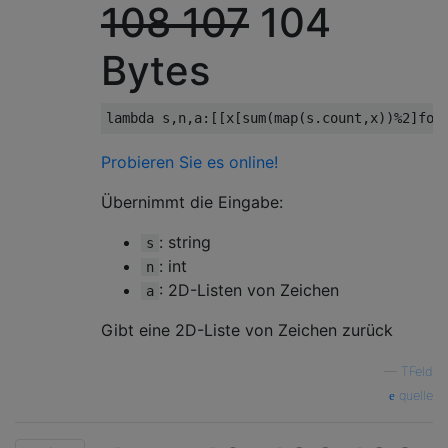
108
107
104
Bytes
lambda
 s
,
n
,
a
:[[
x
[
sum
(
map
(
s
.
count
,
x
))%
2
]
for
Probieren Sie es online!
Übernimmt die Eingabe:
: string
s
: int
n
: 2D-Listen von Zeichen
a
Gibt eine 2D-Liste von Zeichen zurück
—
TFeld
quelle