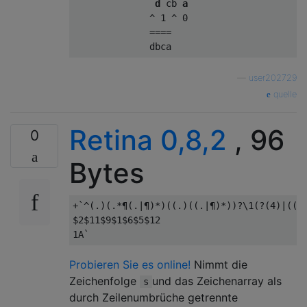
d
 cb 
a
              ^ 1 ^ 0

              ====

—
user202729
quelle
Retina 0,8,2
, 96
0
Bytes
+`^(.)(.*¶(.|¶)*)((.)((.|¶)*))?\1(?(4)|(((.
$2$11$9$1$6$5$12

Probieren Sie es online!
Nimmt die
Zeichenfolge
und das Zeichenarray als
s
durch Zeilenumbrüche getrennte