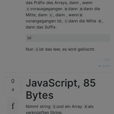
das Präfix des Arrays, dann , wenn
vorausgegangen
dann
dann die
c
m
m
Mitte, dann
, dann , wenn
c
m
vorangegangen ist,
dann die Mitte
,
c
m
dann das Suffix.
Nun
ist das leer, es wird gelöscht.
s
—
Neil
quelle
JavaScript, 85
0
Bytes
Nimmt string
und ein Array
als
S
A
verknüpften String.