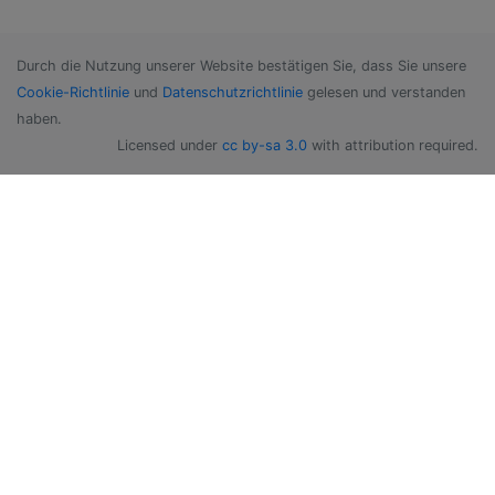
Durch die Nutzung unserer Website bestätigen Sie, dass Sie unsere
Cookie-Richtlinie
und
Datenschutzrichtlinie
gelesen und verstanden
haben.
Licensed under
cc by-sa 3.0
with attribution required.