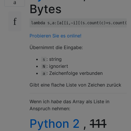
Bytes
lambda
 s
,
a
:[
a
[[
i
,~
i
][(
s
.
count
(
c
)+
s
.
count
(
a
Probieren Sie es online!
Übernimmt die Eingabe:
: string
s
: ignoriert
N
: Zeichenfolge verbunden
a
Gibt eine flache Liste von Zeichen zurück
Wenn ich
habe
das Array als Liste in
Anspruch nehmen:
Python 2
,
111