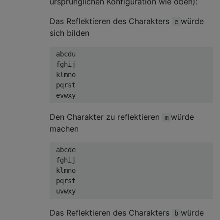
ursprünglichen Konfiguration wie oben):
Das Reflektieren des Charakters
würde
e
sich bilden
 abcdu

 fghij

 klmno

 pqrst

Den Charakter zu reflektieren
würde
m
machen
 abcde

 fghij

 klmno

 pqrst

Das Reflektieren des Charakters
würde
b