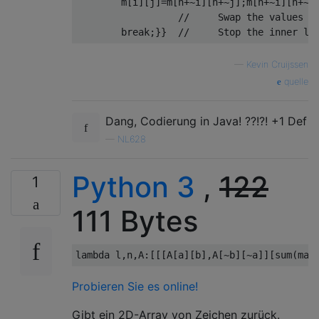
        m
[
i
][
j
]=
m
[
n
+~
i
][
n
+~
j
];
m
[
n
+~
i
][
n
+~
j
//     Swap the values i
break
;}}
//     Stop the inner lo
—
Kevin Cruijssen
quelle
Dang, Codierung in Java! ??!?! +1 Def
—
NL628
Python 3
,
122
1
111 Bytes
lambda
 l
,
n
,
A
:[[[
A
[
a
][
b
],
A
[~
b
][~
a
]][
sum
(
map
Probieren Sie es online!
Gibt ein 2D-Array von Zeichen zurück.