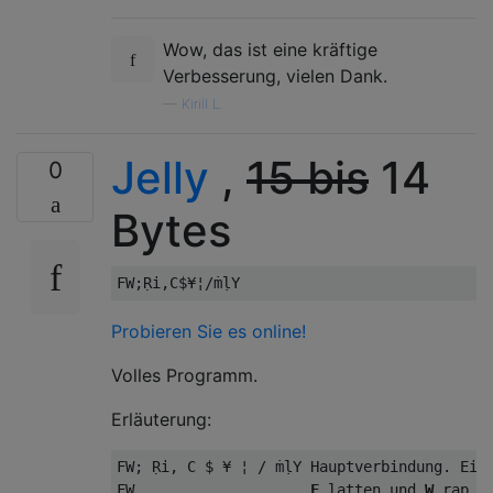
Wow, das ist eine kräftige
Verbesserung, vielen Dank.
—
Kirill L.
Jelly
,
15 bis
14
0
Bytes
Probieren Sie es online!
Volles Programm.
Erläuterung:
FW; Ṛi, C $ ¥ ¦ / ṁḷY Hauptverbindung. Eing
FW                    
F
 latten und 
W
 rap e