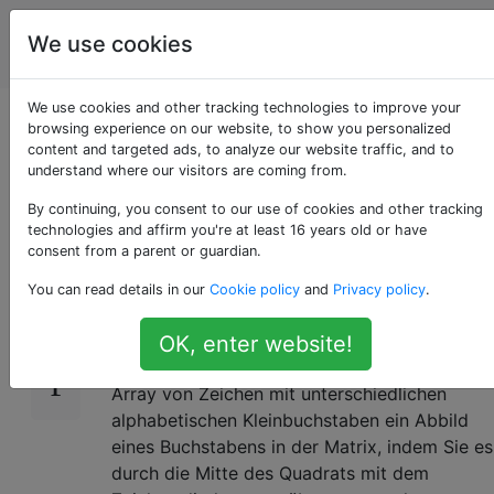
Programmierrätsel
Tags
We use cookies
Account
& Code Golf
We use cookies and other tracking technologies to improve your
Intermediate String
browsing experience on our website, to show you personalized
content and targeted ads, to analyze our website traffic, and to
understand where our visitors are coming from.
Array Reflection
By continuing, you consent to our use of cookies and other tracking
technologies and affirm you're at least 16 years old or have
consent from a parent or guardian.
Beginnen wir damit, eine
Reflektion
eines
16
You can read details in our
Cookie policy
and
Privacy policy
.
Zeichens in einem 2D-Array von Zeichen neu
zu definieren:
OK, enter website!
Definieren Sie bei einem quadratischen 2-d-
Array von Zeichen mit unterschiedlichen
alphabetischen Kleinbuchstaben ein Abbild
eines Buchstabens in der Matrix, indem Sie es
durch die Mitte des Quadrats mit dem