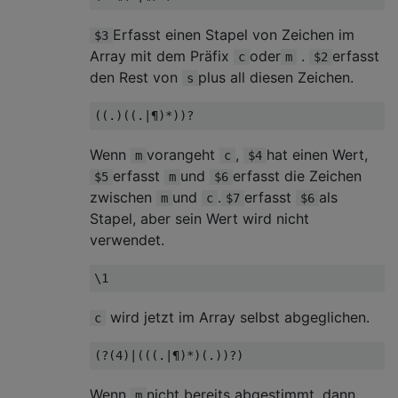
Erfasst einen Stapel von Zeichen im
$3
Array mit dem Präfix
oder
.
erfasst
c
m
$2
den Rest von
plus all diesen Zeichen.
s
Wenn
vorangeht
,
hat einen Wert,
m
c
$4
erfasst
und
erfasst die Zeichen
$5
m
$6
zwischen
und
.
erfasst
als
m
c
$7
$6
Stapel, aber sein Wert wird nicht
verwendet.
wird jetzt im Array selbst abgeglichen.
c
Wenn
nicht bereits abgestimmt, dann
m