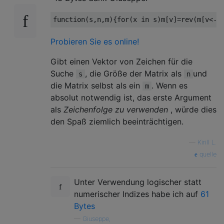
function
(
s
,
n
,
m
){
for
(
x 
in
 s
)
m
[
v
]=
rev
(
m
[
v
<-(
Probieren Sie es online!
Gibt einen Vektor von Zeichen für die
Suche
, die Größe der Matrix als
und
s
n
die Matrix selbst als ein
. Wenn es
m
absolut notwendig ist, das erste Argument
als
Zeichenfolge zu verwenden
, würde dies
den Spaß ziemlich beeinträchtigen.
—
Kirill L.
quelle
Unter Verwendung logischer statt
numerischer Indizes habe ich auf
61
Bytes
—
Giuseppe,