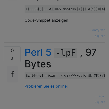
Code-Snippet anzeigen
—
darrylyeo
quelle
Perl 5
, 97
0
-lpF
Bytes
$i
=
0
|<>;
$_
=
join
''
,<>;
s
/
\W
/
/g;for$k(@F){/
$k
Probieren Sie es online!
—
Xcali
quelle