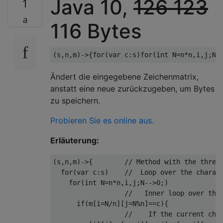
Java 10,
126
123
1
116 Bytes
(
s
,
n
,
m
)->{
for
(
var c
:
s
)
for
(
int
 N
=
n
*
n
,
i
,
j
;
N
-
Ändert die eingegebene Zeichenmatrix,
anstatt eine neue zurückzugeben, um Bytes
zu speichern.
Probieren Sie es online aus.
Erläuterung:
(
s
,
n
,
m
)->{
// Method with the three
for
(
var c
:
s
)
//  Loop over the charac
for
(
int
 N
=
n
*
n
,
i
,
j
;
N
-->
0
;)
//   Inner loop over the
if
(
m
[
i
=
N
/
n
][
j
=
N
%
n
]==
c
){
//    If the current cha