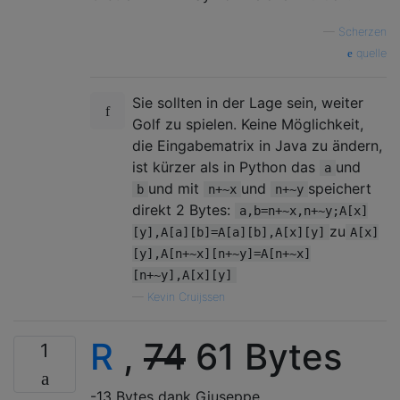
—
Scherzen
quelle
Sie sollten in der Lage sein, weiter
Golf zu spielen. Keine Möglichkeit,
die Eingabematrix in Java zu ändern,
ist kürzer als in Python das
und
a
und mit
und
speichert
b
n+~x
n+~y
direkt 2 Bytes:
a,b=n+~x,n+~y;A[x]
zu
[y],A[a][b]=A[a][b],A[x][y]
A[x]
[y],A[n+~x][n+~y]=A[n+~x]
[n+~y],A[x][y]
—
Kevin Cruijssen
R
,
74
61 Bytes
1
-13 Bytes dank Giuseppe.