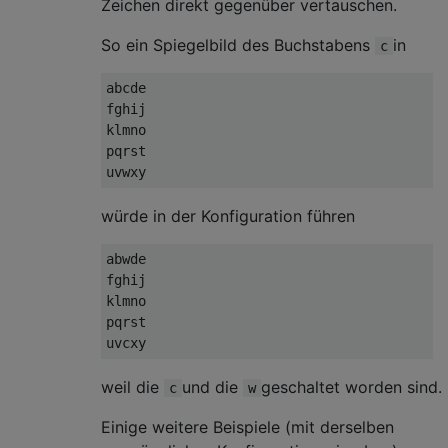
Zeichen direkt gegenüber vertauschen.
So ein Spiegelbild des Buchstabens
in
c
abcde

fghij

klmno

pqrst

würde in der Konfiguration führen
abwde

fghij

klmno

pqrst

weil die
und die
geschaltet worden sind.
c
w
Einige weitere Beispiele (mit derselben