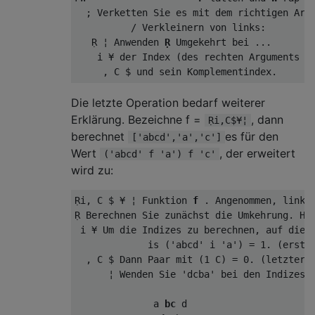
  ; Verketten Sie es mit dem richtigen Argu
          / Verkleinern von links:

   Ṛ ¦ Anwenden 
Ṛ
 Umgekehrt bei ...

    i ¥ der Index (des rechten Arguments im
Die letzte Operation bedarf weiterer
Erklärung. Bezeichne f =
, dann
Ṛi,C$¥¦
berechnet
es für den
['abcd','a','c']
Wert
, der erweitert
('abcd' f 'a') f 'c'
wird zu:
Ṛi, C $ ¥ ¦ Funktion 
f
 . Angenommen, linkes
Ṛ Berechnen Sie zunächst die Umkehrung. Hol
 i ¥ Um die Indizes zu berechnen, auf die a
             is ('abcd' i 'a') = 1. (erster
  , C $ Dann Paar mit (1 C) = 0. (letzter I
      ¦ Wenden Sie 'dcba' bei den Indizes 0
              a 
bc
 d
