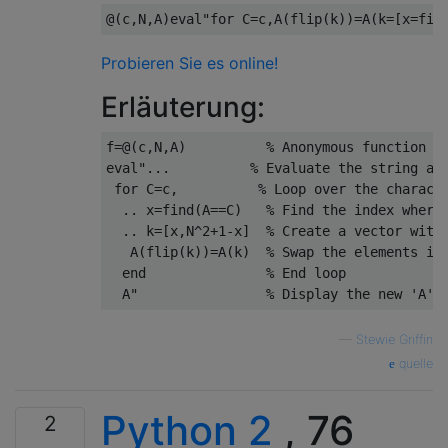
@
(
c
,
N
,
A
)
eval
"
for
C
=
c
,
A
(
flip
(
k
))
=
A
(
k
=
[
x
=
fin
Probieren Sie es online!
Erläuterung:
f
=@
(
c
,
N
,
A
)
% Anonymous function t
eval
"
...
% Evaluate the string an
for
C
=
c
,
% Loop over the charact
..
x
=
find
(
A
==
C
)
% Find the index where
..
k
=
[
x
,
N
^
2+1
-
x
]
% Create a vector with
A
(
flip
(
k
))
=
A
(
k
)
% Swap the elements in
end
% End loop
A
"                
% Display the new 'A'
—
Stewie Griffin
quelle
Python 2
, 76
2