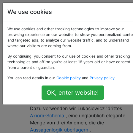
Programmierrätsel
Tags
We use cookies
Account
& Code Golf
We use cookies and other tracking technologies to improve your
(A → B) → (¬B → ¬A)
browsing experience on our website, to show you personalized conte
and targeted ads, to analyze our website traffic, and to understand
where our visitors are coming from.
By continuing, you consent to our use of cookies and other tracking
Nun, ich denke, es ist an der Zeit, eine
38
technologies and affirm you're at least 16 years old or have consent
weitere Frage zum
Golfspielen zu
stellen.
from a parent or guardian.
Dieses Mal werden wir die bekannte logische
You can read details in our
Cookie policy
and
Privacy policy
.
Wahrheit beweisen
OK, enter website!
(
A
→
B
)
→
(
¬
B
→
¬
A
)
(
A
→
B
)
→
(
¬
B
→
¬
A
)
Dazu verwenden wir Lukasiewicz 'drittes
Axiom-Schema
, eine unglaublich elegante
Menge von drei Axiomen, die die
Aussagenlogik überlagern
.