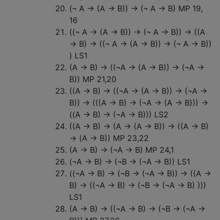
(¬ A → (A → B)) → (¬ A → B) MP 19,
16
((¬ A → (A → B)) → (¬ A → B)) → ((A
→ B) → ((¬ A → (A → B)) → (¬ A → B))
) LS1
(A → B) → ((¬A → (A → B)) → (¬A →
B)) MP 21,20
((A → B) → ((¬A → (A → B)) → (¬A →
B)) → (((A → B) → (¬A → (A → B))) →
((A → B) → (¬A → B))) LS2
((A → B) → (A → (A → B)) → ((A → B)
→ (A → B)) MP 23,22
(A → B) → (¬A → B) MP 24,1
(¬A → B) → (¬B → (¬A → B)) LS1
((¬A → B) → (¬B → (¬A → B)) → ((A →
B) → ((¬A → B) → (¬B → (¬A → B) )))
LS1
(A → B) → ((¬A → B) → (¬B → (¬A →