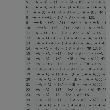
5. ((A → B) → ((¬¬A → (A → B)) → ((¬¬A → A)
6. ((A → B) → (¬¬A → (A → B))) → ((A → B) →
7. (A → B) → ((¬¬A → A) → (¬¬A → B)) MP 6,1
8. ¬A → (¬¬(B → (¬A → A)) → ¬A) LS1

9. (¬¬(B → (¬A → A)) → ¬A) → (A → ¬(B → (¬A
10. ((¬¬(B → (¬A → A)) → ¬A) → (A → ¬(B → (
11. ¬A → ((¬¬(B → (¬A → A)) → ¬A) → (A → ¬(
12. (¬A → ((¬¬(B → (¬A → A)) → ¬A) → (A → ¬
13. (¬A → (¬¬(B → (¬A → A)) → ¬A)) → (¬A → 
14. ¬A → (A → ¬(B → (¬A → A))) MP 13,8

15. (¬A → (A → ¬(B → (¬A → A)))) → ((¬A → A
16. (¬A → A) → (¬A → ¬(B → (¬A → A))) MP 15
17. (¬A → ¬(B → (¬A → A))) → ((B → (¬A → A)
18. ((¬A → ¬(B → (¬A → A))) → ((B → (¬A → A
19. (¬A → A) → ((¬A → ¬(B → (¬A → A))) → ((
20. ((¬A → A) → ((¬A → ¬(B → (¬A → A))) → (
21. ((¬A → A) → (¬A → ¬(B → (¬A → A)))) → (
22. (¬A → A) → ((B → (¬A → A)) → A) MP 21,1
23. (¬A → A) → (B → (¬A → A)) LS1

24. ((¬A → A) → ((B → (¬A → A)) → A)) → (((
25. ((¬A → A) → (B → (¬A → A))) → ((¬A → A)