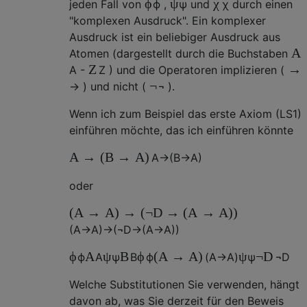
ϕ
ψ
χ
jeden Fall von
ϕ
,
ψ
und
χ
durch einen
"komplexen Ausdruck". Ein komplexer
Ausdruck ist ein beliebiger Ausdruck aus
A
Atomen (dargestellt durch die Buchstaben
Z
→
A
-
Z
) und die Operatoren implizieren (
¬
→
) und nicht (
¬
).
Wenn ich zum Beispiel das erste Axiom (LS1)
einführen möchte, das ich einführen könnte
A
→
(
B
→
A
)
A
→
(
B
→
A
)
oder
(
A
→
A
)
→
(
¬
D
→
(
A
→
A
)
)
(
A
→
A
)
→
(
¬
D
→
(
A
→
A
)
)
ϕ
A
ψ
B
ϕ
(
A
→
A
)
ψ
¬
D
ϕ
A
ψ
B
ϕ
(
A
→
A
)
ψ
¬
D
Welche Substitutionen Sie verwenden, hängt
davon ab, was Sie derzeit für den Beweis