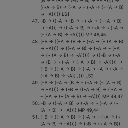
(B → ¬ (¬A → (¬A → B) → ¬¬ A)))) →
((¬A → B) → (¬A → ¬ (¬A → (¬ (A → B)
→ ¬A))))) LS1
¬B → ((¬A → (B → ¬ (¬A → (¬ (A → B)
→ ¬A))) → ((¬A → B) → (¬A → ¬ (¬A →
(¬ (A → B) → ¬A))))) MP 46,45
(¬B → ((¬A → (B → ¬ (¬A → (¬ (A → B)
→ ¬A)))) → ((¬A → B) → (¬A → ¬ (¬A
→ (¬ (A → B) → ¬A))))) → ((¬B → (¬A
→ (B → ¬ (¬A → (¬A → B) → ¬A))))) →
(¬B → ((¬A → B) → (¬A → ¬A → (¬A →
(¬A → B) → ¬A)) )))) LS2
(¬B → (¬A → (B → ¬ (¬A → (¬ (A → B)
→ ¬A)))) → (¬B → ((¬A → B) → ( ¬A →
¬ (¬A → (¬ (A → B) → ¬A)))) MP 48,47
¬B → ((¬A → B) → (¬A → ¬ (¬A → (¬
(A → B) → ¬A)))) MP 49,44
(¬B → ((¬A → B) → (¬A → ¬ (¬A → (¬
(A → B) → ¬A)))) → (¬B → (¬ A → B))