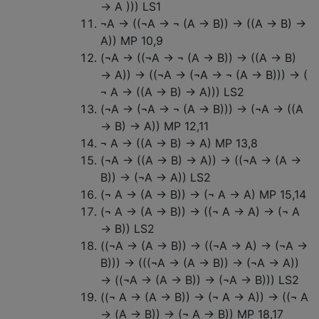
→ A ))) LS1
¬A → ((¬A → ¬ (A → B)) → ((A → B) →
A)) MP 10,9
(¬A → ((¬A → ¬ (A → B)) → ((A → B)
→ A)) → ((¬A → (¬A → ¬ (A → B))) → (
¬ A → ((A → B) → A))) LS2
(¬A → (¬A → ¬ (A → B))) → (¬A → ((A
→ B) → A)) MP 12,11
¬ A → ((A → B) → A) MP 13,8
(¬A → ((A → B) → A)) → ((¬A → (A →
B)) → (¬A → A)) LS2
(¬ A → (A → B)) → (¬ A → A) MP 15,14
(¬ A → (A → B)) → ((¬ A → A) → (¬ A
→ B)) LS2
((¬A → (A → B)) → ((¬A → A) → (¬A →
B))) → (((¬A → (A → B)) → (¬A → A))
→ ((¬A → (A → B)) → (¬A → B))) LS2
((¬ A → (A → B)) → (¬ A → A)) → ((¬ A
→ (A → B)) → (¬ A → B)) MP 18,17