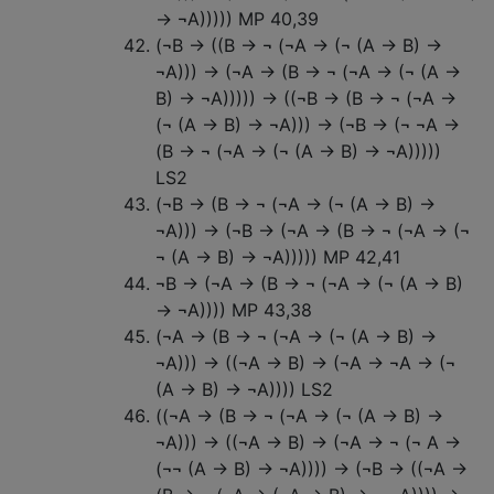
→ ¬A))))) MP 40,39
(¬B → ((B → ¬ (¬A → (¬ (A → B) →
¬A))) → (¬A → (B → ¬ (¬A → (¬ (A →
B) → ¬A))))) → ((¬B → (B → ¬ (¬A →
(¬ (A → B) → ¬A))) → (¬B → (¬ ¬A →
(B → ¬ (¬A → (¬ (A → B) → ¬A)))))
LS2
(¬B → (B → ¬ (¬A → (¬ (A → B) →
¬A))) → (¬B → (¬A → (B → ¬ (¬A → (¬
¬ (A → B) → ¬A))))) MP 42,41
¬B → (¬A → (B → ¬ (¬A → (¬ (A → B)
→ ¬A)))) MP 43,38
(¬A → (B → ¬ (¬A → (¬ (A → B) →
¬A))) → ((¬A → B) → (¬A → ¬A → (¬
(A → B) → ¬A)))) LS2
((¬A → (B → ¬ (¬A → (¬ (A → B) →
¬A))) → ((¬A → B) → (¬A → ¬ (¬ A →
(¬¬ (A → B) → ¬A)))) → (¬B → ((¬A →