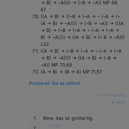
→ B) → ¬A)))) → (¬B → ¬A)) MP 68,
67
((A → B) → ((¬B → (¬A → ¬ (¬A → (¬
(A → B) → ¬A)))) → (¬B → ¬A)) → (((A
→ B) → (¬B → (¬A → ¬ (¬A → (¬A →
B) → ¬A)))) → ((A → B) → (¬ B → ¬A)))
LS2
((A → B) → (¬B → (¬A → ¬ (¬A → (¬A
→ B) → ¬A)))) → ((A → B) → (¬B →
¬A)) MP 70,69
(A → B) → (B → A) MP 71,57
Probieren Sie es online!
—
Anders Kaseorg
quelle
1
Wow, das ist großartig.
—
Zacharý