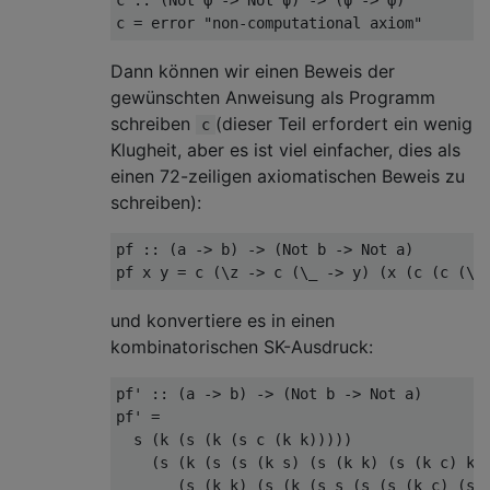
c 
::
(
Not 
φ
->
 Not 
ψ)
->
(ψ
->
φ)
c 
=
 error 
"non-computational axiom"
Dann können wir einen Beweis der
gewünschten Anweisung als Programm
schreiben
(dieser Teil erfordert ein wenig
c
Klugheit, aber es ist viel einfacher, dies als
einen 72-zeiligen axiomatischen Beweis zu
schreiben):
pf 
::
(
a 
->
 b
)
->
(
Not b 
->
 Not a
)
pf x y 
=
 c 
(\
z 
->
 c 
(\_
->
 y
)
(
x 
(
c 
(
c 
(\_
und konvertiere es in einen
kombinatorischen SK-Ausdruck:
pf' 
::
(
a 
->
 b
)
->
(
Not b 
->
 Not a
)
pf' 
=
  s 
(
k 
(
s 
(
k 
(
s c 
(
k k
)))))
(
s 
(
k 
(
s 
(
s 
(
k s
)
(
s 
(
k k
)
(
s 
(
k c
)
 k
)
(
s 
(
k k
)
(
s 
(
k 
(
s s 
(
s 
(
s 
(
k c
)
(
s 