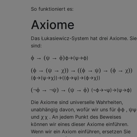
So funktioniert es:
Axiome
Das Łukasiewicz-System hat drei Axiome. Sie
sind:
ϕ
→
(
ψ
→
ϕ
)
ϕ
→
(
ψ
→
ϕ
)
(
ϕ
→
(
ψ
→
χ
)
)
→
(
(
ϕ
→
ψ
)
→
(
ϕ
→
χ
)
)
(
ϕ
→
(
ψ
→
χ
)
)
→
(
(
ϕ
→
ψ
)
→
(
ϕ
→
χ
)
)
(
¬
ϕ
→
¬
ψ
)
→
(
ψ
→
ϕ
)
(
¬
ϕ
→
¬
ψ
)
→
(
ψ
→
ϕ
)
Die Axiome sind universelle Wahrheiten,
ϕ
ψ
unabhängig davon, wofür wir uns für
ϕ
,
ψ
χ
und
χ
. An jedem Punkt des Beweises
können wir eines dieser Axiome einführen.
Wenn wir ein Axiom einführen, ersetzen Sie