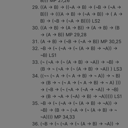
B))) MP 27,26
((A → B) → ((¬A → B) → (¬B → (¬A →
B))) → (((A → B) → (¬A → B)) → ( A →
B) → (¬B → (¬A → B)))) LS2
((A → B) → (A → B)) → (A → B) → (B
→ (A → B)) MP 29,28
(A → B) → (¬B → (¬A → B)) MP 30,25
¬B → (¬ (¬A → (¬ (A → B) → ¬A)) →
¬B) LS1
(¬ (¬A → (¬ (A → B) → ¬A)) → ¬B) →
(B → ¬ (¬A → (¬ (A → B) → ¬A)) ) LS3
((¬¬ (¬ A → (¬ A → B) → ¬ A)) → ¬ B)
→ (B → ¬ (¬ A → (¬ A → B) → ¬ A) )))
→ (¬B → (¬ (¬A → (¬A → ¬A)) → ¬B)
→ (B → ¬A → (¬A) → B) → ¬A))))) LS1
¬B → (¬ (¬A → (¬ (A → B) → ¬A)) →
¬B) → (B → ¬ (¬A → (¬ (A → B) → ¬
¬A)))) MP 34,33
(¬B → (¬ (¬A → (¬ (A → B) → ¬A)) →