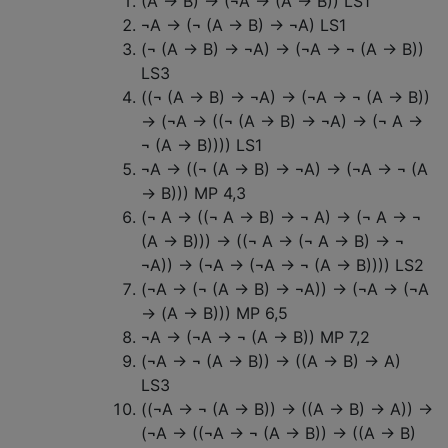
(A → B) → (¬A → (A → B)) LS1
¬A → (¬ (A → B) → ¬A) LS1
(¬ (A → B) → ¬A) → (¬A → ¬ (A → B))
LS3
((¬ (A → B) → ¬A) → (¬A → ¬ (A → B))
→ (¬A → ((¬ (A → B) → ¬A) → (¬ A →
¬ (A → B)))) LS1
¬A → ((¬ (A → B) → ¬A) → (¬A → ¬ (A
→ B))) MP 4,3
(¬ A → ((¬ A → B) → ¬ A) → (¬ A → ¬
(A → B))) → ((¬ A → (¬ A → B) → ¬
¬A)) → (¬A → (¬A → ¬ (A → B)))) LS2
(¬A → (¬ (A → B) → ¬A)) → (¬A → (¬A
→ (A → B))) MP 6,5
¬A → (¬A → ¬ (A → B)) MP 7,2
(¬A → ¬ (A → B)) → ((A → B) → A)
LS3
((¬A → ¬ (A → B)) → ((A → B) → A)) →
(¬A → ((¬A → ¬ (A → B)) → ((A → B)