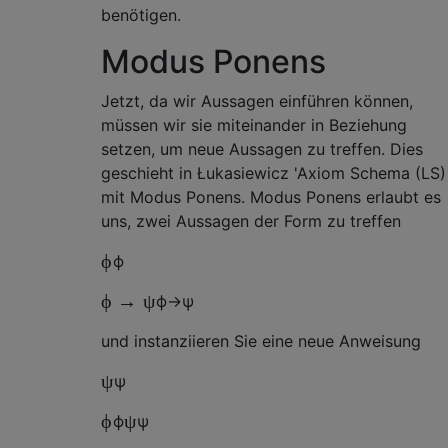
benötigen.
Modus Ponens
Jetzt, da wir Aussagen einführen können,
müssen wir sie miteinander in Beziehung
setzen, um neue Aussagen zu treffen. Dies
geschieht in Łukasiewicz 'Axiom Schema (LS)
mit Modus Ponens. Modus Ponens erlaubt es
uns, zwei Aussagen der Form zu treffen
ϕ
ϕ
ϕ
→
ψ
ϕ
→
ψ
und instanziieren Sie eine neue Anweisung
ψ
ψ
ϕ
ψ
ϕ
ψ