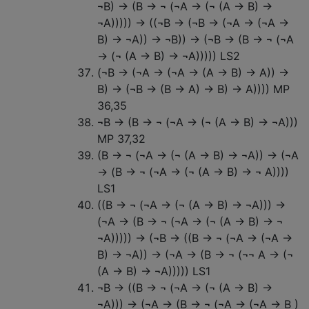
¬B) → (B → ¬ (¬A → (¬ (A → B) →
¬A))))) → ((¬B → (¬B → (¬A → (¬A →
B) → ¬A)) → ¬B)) → (¬B → (B → ¬ (¬A
→ (¬ (A → B) → ¬A))))) LS2
(¬B → (¬A → (¬A → (A → B) → A)) →
B) → (¬B → (B → A) → B) → A)))) MP
36,35
¬B → (B → ¬ (¬A → (¬ (A → B) → ¬A)))
MP 37,32
(B → ¬ (¬A → (¬ (A → B) → ¬A)) → (¬A
→ (B → ¬ (¬A → (¬ (A → B) → ¬ A))))
LS1
((B → ¬ (¬A → (¬ (A → B) → ¬A))) →
(¬A → (B → ¬ (¬A → (¬ (A → B) → ¬
¬A))))) → (¬B → ((B → ¬ (¬A → (¬A →
B) → ¬A)) → (¬A → (B → ¬ (¬¬ A → (¬
(A → B) → ¬A))))) LS1
¬B → ((B → ¬ (¬A → (¬ (A → B) →
¬A))) → (¬A → (B → ¬ (¬A → (¬A → B )