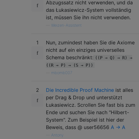
Abzugssatz nicht verwenden, und da
das Łukasiewicz-System vollständig
ist, müssen Sie ihn nicht verwenden.
—
Weizen-Assistent
1
Nun, zumindest haben Sie die Axiome
nicht auf ein einziges universelles
Schema beschränkt:
((P → Q) → R) →
((R → P) → (S → P))
—
mbomb007
2
Die Incredible Proof Machine
ist alles
per Drag & Drop und unterstützt
Łukasiewicz. Scrollen Sie fast bis zum
Ende und suchen Sie nach "Hilbert-
System". Zum Beispiel ist hier der
Beweis, dass @ user56656
A → A
—
Antony