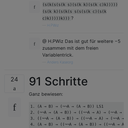
(s(k(s(s(k s)(s(k k)(s(k c)k)))))
(s(k k)(s(k(s s(s(s(k c)(s(k
?
c)k)))))k)))
—
H.PWiz
@ H.PWiz Das ist gut für weitere −5
zusammen mit dem freien
Variablentrick.
—
Anders Kaseorg
91 Schritte
24
Ganz bewiesen:
1. (A → B) → (¬¬A → (A → B)) LS1

2. (¬¬A → (A → B)) → ((¬¬A → A) → (¬¬A → B)
3. ((¬¬A → (A → B)) → ((¬¬A → A) → (¬¬A → B
4. (A → B) → ((¬¬A → (A → B)) → ((¬¬A → A) 