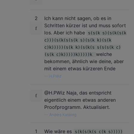
2
Ich kann nicht sagen, ob es in
Schritten kürzer ist und muss sofort
los. Aber ich habe
s(s(k s)(s(k(s(k
c)))(s(k(s(s(k s)(s(k k)(s(k
c)k)))))(s(k k)(s(k(s s(s(s(k c)
welche
(s(k c)k)))))k)))))k
bekommen, ähnlich wie deine, aber
mit einem etwas kürzeren Ende
—
H.PWiz
@H.PWiz Naja, das entspricht
eigentlich einem etwas anderen
Proofprogramm. Aktualisiert.
—
Anders Kaseorg
1
Wie wäre es
s(k(s(k(s c(k s)))))