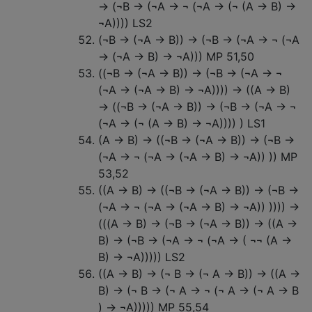
→ (¬B → (¬A → ¬ (¬A → (¬ (A → B) →
¬A)))) LS2
(¬B → (¬A → B)) → (¬B → (¬A → ¬ (¬A
→ (¬A → B) → ¬A))) MP 51,50
((¬B → (¬A → B)) → (¬B → (¬A → ¬
(¬A → (¬A → B) → ¬A)))) → ((A → B)
→ ((¬B → (¬A → B)) → (¬B → (¬A → ¬
(¬A → (¬ (A → B) → ¬A)))) ) LS1
(A → B) → ((¬B → (¬A → B)) → (¬B →
(¬A → ¬ (¬A → (¬A → B) → ¬A)) )) MP
53,52
((A → B) → ((¬B → (¬A → B)) → (¬B →
(¬A → ¬ (¬A → (¬A → B) → ¬A)) )))) →
(((A → B) → (¬B → (¬A → B)) → ((A →
B) → (¬B → (¬A → ¬ (¬A → ( ¬¬ (A →
B) → ¬A))))) LS2
((A → B) → (¬ B → (¬ A → B)) → ((A →
B) → (¬ B → (¬ A → ¬ (¬ A → (¬ A → B
) → ¬A))))) MP 55,54