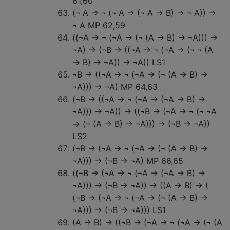
61,60
(¬ A → ¬ (¬ A → (¬ A → B) → ¬ A)) →
¬ A MP 62,59
((¬A → ¬ (¬A → (¬ (A → B) → ¬A))) →
¬A) → (¬B → ((¬A → ¬ (¬A → (¬ ¬ (A
→ B) → ¬A)) → ¬A)) LS1
¬B → ((¬A → ¬ (¬A → (¬ (A → B) →
¬A))) → ¬A) MP 64,63
(¬B → ((¬A → ¬ (¬A → (¬A → B) →
¬A))) → ¬A)) → ((¬B → (¬A → ¬ (¬ ¬A
→ (¬ (A → B) → ¬A))) → (¬B → ¬A))
LS2
(¬B → (¬A → ¬ (¬A → (¬ (A → B) →
¬A))) → (¬B → ¬A) MP 66,65
((¬B → (¬A → ¬ (¬A → (¬A → B) →
¬A))) → (¬B → ¬A)) → ((A → B) → (
(¬B → (¬A → ¬ (¬A → (¬ (A → B) →
¬A))) → (¬B → ¬A))) LS1
(A → B) → ((¬B → (¬A → ¬ (¬A → (¬ (A