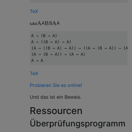
TeX
ω
A
B
A
ω
A
B
A
A → (B → A)                                
A → ((B → A) → A)                          
(A → ((B → A) → A)) → ((A → (B → A)) → (A →
(A → (B → A)) → (A → A)                    
TeX
Probieren Sie es online!
Und das ist ein Beweis.
Ressourcen
Überprüfungsprogramm