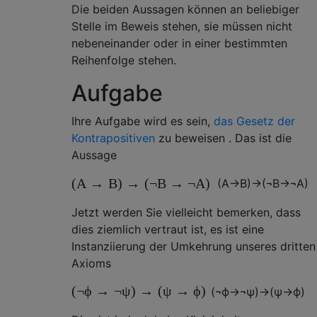
Die beiden Aussagen können an beliebiger
Stelle im Beweis stehen, sie müssen nicht
nebeneinander oder in einer bestimmten
Reihenfolge stehen.
Aufgabe
Ihre Aufgabe wird es sein,
das Gesetz der
Kontrapositiven
zu beweisen . Das ist die
Aussage
(
A
→
B
)
→
(
¬
B
→
¬
A
)
(
A
→
B
)
→
(
¬
B
→
¬
A
)
Jetzt werden Sie vielleicht bemerken, dass
dies ziemlich vertraut ist, es ist eine
Instanziierung der Umkehrung unseres dritten
Axioms
(
¬
ϕ
→
¬
ψ
)
→
(
ψ
→
ϕ
)
(
¬
ϕ
→
¬
ψ
)
→
(
ψ
→
ϕ
)