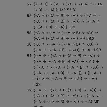
(A → B) → (¬B → (¬A → ¬ (¬A → (¬ (A
→ B) → ¬A)))) MP 56,31
(¬A → (¬ (A → B) → ¬A)) → ((¬A → ¬
(¬A → (¬ (A → B) → ¬A))) → (¬ ¬A →
(¬ (A → B) → ¬A))) LS1
(¬A → ¬ (¬A → (¬ (A → B) → ¬A)) →
(¬A → (¬ (A → B) → ¬A)) MP 58,2
(¬A → ¬ (¬A → (¬ (A → B) → ¬A)) →
((¬A → (¬ (A → B) → ¬A)) → ¬A ) LS3
((¬A → ¬ (¬A → (¬ (A → B) → ¬A)) →
((¬A → (¬ (A → B) → ¬A)) → ¬ A)) →
(((¬ A → ¬ (¬ A → (¬ A → B) → ¬ A)) →
(¬ A → (¬ A → B) → ¬ A ))) → ((¬ A →
¬ (¬ A → (¬ A → B) → ¬ A)) → ¬ A))
LS2
((¬A → ¬ (¬A → (¬ (A → B) → ¬A))) →
(¬A → (¬ (A → B) → ¬A)) → ( (¬ A → ¬
(¬ A → (¬ A → B) → ¬ A)) → ¬ A) MP