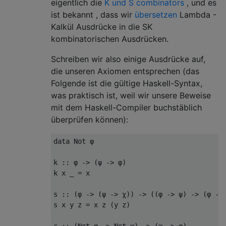
eigentlich die
K und S combinators
, und es
ist bekannt , dass wir
übersetzen
Lambda -
Kalkül Ausdrücke in die SK
kombinatorischen Ausdrücken.
Schreiben wir also einige Ausdrücke auf,
die unseren Axiomen entsprechen (das
Folgende ist die gültige Haskell-Syntax,
was praktisch ist, weil wir unsere Beweise
mit dem Haskell-Compiler buchstäblich
überprüfen können):
data
 Not 
φ
k 
::
φ
->
(ψ
->
φ)
k x 
_
=
 x

s 
::
(φ
->
(ψ
->
χ))
->
((φ
->
ψ)
->
(φ
->
s x y z 
=
 x z 
(
y z
)