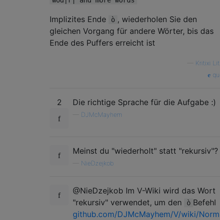
wod|r| and more words
Implizites Ende
, wiederholen Sie den
ò
gleichen Vorgang für andere Wörter, bis das
Ende des Puffers erreicht ist
—
Kritixi Li
que
2
Die richtige Sprache für die Aufgabe :)
—
DJMcMayhem
Meinst du "wiederholt" statt "rekursiv"?
—
NieDzejkob
@NieDzejkob Im V-Wiki wird das Wort
"rekursiv" verwendet, um den
Befehl
ò
github.com/DJMcMayhem/V/wiki/Norm