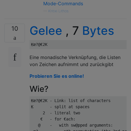
Mode-Commands
—
Kritixi Lithos
Gelee
, 7
Bytes
10
Eine monadische Verknüpfung, die Listen
von Zeichen aufnimmt und zurückgibt
Probieren Sie es online!
Wie?
Ḳœ?@€2K - Link: list of characters

Ḳ       - split at spaces

     2  - literal two

    €   - for €ach:

   @    -   with sw@pped arguments:
