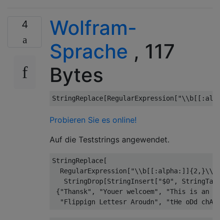
Wolfram-
4
Sprache
, 117
Bytes
Probieren Sie es online!
Auf die Teststrings angewendet.
StringReplace[

  RegularExpression["\\b[[:alpha:]]{2,}\\b"
   StringDrop[StringInsert["$0", StringTake
 {"Thansk", "Youer welcoem", "This is an ap