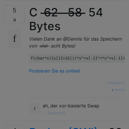
C
62
58
54
5
Bytes
Vielen Dank an @Dennis für das Speichern
von
vier
acht Bytes!
Probieren Sie es online!
—
Steadybox
quelle
ah, der xor-basierte Swap
—
Snowbody