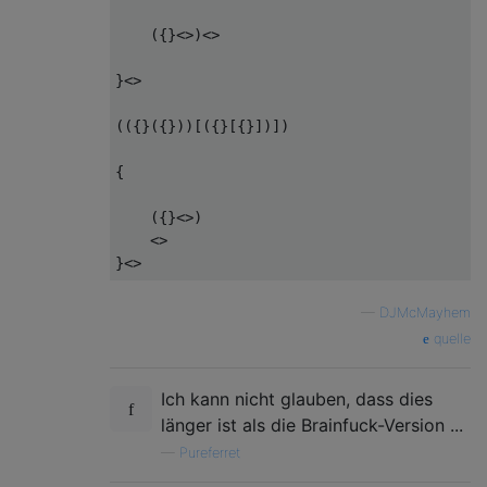
    ({}<>)<>

}<>

(({}({}))[({}[{}])])

{

    ({}<>)

    <>

—
DJMcMayhem
quelle
Ich kann nicht glauben, dass dies
länger ist als die Brainfuck-Version ...
—
Pureferret