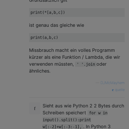
Grundsätzlich gilt
print
(*[
a
,
b
,
c
])
ist genau das gleiche wie
print
(
a
,
b
,
c
)
Missbrauch macht ein volles Programm
kürzer als eine Funktion / Lambda, die wir
verwenden müssten,
oder
' '.join
ähnliches.
—
DJMcMayhem
quelle
Sieht aus wie Python 2 2 Bytes durch
Schreiben speichert
for w in
input().split():print
. In Python 3
w[:-2]+w[:-3:-1],