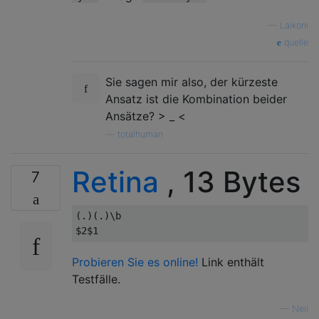
—
Laikoni
quelle
Sie sagen mir also, der kürzeste
Ansatz ist die Kombination beider
Ansätze? > _ <
—
totalhuman
Retina
, 13 Bytes
7
(.)(.)\b

Probieren Sie es online!
Link enthält
Testfälle.
—
Neil