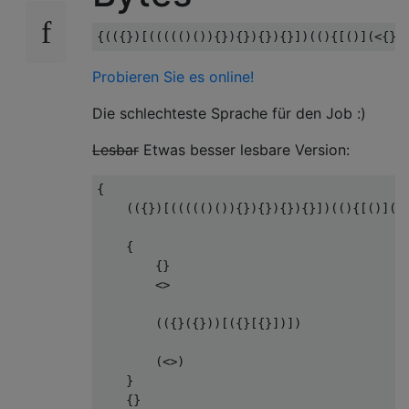
Probieren Sie es online!
Die schlechteste Sprache für den Job :)
Lesbar
Etwas besser lesbare Version:
{

    (({})[((((()()){}){}){}){}])((){[()](<{
    {

        {}

        <>

        (({}({}))[({}[{}])])

        (<>)

    }

    {}
