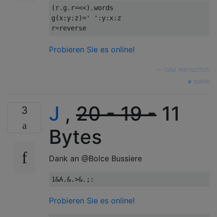
(
r
.
g
.
r
=<<).
words

g
(
x
:
y
:
z
)=
' '
:
y
:
x
:
z

r
=
reverse
Probieren Sie es online!
—
total menschlich
quelle
J
,
20 - 19 -
11
3
Bytes
Dank an @Bolce Bussiere
Probieren Sie es online!