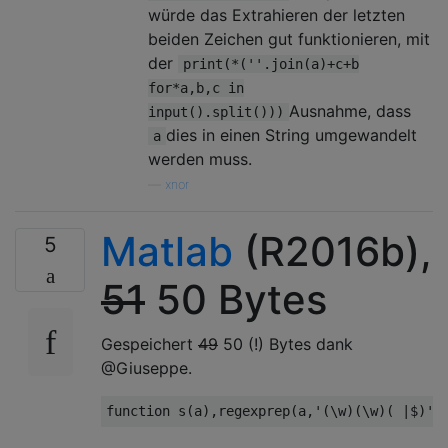
würde das Extrahieren der letzten
beiden Zeichen gut funktionieren, mit
der
print(*(''.join(a)+c+b
for*a,b,c in
Ausnahme, dass
input().split()))
dies in einen String umgewandelt
a
werden muss.
—
xnor
Matlab
(R2016b),
5
51
50 Bytes
Gespeichert
49
50 (!) Bytes dank
@Giuseppe.