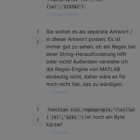
.
(\w)','$1$3$2')
—
Thiago Oleinik
1
Sie sollten es als separate Antwort /
in dieser Antwort posten; Es ist
immer gut zu sehen, ob ein Regex bei
einer String-Herausforderung hilft
oder nicht! Außerdem verstehe ich
die Regex-Engine von MATLAB
eindeutig nicht, daher wäre es für
mich nicht fair, das zu würdigen.
—
Giuseppe
1
function s(a),regexprep(a,'(\w)(\w)
ist noch ein Byte
( |$)','$2$1 ')
kürzer!
—
Giuseppe