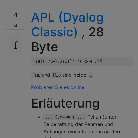
APL (Dyalog
4
Classic)
, 28
Byte
und
sind beide
,
⎕ML
⎕IO
1
Probieren Sie es online!
Erläuterung
Teilen (unter
... (,⊂⍨⊣=,) ...
Beibehaltung der Rahmen und
Anhängen eines Rahmens an den