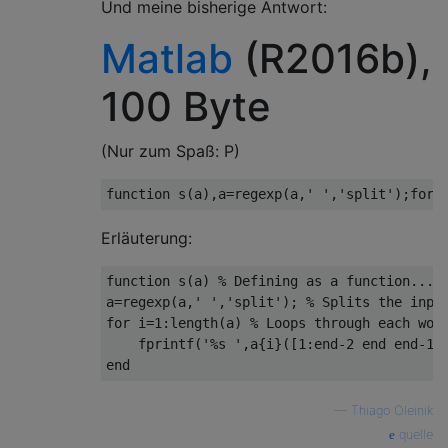
Und meine bisherige Antwort:
Matlab
(R2016b),
100 Byte
(Nur zum Spaß: P)
Erläuterung:
function s(a) % Defining as a function...

a=regexp(a,' ','split'); % Splits the input
for i=1:length(a) % Loops through each word
    fprintf('%s ',a{i}([1:end-2 end end-1])
—
Thiago Oleinik
quelle