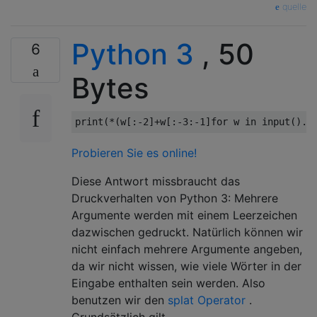
quelle
Python 3
, 50
6
Bytes
print
(*(
w
[:-
2
]+
w
[:-
3
:-
1
]
for
 w 
in
 input
().
s
Probieren Sie es online!
Diese Antwort missbraucht das
Druckverhalten von Python 3: Mehrere
Argumente werden mit einem Leerzeichen
dazwischen gedruckt. Natürlich können wir
nicht einfach mehrere Argumente angeben,
da wir nicht wissen, wie viele Wörter in der
Eingabe enthalten sein werden. Also
benutzen wir den
splat Operator
.