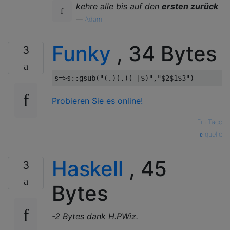
kehre alle bis auf den
ersten zurück
—
Adám
Funky
, 34 Bytes
3
Probieren Sie es online!
—
Ein Taco
quelle
Haskell
, 45
3
Bytes
-2 Bytes dank H.PWiz.