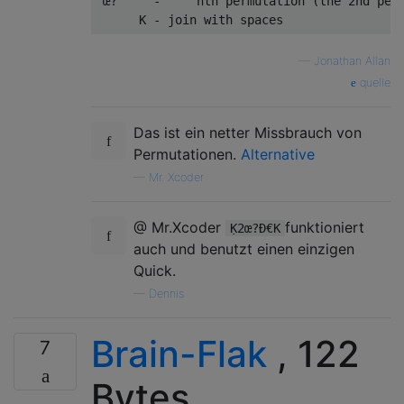
 œ?     -     nth permutation (the 2nd perm
—
Jonathan Allan
quelle
Das ist ein netter Missbrauch von
Permutationen.
Alternative
—
Mr. Xcoder
@ Mr.Xcoder
funktioniert
Ḳ2œ?Ð€K
auch und benutzt einen einzigen
Quick.
—
Dennis
Brain-Flak
, 122
7
Bytes