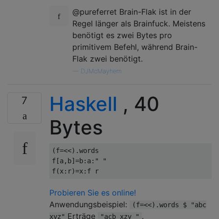
@pureferret Brain-Flak ist in der
Regel länger als Brainfuck. Meistens
benötigt es zwei Bytes pro
primitivem Befehl, während Brain-
Flak zwei benötigt.
—
DJMcMayhem
Haskell
, 40
7
Bytes
(
f
=<<).
words

f
[
a
,
b
]=
b
:
a
:
" "
f
(
x
:
r
)=
x
:
f r
Probieren Sie es online!
Anwendungsbeispiel:
(f=<<).words $ "abc
Erträge
.
xyz"
"acb xzy "