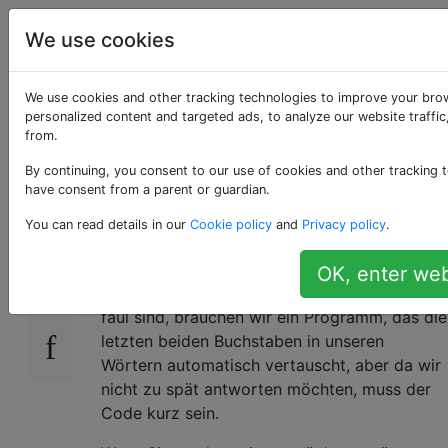
Programmierrätsel
Tags
We use cookies
Account
& Code Golf
We use cookies and other tracking technologies to improve your bro
Flippign Lettesr
personalized content and targeted ads, to analyze our website traffi
from.
Aroudn
By continuing, you consent to our use of cookies and other tracking t
have consent from a parent or guardian.
You can read details in our
Cookie policy
and
Privacy policy
.
Im Chat tippen wir oft schnell und sehen uns
33
die
Reihenfolge
der
Buchstaben
nicht genau
OK, enter web
an
,
bevor wir eine Nachricht posten . Da wir
faul sind, brauchen wir ein Programm, das die
letzten beiden Buchstaben in unseren
Wörtern automatisch vertauscht, aber da wir
nicht zu spät antworten möchten, muss der
Code kurz sein.