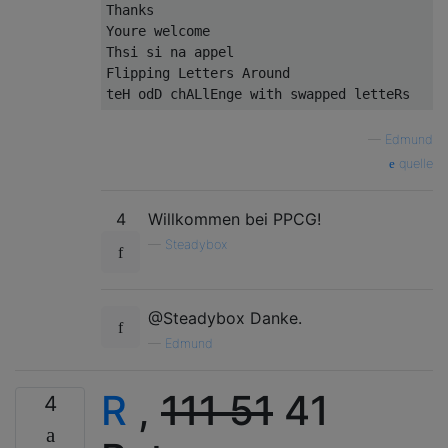
Thanks

Youre welcome

Thsi si na appel

Flipping Letters Around

—
Edmund
quelle
4
Willkommen bei PPCG!
—
Steadybox
@Steadybox Danke.
—
Edmund
R
,
111
51
41
4