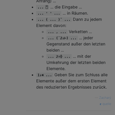
Anfang) ...
... die Eingabe ...
... ⍞
... in Räumen.
... ' ' ...
Dann zu jedem
... ( ... )¨ ...
Element davon:
Verketten ...
... , ...
... jeder
... (¯2↓⊢) ...
Gegenstand außer den letzten
beiden ...
... mit der
... 2↑⌽ ...
Umkehrung der letzten beiden
Elemente.
Geben Sie zum Schluss alle
1↓∊ ...
Elemente außer dem ersten Element
des reduzierten Ergebnisses zurück.
—
Zacharý
quelle