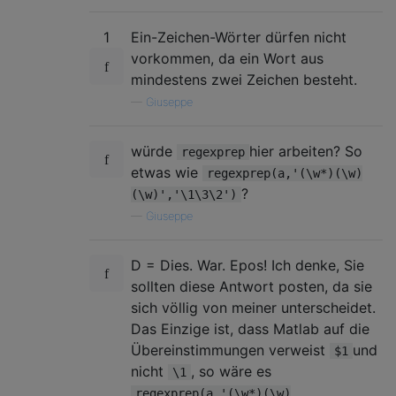
1
Ein-Zeichen-Wörter dürfen nicht
vorkommen, da ein Wort aus
mindestens zwei Zeichen besteht.
—
Giuseppe
würde
hier arbeiten? So
regexprep
etwas wie
regexprep(a,'(\w*)(\w)
?
(\w)','\1\3\2')
—
Giuseppe
D = Dies. War. Epos! Ich denke, Sie
sollten diese Antwort posten, da sie
sich völlig von meiner unterscheidet.
Das Einzige ist, dass Matlab auf die
Übereinstimmungen verweist
und
$1
nicht
, so wäre es
\1
regexprep(a,'(\w*)(\w)