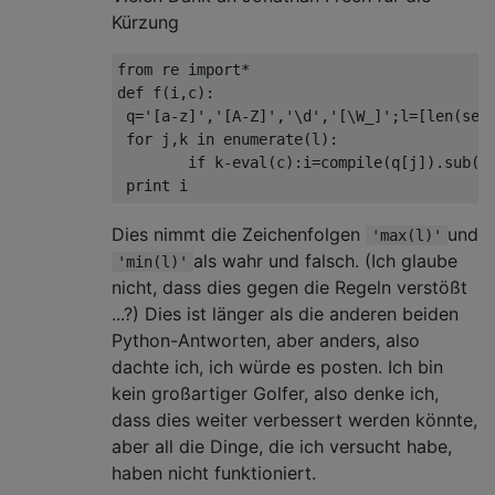
Kürzung
from
 re 
import
*
def
 f
(
i
,
c
):
 q
=
'[a-z]'
,
'[A-Z]'
,
'\d'
,
'[\W_]'
;
l
=[
len
(
set
for
 j
,
k 
in
 enumerate
(
l
):
if
 k
-
eval
(
c
):
i
=
compile
(
q
[
j
]).
sub
(
'
print
 i
Dies nimmt die Zeichenfolgen
und
'max(l)'
als wahr und falsch. (Ich glaube
'min(l)'
nicht, dass dies gegen die Regeln verstößt
...?) Dies ist länger als die anderen beiden
Python-Antworten, aber anders, also
dachte ich, ich würde es posten. Ich bin
kein großartiger Golfer, also denke ich,
dass dies weiter verbessert werden könnte,
aber all die Dinge, die ich versucht habe,
haben nicht funktioniert.