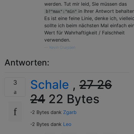
werden. Tut mir leid, Sie müssen das
in Ihrer Antwort behalten
b?"max":"min"
Es ist eine feine Linie, denke ich, viellei
sollte ich beim nächsten Mal einfach ei
Wert für Wahrhaftigkeit / Falschheit
verwenden.
—
Kevin Cruijssen
Antworten:
Schale
,
27
26
3
24
22 Bytes
-2 Bytes dank
Zgarb
-2 Bytes dank
Leo