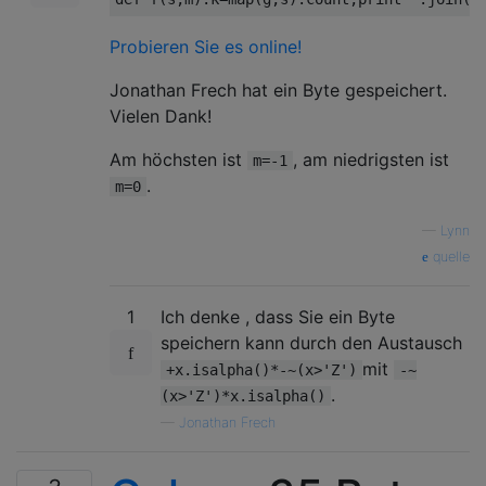
Probieren Sie es online!
Jonathan Frech hat ein Byte gespeichert.
Vielen Dank!
Am höchsten ist
, am niedrigsten ist
m=-1
.
m=0
—
Lynn
quelle
1
Ich denke , dass Sie ein Byte
speichern kann durch den Austausch
mit
+x.isalpha()*-~(x>'Z')
-~
.
(x>'Z')*x.isalpha()
—
Jonathan Frech