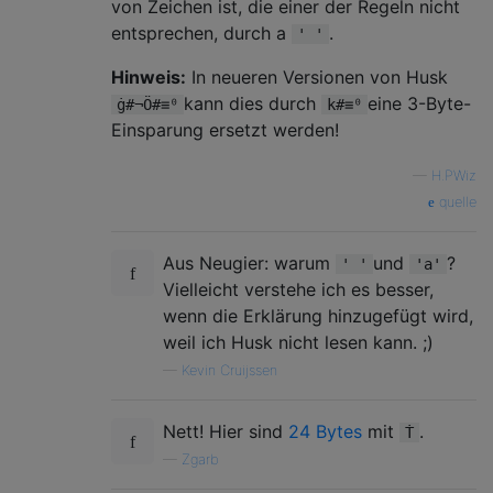
von Zeichen ist, die einer der Regeln nicht
entsprechen, durch a
.
' '
Hinweis:
In neueren Versionen von Husk
kann dies durch
eine 3-Byte-
ġ#¬Ö#≡⁰
k#≡⁰
Einsparung ersetzt werden!
—
H.PWiz
quelle
Aus Neugier: warum
und
?
' '
'a'
Vielleicht verstehe ich es besser,
wenn die Erklärung hinzugefügt wird,
weil ich Husk nicht lesen kann. ;)
—
Kevin Cruijssen
Nett! Hier sind
24 Bytes
mit
.
Ṫ
—
Zgarb