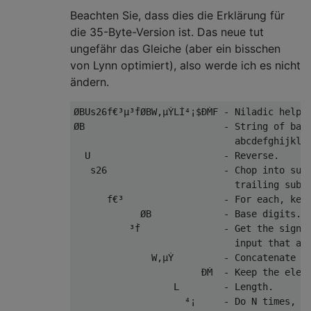
Beachten Sie, dass dies die Erklärung für
die 35-Byte-Version ist. Das neue tut
ungefähr das Gleiche (aber ein bisschen
von Lynn optimiert), also werde ich es nicht
ändern.
ØBUs26f€³µ³ḟØBW,µẎLİ⁴¡$ÐṀF - Niladic helper
ØB                         - String of base
                             abcdefghijklmn
  U                        - Reverse.

   s26                     - Chop into subl
                             trailing subst
      f€³                  - For each, keep
            ØB             - Base digits.

          ³ḟ               - Get the signs 
                             input that are
              W,µẎ         - Concatenate (w
                       ÐṀ  - Keep the eleme
                  L        - Length.

                    ⁴¡     - Do N times, wh