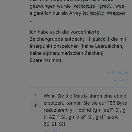
gezwungen wurde
, was
Vectorize
grepl
eigentlich nur ein Array ist
Wrapper
mapply
.
Ich habe auch die vordefinierte
Zeichengruppe entdeckt,
die mit
[:punct:]
Interpunktionszeichen (keine Leerzeichen,
keine alphanumerischen Zeichen)
übereinstimmt.
—
Giuseppe
quelle
1
Wenn Sie die Matrix durch eine cbind
ersetzen, können Sie sie auf 186 Byte
reduzieren: y = cbind (g ("[az]", S), g
("[AZ]", S), g ("\\ d", S), g ([^ a-zA-
Z0-9], S))
—
NofP