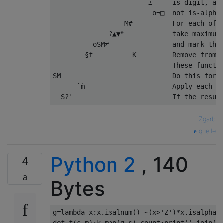
                        ±     is-digit, and
                         o¬□  not is-alphan
                  M#          For each of t
              ?▲▼⁰            take maximum 
          oSM≠                and mark thos
        §f          K         Remove from L
                              These functio
SM                            Do this for e
      `ṁ                      Apply each fu
—
Zgarb
quelle
Python 2
, 140
4
Bytes
g
=
lambda
 x
:
x
.
isalnum
()-~(
x
>
'Z'
)*
x
.
isalpha
(
def
 f
(
s
,
m
):
k
=
map
(
g
,
s
).
count
;
print
''
.
join
([