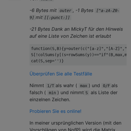
-6 Bytes mit
, -1 Bytes
outer
[^a-zA-Z0-
mit
9]
[[:punct:]]
-21 Bytes Dank an MickyT für den Hinweis
auf eine Liste von Zeichen ist erlaubt
function
(
S
,
B
){
y
=
outer
(
c
(
"[a-z]"
,
"[A-Z]"
,
"\
S
[!
colSums
(
y
[(
s
=
rowSums
(
y
))==
"if"
(
B
,
max
,
mi
cat
(
S
,
sep
=
''
)}
Überprüfen Sie alle Testfälle
Nimmt
als wahr (
) und
als
1/T
max
0/F
falsch (
) und nimmt
als Liste der
min
S
einzelnen Zeichen.
Probieren Sie es online!
In meiner ursprünglichen Version (mit den
Vorschlägen von NofP) wird die Matrix