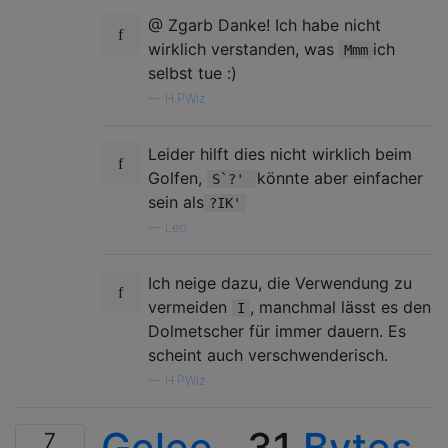
@ Zgarb Danke! Ich habe nicht
wirklich verstanden, was
ich
Mmm
selbst tue :)
—
H.PWiz
Leider hilft dies nicht wirklich beim
Golfen,
könnte aber einfacher
S`?'
sein als
?IK'
—
Leo
Ich neige dazu, die Verwendung zu
vermeiden
, manchmal lässt es den
I
Dolmetscher für immer dauern. Es
scheint auch verschwenderisch.
—
H.PWiz
Gelee
, 31
Bytes
7