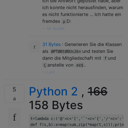
ich die Antwort gepostet habe, aber
ich konnte nicht herausfinden, warum
es nicht funktionierte ... Ich hatte ein
fremdes
D:
µ
—
Mr. Xcoder
31 Bytes
: Generieren Sie die Klassen
als
und testen Sie
ØṖḟØBṭØBUs26¤
dann die Mitgliedschaft mit
und
f
anstelle von
.
Ç
e¢$
—
Lynn
Python 2
,
166
5
158 Bytes
t
=
lambda
 c
:(
'@'
<
c
<
'['
,
'`'
<
c
<
'{'
,
'/'
<
c
<
':'
,
def
 f
(
s
,
b
):
x
=
map
(
sum
,
zip
(*
map
(
t
,
s
)));
print