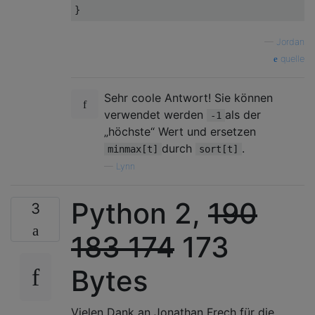
}
—
Jordan
quelle
Sehr coole Antwort! Sie können
verwendet werden
als der
-1
„höchste“ Wert und ersetzen
durch
.
minmax[t]
sort[t]
—
Lynn
Python 2,
190
3
183
174
173
Bytes
Vielen Dank an Jonathan Frech für die