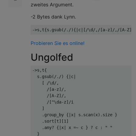
zweites Argument.
-2 Bytes dank Lynn.
->
s
,
t
{
s
.
gsub
(
/./
){|
c
|[
/\d/
,
/[a-z]/
,
/[A-Z]/
Probieren Sie es online!
Ungolfed
->
s
,
t
{
  s
.
gsub
(
/./
)
{|
c
|
[
/\d/
,
/[a-z]/
,
/[A-Z]/
,
/[^\da-z]/
i

]
.
group_by 
{|
x
|
 s
.
scan
(
x
).
size 
}
.
sort
[
t
][
1
]
.
any
?
{|
x
|
 x 
=~
 c 
}
?
 c 
:
" "
}