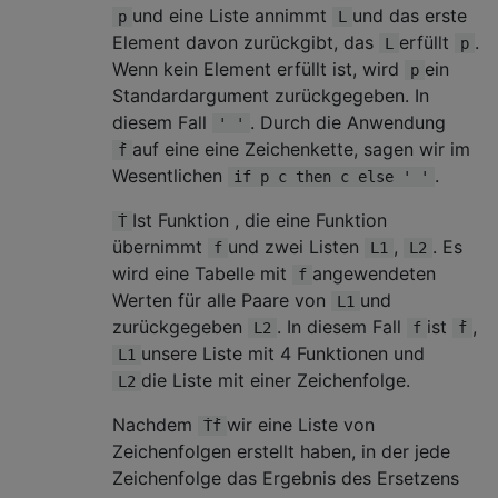
und eine Liste annimmt
und das erste
p
L
Element davon zurückgibt, das
erfüllt
.
L
p
Wenn kein Element erfüllt ist, wird
ein
p
Standardargument zurückgegeben. In
diesem Fall
. Durch die Anwendung
' '
auf eine eine Zeichenkette, sagen wir im
ḟ
Wesentlichen
.
if p c then c else ' '
Ist Funktion , die eine Funktion
Ṫ
übernimmt
und zwei Listen
,
. Es
f
L1
L2
wird eine Tabelle mit
angewendeten
f
Werten für alle Paare von
und
L1
zurückgegeben
. In diesem Fall
ist
,
L2
f
ḟ
unsere Liste mit 4 Funktionen und
L1
die Liste mit einer Zeichenfolge.
L2
Nachdem
wir eine Liste von
Ṫḟ
Zeichenfolgen erstellt haben, in der jede
Zeichenfolge das Ergebnis des Ersetzens