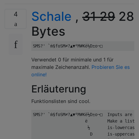
Schale
,
31 29
28
4
Bytes
Verwendet 0 für minimale und 1 für
maximale Zeichenanzahl.
Probieren Sie es
online!
Erläuterung
Funktionslisten sind cool.
SMS?' `ṁ§foSM≠?▲▼⁰M#Kë½D±o¬□  Inputs are bi
                     ë        Make a list L
                      ½       is-lowercase-
                       D      is-uppercase-