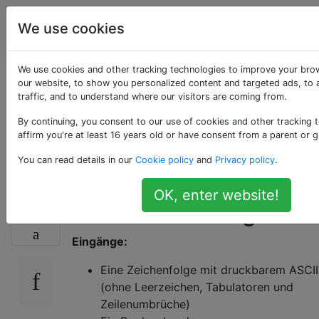
Programmierrätsel
Tags
We use cookies
Account
& Code Golf
We use cookies and other tracking technologies to improve your bro
Höchste oder
our website, to show you personalized content and targeted ads, to 
traffic, and to understand where our visitors are coming from.
niedrigste
By continuing, you consent to our use of cookies and other tracking 
affirm you're at least 16 years old or have consent from a parent or g
Vorkommen?
You can read details in our
Cookie policy
and
Privacy policy
.
OK, enter website!
Herausforderung:
13
Eingänge:
Eine Zeichenfolge mit druckbarem ASCII
(ohne Leerzeichen, Tabulatoren und
Zeilenumbrüche)