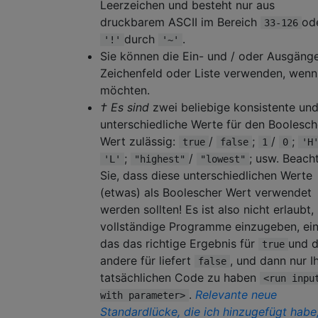
Leerzeichen und besteht nur aus
druckbarem ASCII im Bereich
od
33-126
durch
.
'!'
'~'
Sie können die Ein- und / oder Ausgänge
Zeichenfeld oder Liste verwenden, wenn
möchten.
† Es sind
zwei beliebige konsistente un
unterschiedliche Werte für den Boolesc
Wert zulässig:
/
;
/
;
true
false
1
0
'H
;
/
; usw. Beach
'L'
"highest"
"lowest"
Sie, dass diese unterschiedlichen Werte
(etwas) als Boolescher Wert verwendet
werden sollten! Es ist also nicht erlaubt,
vollständige Programme einzugeben, ein
das das richtige Ergebnis für
und 
true
andere für liefert
, und dann nur I
false
tatsächlichen Code zu haben
<run inpu
.
Relevante neue
with parameter>
Standardlücke, die ich hinzugefügt habe