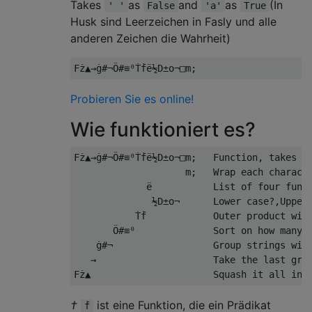
Takes
as
and
as
(In
' '
False
'a'
True
Husk sind Leerzeichen in Fasly und alle
anderen Zeichen die Wahrheit)
Probieren Sie es online!
Wie funktioniert es?
Fż▲→ġ#¬Ö#≡⁰Ṫḟë½D±o¬□m;   Function, takes a 
                    m;   Wrap each characte
             ë           List of four funct
              ½D±o¬      Lower case?,Upper 
           Ṫḟ            Outer product with
       Ö#≡⁰              Sort on how many c
    ġ#¬                  Group strings with
   →                     Take the last grou
†
ist eine Funktion, die ein Prädikat
ḟ