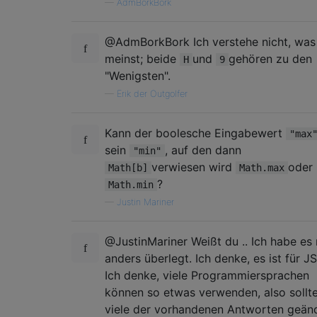
—
AdmBorkBork
@AdmBorkBork Ich verstehe nicht, was
meinst; beide
und
gehören zu den
H
9
"Wenigsten".
—
Erik der Outgolfer
Kann der boolesche Eingabewert
"max
sein
, auf den dann
"min"
verwiesen wird
oder
Math[b]
Math.max
?
Math.min
—
Justin Mariner
@JustinMariner Weißt du .. Ich habe es 
anders überlegt. Ich denke, es ist für J
Ich denke, viele Programmiersprachen
können so etwas verwenden, also sollt
viele der vorhandenen Antworten geän