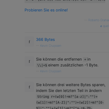
Probieren Sie es online!
—
Roberto Grah
quel
366 Bytes
—
Kevin Cruijssen
Sie können die entfernen
in
+
einem zusätzlichen -1 Byte.
\\|+$
—
Kevin Cruijssen
Sie können drei weitere Bytes sparen,
indem Sie den letzten Teil in ändern
String r=(w[0]!=m?"[a-z]|":"")+
(w[1]!=m?"[A-Z]|":"")+(w[2]!=m?"[0-
9]|":"")+(w[3]!=m?"[^a-zA-Z0-