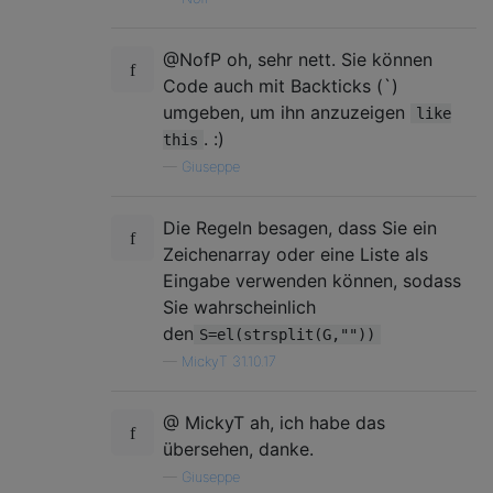
@NofP oh, sehr nett. Sie können
Code auch mit Backticks (`)
umgeben, um ihn anzuzeigen
like
. :)
this
—
Giuseppe
Die Regeln besagen, dass Sie ein
Zeichenarray oder eine Liste als
Eingabe verwenden können, sodass
Sie wahrscheinlich
den
S=el(strsplit(G,""))
—
MickyT 31.10.17
@ MickyT ah, ich habe das
übersehen, danke.
—
Giuseppe