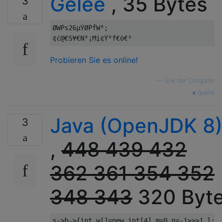
Gelee
, 35 Bytes
3
ØWṖs26µẎØṖḟW⁸;

Probieren Sie es online!
—
Erik der Outgolfer
quelle
Java (OpenJDK 8
3
,
448
439
432
362
361
354
352
348
343
320 Byt
s
->
b
->{
int
 w
[]=
new
int
[
4
],
m
=
0
,
n
=-
1
>>>
1
,
l
;
s