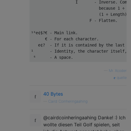
                   İ       - Inverse. Compu
                             because 1 ÷ (1
                             (1 ÷ Length), 
                         F - Flatten.

¹⁶e¢$?€ - Main link.

      € - For each character.

   e¢?  - If it is contained by the last li
¹       - Identity, the character itself, e
—
Mr. Xcoder
quelle
40 Bytes
—
Caird Coinheringaahing
@cairdcoinheringaahing Danke! :) Ich
wollte diesen Teil Golf spielen, seit