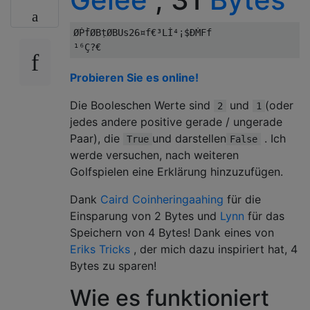
ØṖḟØBṭØBUs26¤f€³Lİ⁴¡$ÐṀFf

Probieren Sie es online!
Die Booleschen Werte sind
und
(oder
2
1
jedes andere positive gerade / ungerade
Paar), die
und darstellen
. Ich
True
False
werde versuchen, nach weiteren
Golfspielen eine Erklärung hinzuzufügen.
Dank
Caird Coinheringaahing
für die
Einsparung von 2 Bytes und
Lynn
für das
Speichern von 4 Bytes! Dank eines von
Eriks Tricks
, der mich dazu inspiriert hat, 4
Bytes zu sparen!
Wie es funktioniert