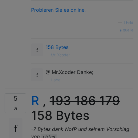
Probieren Sie es online!
—
TFeld
quelle
158 Bytes
—
Mr. Xcoder
@ Mr.Xcoder Danke;
—
Habe
R
,
193
186
179
5
158 Bytes
-7 Bytes dank NofP und seinem Vorschlag
von
cbind