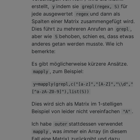
erstellt,
indem sie
für
y
grepl(regex, S)
jede ausgewertet
und dann als
regex
Spalten einer Matrix zusammengefügt wird.
Dies führt zu mehreren Anrufen an
,
grepl
aber wie
behoben, schien es, dass etwas
S
anderes getan werden musste. Wie ich
bemerkte:
Es gibt möglicherweise kürzere Ansätze.
, zum Beispiel:
mapply
y=mapply(grepl,c("[a-z]","[A-Z]","\\d","
[^a-zA-Z0-9]"),list(S))
Dies wird sich als Matrix im 1-stelligen
Beispiel von leider nicht vereinfachen
.
"A"
Ich habe
stattdessen verwendet
outer
, was
immer
ein Array (in diesem
mapply
Fall eine Matrix) zurückgibt und dazu