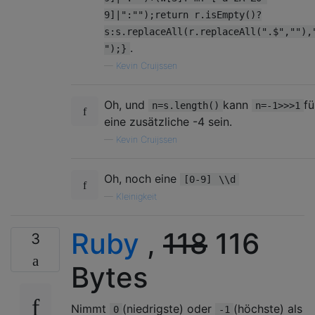
9]|":"");return r.isEmpty()?
s:s.replaceAll(r.replaceAll(".$",""),
.
");}
—
Kevin Cruijssen
Oh, und
kann
fü
n=s.length()
n=-1>>>1
eine zusätzliche -4 sein.
—
Kevin Cruijssen
Oh, noch eine
[0-9]
\\d
—
Kleinigkeit
Ruby
,
118
116
3
Bytes
Nimmt
(niedrigste) oder
(höchste) als
0
-1