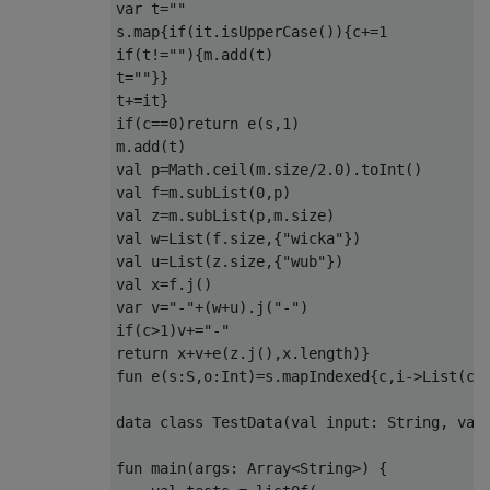
var t=""

s.map{if(it.isUpperCase()){c+=1

if(t!=""){m.add(t)

t=""}}

t+=it}

if(c==0)return e(s,1)

m.add(t)

val p=Math.ceil(m.size/2.0).toInt()

val f=m.subList(0,p)

val z=m.subList(p,m.size)

val w=List(f.size,{"wicka"})

val u=List(z.size,{"wub"})

val x=f.j()

var v="-"+(w+u).j("-")

if(c>1)v+="-"

return x+v+e(z.j(),x.length)}

fun e(s:S,o:Int)=s.mapIndexed{c,i->List(c+o
data class TestData(val input: String, val 
fun main(args: Array<String>) {
