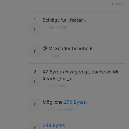
quelle
1
Schlägt für
.
foobar
—
Herr Xcoder
@ Mr.Xcoder behoben!
—
Jferard
2
47 Bytes hinzugefügt, danke an Mr.
Xcoder;)
> _>
—
Mr. Xcoder
Mögliche
270 Bytes
.
—
Jonathan Frech
248 Bytes