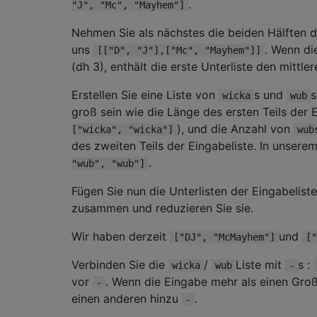
.
"J", "Mc", "Mayhem"]
Nehmen Sie als nächstes die beiden Hälften de
uns
. Wenn di
[["D", "J"],["Mc", "Mayhem"]]
(dh 3), enthält die erste Unterliste den mittle
Erstellen Sie eine Liste von
s und
s
wicka
wub
groß sein wie die Länge des ersten Teils der 
), und die Anzahl von
["wicka", "wicka"]
wub
des zweiten Teils der Eingabeliste. In unserem
.
"wub", "wub"]
Fügen Sie nun die Unterlisten der Eingabelist
zusammen und reduzieren Sie sie.
Wir haben derzeit
und
["DJ", "McMayhem"]
["
Verbinden Sie die
/
Liste mit
s :
wicka
wub
-
vor
. Wenn die Eingabe mehr als einen Groß
-
einen anderen hinzu
.
-