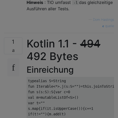
Hinweis
: TIO umfasst
das gleichzeitige
-l
Ausführen aller Tests.
—
Dom Hastings
quelle
Kotlin 1.1 -
494
1
492 Bytes
Einreichung
typealias S=String

fun Iterable<*>.j(s:S="")=this.joinToString
fun s(s:S):S{var c=0

val m=mutableListOf<S>()

var t=""

s.map{if(it.isUpperCase()){c+=1

if(t!=""){m.add(t)
