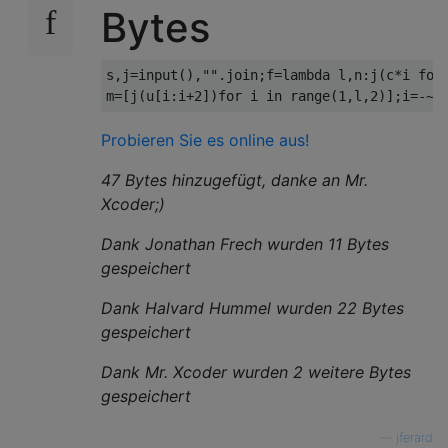
Bytes
s
,
j
=
input
(),
""
.
join
;
f
=
lambda
 l
,
n
:
j
(
c
*
i 
for
m
=[
j
(
u
[
i
:
i
+
2
])
for
 i 
in
 range
(
1
,
l
,
2
)];
i
=-~
l
Probieren Sie es online aus!
47 Bytes hinzugefügt, danke an Mr.
Xcoder;)
Dank Jonathan Frech wurden 11 Bytes
gespeichert
Dank Halvard Hummel wurden 22 Bytes
gespeichert
Dank Mr. Xcoder wurden 2 weitere Bytes
gespeichert
—
jferard