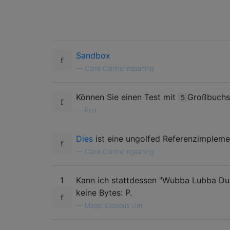
Sandbox
—
Caird Coinheringaahing
Können Sie einen Test mit
Großbuchs
5
—
Rod
Dies
ist eine ungolfed Referenzimpleme
—
Caird Coinheringaahing
1
Kann ich stattdessen "Wubba Lubba Du
keine Bytes: P.
—
Magic Octopus Urn