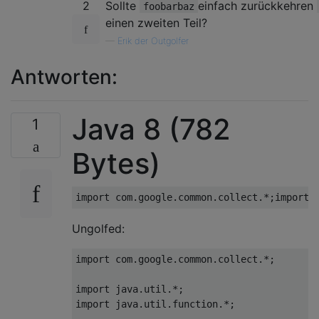
2
Sollte
einfach zurückkehren
foobarbaz
einen zweiten Teil?
—
Erik der Outgolfer
Antworten:
Java 8 (782
1
Bytes)
Ungolfed:
import com.google.common.collect.*;

import java.util.*;

import java.util.function.*;
