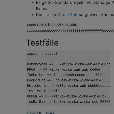
Es gelten Standardregeln, vollständige 
Ihnen.
Das ist ein
Code-Golf
so gewinnt kürzes
GoodLuck-wicka-wicka-wub-
GGGGGGGGooooooooollllllllllfffffffffffeeeee
Testfälle
input => output

DJMcMayhem => DJ-wicka-wicka-wub-wub-MMcccM
PPCG => PP-wicka-wicka-wub-wub-CCGGG

foobarbaz => fooooobbbbaaaaarrrrrrbbbbbbbaa
FooBarBaz => FooBar-wicka-wicka-wub-BBBBBBa
HelloWorld => Hello-wicka-wub-WWWWWoooooorr
Test => Test-wicka

UPPER => UPP-wicka-wicka-wicka-wub-wub-EEER
code-golf
string