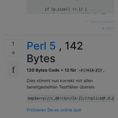
        if (p.size() != 1) {

            k = Lists.partition(p, 2);

—
Roberto Graham
            String w = String.join("", k.g
quelle
            int i = String.join("", k.get(0
Perl 5
, 142
1
            for (char c : String.join("", k
                w += String.join("", Collec
Bytes
                i++;

130 Bytes Code + 12 für
.
            }

-F(?=[A-Z])
            return w;

Dies stimmt nun korrekt mit allen
        }

bereitgestellten Testfällen überein.
        return p.get(0) + h + "wicka";

    };

map$a
+=
y
//
/c,@E=($z=/
[
A
-
Z
]/)?
splice@F
,
0
,
@F
Probieren Sie es online aus!