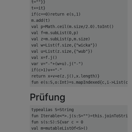
t=""}}

t+=it}

if(c==0)return e(s,1)

m.add(t)

val p=Math.ceil(m.size/2.0).toInt()

val f=m.subList(0,p)

val z=m.subList(p,m.size)

val w=List(f.size,{"wicka"})

val u=List(z.size,{"wub"})

val x=f.j()

var v="-"+(w+u).j("-")

if(c>1)v+="-"

return x+v+e(z.j(),x.length)}

Prüfung
typealias S=String

fun Iterable<*>.j(s:S="")=this.joinToString
fun s(s:S):S{var c = 0

val m=mutableListOf<S>()
