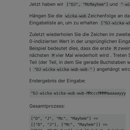
Jetzt haben wir
und
["DJ", "McMayhem"]
"-wi
Hängen Sie die
Zeichenfolge an da
wicka-wub
Eingabeliste an, um zu erhalten
["DJ-wicka-w
Zuletzt wiederholen Sie die Zeichen im zweite
0-indizierten Wert in der ursprünglichen Ein
Beispiel bedeutet dies, dass die erste
zwei
M
nächsten
vier Mal wiederholt wird . Treten 
M
Teil (der Teil, in dem Sie gerade Buchstaben 
(
) angehängt wird
"DJ-wicka-wicka-wub-wub-"
Endergebnis der Eingabe:
Gesamtprozess:
["D", "J", "Mc", "Mayhem"] =>

[["D", "J"], ["Mc", "Mayhem"]] => 
