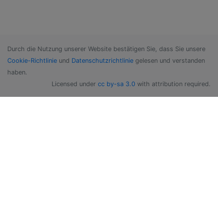
Durch die Nutzung unserer Website bestätigen Sie, dass Sie unsere
Cookie-Richtlinie
und
Datenschutzrichtlinie
gelesen und verstanden
haben.
Licensed under
cc by-sa 3.0
with attribution required.