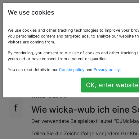
Programmierrätsel
Tags
We use cookies
Account
& Code Golf
We use cookies and other tracking technologies to improve your bro
Wicka-wub eine
you personalized content and targeted ads, to analyze our website tr
visitors are coming from.
Schnur
By continuing, you consent to our use of cookies and other tracking t
years old or have consent from a parent or guardian.
You can read details in our
Cookie policy
and
Privacy policy
.
Davon
inspiriert
.
8
OK, enter website
Wenn eine Zeichenfolge als Eingabe nur aus 
wicka-wub
sie.
Wie wicka-wub ich eine 
Der verwendete Beispieltext lautet "DJMcMa
Teilen Sie die Zeichenfolge vor jedem Großbu