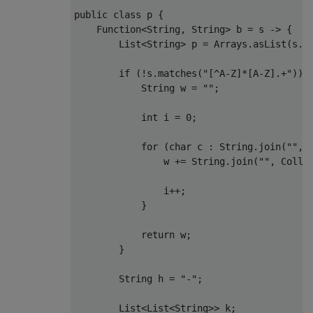
public class p {

    Function<String, String> b = s -> {

        List<String> p = Arrays.asList(s.sp
        if (!s.matches("[^A-Z]*[A-Z].+")) {
            String w = "";

            int i = 0;

            for (char c : String.join("", s
                w += String.join("", Collec
                i++;

            }

            return w;

        }

        String h = "-";

        List<List<String>> k;
