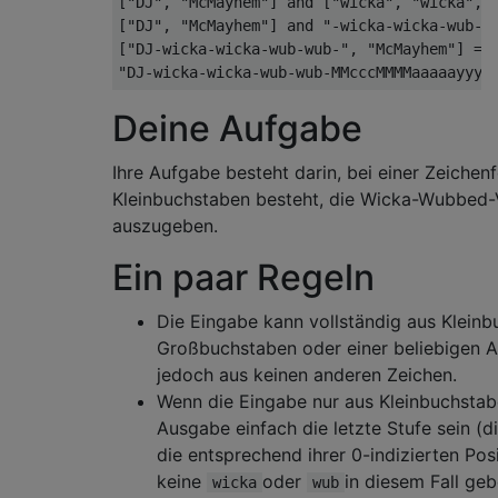
["DJ", "McMayhem"] and ["wicka", "wicka", "
["DJ", "McMayhem"] and "-wicka-wicka-wub-wu
["DJ-wicka-wicka-wub-wub-", "McMayhem"] =>

Deine Aufgabe
Ihre Aufgabe besteht darin, bei einer Zeichen
Kleinbuchstaben besteht, die Wicka-Wubbed-V
auszugeben.
Ein paar Regeln
Die Eingabe kann vollständig aus Kleinb
Großbuchstaben oder einer beliebigen 
jedoch aus keinen anderen Zeichen.
Wenn die Eingabe nur aus Kleinbuchstabe
Ausgabe einfach die letzte Stufe sein (d
die entsprechend ihrer 0-indizierten Pos
keine
oder
in diesem Fall geb
wicka
wub