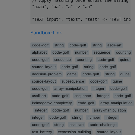
// Apply matching once across the string as
"aaaa", "aa", "a" -> "aa"

Sandbox-Link
code-golf
string
code-golf
string
ascii-art
alphabet
code-golf
number
sequence
counting
code-golf
sequence
counting
code-golf
quine
source-layout
code-golf
string
code-golf
decision-problem
game
code-golf
string
quine
source-layout
subsequence
code-golf
quine
code-golf
array-manipulation
integer
code-golf
ascii-art
code-golf
sequence
integer
code-golf
kolmogorov-complexity
code-golf
array-manipulation
integer
code-golf
number
array-manipulation
integer
code-golf
string
number
integer
code-golf
string
ascii-art
code-challenge
test-battery
expression-building
source-layout