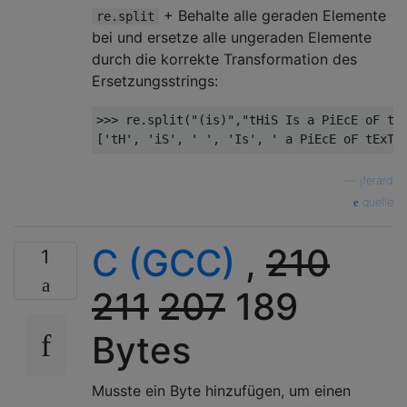
+ Behalte alle geraden Elemente
re.split
bei und ersetze alle ungeraden Elemente
durch die korrekte Transformation des
Ersetzungsstrings:
>>>
 re
.
split
(
"(is)"
,
"tHiS Is a PiEcE oF tE
[
'tH'
,
'iS'
,
' '
,
'Is'
,
' a PiEcE oF tExT'
—
jferard
quelle
C (GCC)
,
210
1
211
207
189
Bytes
Musste ein Byte hinzufügen, um einen