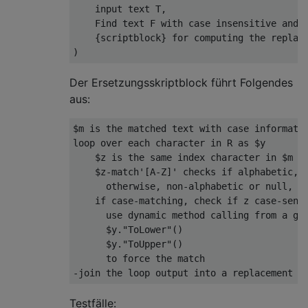
    input text T
,
Find
 text F 
with
case
 insensitive 
and
{
scriptblock
}
for
)
Der Ersetzungsskriptblock führt Folgendes
aus:
$m 
is
 the matched text 
with
case
 informatio
loop over each character 
in
 R 
as
 $y

    $z 
is
 the same index character 
in
 $m 
(
    $z
-
match
'[A-Z]'
 checks 
if
 alphabetic
,
 
      otherwise
,
 non
-
alphabetic 
or
null
,
n
if
case
-
matching
,
 check 
if
 z 
case
-
sens
use
dynamic
 method calling 
from
 a ge
      $y
.
"ToLower"
()
      $y
.
"ToUpper"
()
-
join the loop output 
into
 a replacement 
s
Testfälle: