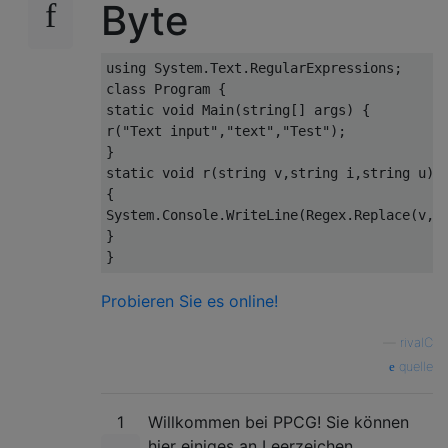
Byte
using 
System
.
Text
.
RegularExpressions
;
class
Program
{
static
void
Main
(
string
[]
 args
)
{
r
(
"Text input"
,
"text"
,
"Test"
);
}
static
void
 r
(
string
 v
,
string
 i
,
string
 u
)
{
System
.
Console
.
WriteLine
(
Regex
.
Replace
(
v
,
i
}
}
Probieren Sie es online!
—
rivalC
quelle
1
Willkommen bei PPCG! Sie können
hier einiges an Leerzeichen