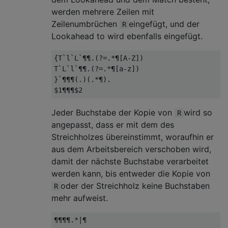
werden mehrere Zeilen mit
Zeilenumbrüchen
eingefügt, und der
R
Lookahead to wird ebenfalls eingefügt.
{T`l`L`¶¶.(?=.*¶[A-Z])

T`L`l`¶¶.(?=.*¶[a-z])

}`¶¶¶(.)(.*¶).

Jeder Buchstabe der Kopie von
wird so
R
angepasst, dass er mit dem des
Streichholzes übereinstimmt, woraufhin er
aus dem Arbeitsbereich verschoben wird,
damit der nächste Buchstabe verarbeitet
werden kann, bis entweder die Kopie von
oder der Streichholz keine Buchstaben
R
mehr aufweist.