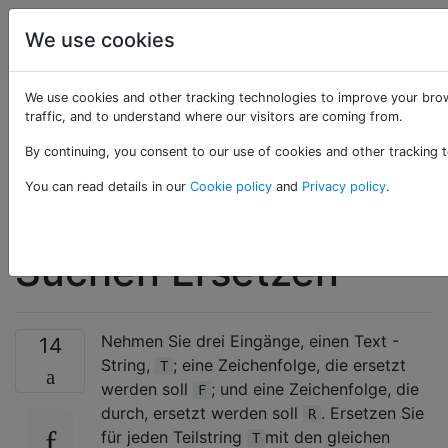
Programmierrätsel
Tags
We use cookies
Account
& Code Golf
We use cookies and other tracking technologies to improve your brow
Übereinstimmende
traffic, and to understand where our visitors are coming from.
By continuing, you consent to our use of cookies and other tracking t
Groß- /
You can read details in our
Cookie policy
and
Privacy policy
.
Kleinschreibung
Suchen Ersetzen
Nehmen Sie drei Eingänge, einen Text -
14
String,
; eine Zeichenfolge, die ersetzt
T
werden soll
; und eine Zeichenfolge, die
F
durch, ersetzt werden soll
. Ersetzen Sie
R
für jeden Teilstring
mit den gleichen
T