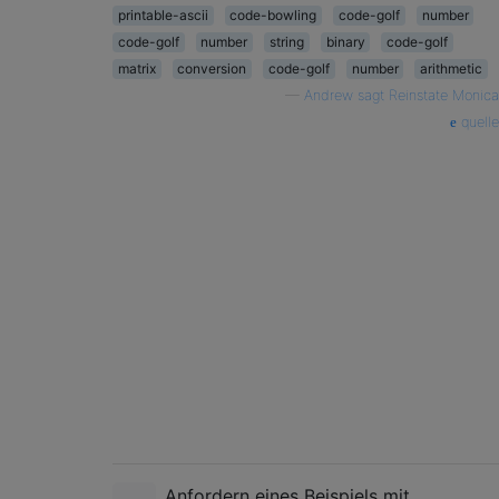
printable-ascii
code-bowling
code-golf
number
code-golf
number
string
binary
code-golf
matrix
conversion
code-golf
number
arithmetic
—
Andrew sagt Reinstate Monica
quelle
Anfordern eines Beispiels mit