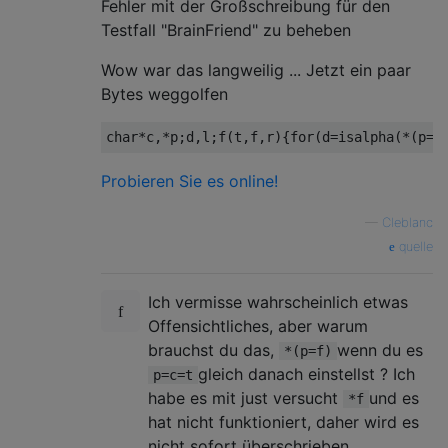
Fehler mit der Großschreibung für den
Testfall "BrainFriend" zu beheben
Wow war das langweilig ... Jetzt ein paar
Bytes weggolfen
char
*
c
,*
p
;
d
,
l
;
f
(
t
,
f
,
r
){
for
(
d
=
isalpha
(*(
p
=
f
Probieren Sie es online!
—
Cleblanc
quelle
Ich vermisse wahrscheinlich etwas
Offensichtliches, aber warum
brauchst du das,
wenn du es
*(p=f)
gleich danach einstellst ? Ich
p=c=t
habe es mit just versucht
und es
*f
hat nicht funktioniert, daher wird es
nicht sofort überschrieben.