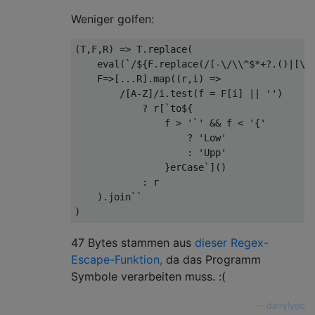
Weniger golfen:
(T,F,R) => T.replace(

    eval(`/${F.replace(/[-\/\\^$*+?.()|[\]{
    F=>[...R].map((r,i) =>

        /[A-Z]/i.test(f = F[i] || '')

            ? r[`to${

                f > '`' && f < '{'

                    ? 'Low'

                    : 'Upp'

                }erCase`]()

            : r

    ).join``

47 Bytes stammen aus
dieser Regex-
Escape-Funktion,
da das Programm
Symbole verarbeiten muss. :(
—
darrylyeo