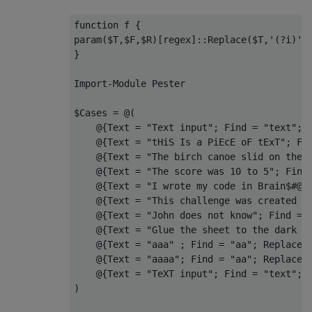
function
 f 
{
param
(
$T
,
$F
,
$R
)[
regex
]::
Replace
(
$T
,
'(?i)'
+
}
Import
-
Module
Pester
$Cases 
=
@(
@{
Text
=
"Text input"
;
Find
=
"text"
;
@{
Text
=
"tHiS Is a PiEcE oF tExT"
;
Fi
@{
Text
=
"The birch canoe slid on the 
@{
Text
=
"The score was 10 to 5"
;
Find
@{
Text
=
"I wrote my code in Brain$#@!
@{
Text
=
"This challenge was created b
@{
Text
=
"John does not know"
;
Find
=
@{
Text
=
"Glue the sheet to the dark b
@{
Text
=
"aaa"
;
Find
=
"aa"
;
Replace
@{
Text
=
"aaaa"
;
Find
=
"aa"
;
Replace
@{
Text
=
"TeXT input"
;
Find
=
"text"
;
)