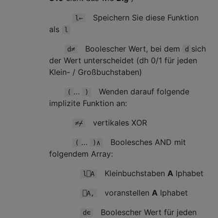
Speichern Sie diese Funktion
l←
als
l
Boolescher Wert, bei dem
sich
d≠
d
der Wert unterscheidet (dh 0/1 für jeden
Klein- / Großbuchstaben)
…
Wenden darauf folgende
(
)
implizite Funktion an:
vertikales XOR
≠⌿
…
Boolesches AND mit
(
)∧
folgendem Array:
Kleinbuchstaben
A
lphabet
l⎕A
voranstellen
A
lphabet
⎕A,
Boolescher Wert für jeden
d∊