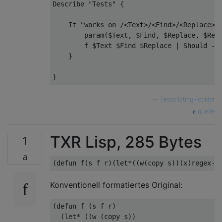
Describe
"Tests"
{
It
"works on /<Text>/<Find>/<Replace>/
        param
(
$Text
,
 $Find
,
 $Replace
,
 $Res
        f $Text $Find $Replace 
|
Should
-
B
}
}
—
TessellatingHeckler
quelle
TXR Lisp, 285 Bytes
1
Konventionell formatiertes Original:
(defun f (s f r)

  (let* ((w (copy s))
