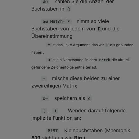
Zählen Sie die Anzahl der
≢⍺
Buchstaben in
R
nimm so viele
⍺⍵.Match↑¨⍨
Buchstaben von jedem von
und die
R
Übereinstimmung
ist das linke Argument, das wir
als gebunden
⍺
R
haben .
ist ein Namespace, in dem
die aktuell
⍵
Match
gefundene Zeichenfolge enthalten ist.
mische diese beiden zu einer
↑
zweireihigen Matrix
speichern als
d←
d
…
Wenden darauf folgende
(
)
implizite Funktion an:
Kleinbuchstaben (Mnemonik:
819⌶
819
sieht aus wie
Big
)