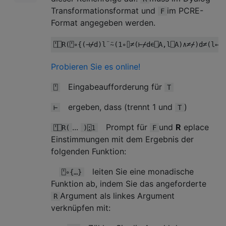
Transformationsformat und
im PCRE-
F
Format angegeben werden.
⍞⎕
R
(⍞∘{(⊣⌿
d
)
l
¨⍨(
1
∘⌷≠(⊢⌿
d
∊⎕
A
,
l
⎕
A
)∧≠⌿)
d
≠(
l
←
8
Probieren Sie es online!
Eingabeaufforderung für
⍞
T
ergeben, dass (trennt 1 und
)
⊢
T
...
Prompt für
und
R
eplace
⍞⎕R(
)⍠1
F
Einstimmungen mit dem Ergebnis der
folgenden Funktion:
leiten Sie eine monadische
⍞∘{…}
Funktion ab, indem Sie das angeforderte
Argument als linkes Argument
R
verknüpfen mit: