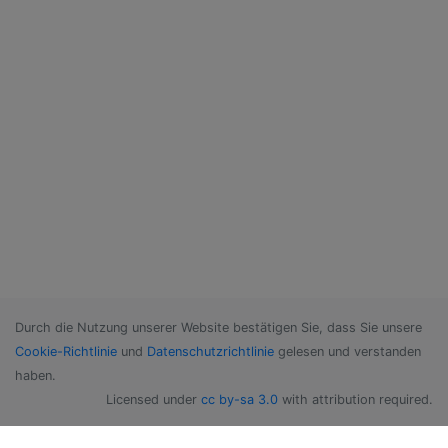
Durch die Nutzung unserer Website bestätigen Sie, dass Sie unsere
Cookie-Richtlinie
und
Datenschutzrichtlinie
gelesen und verstanden
haben.
Licensed under
cc by-sa 3.0
with attribution required.