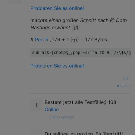
Probieren Sie es online!
machte einen großen Schnitt nach @ Dom
Hastings erwähnt
\Q
#
Perl 5
, 176 + 1 (-p) = 177 Bytes
sub
 h
(
$
){
chomp@_
;
pop
=~
s
/[^
a
-
z0
-
9
]/
\\$
&
/gi
Probieren Sie es online!
—
Xcali
quelle
Besteht jetzt alle Testfälle;) 108:
Online
—
Dom Hastings
Du solltest es posten. Es übertrifft