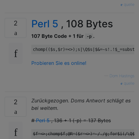
quelle
Perl 5
, 108 Bytes
2
107 Byte Code + 1 für
.
-p
chomp
((
$s
,
$r
)=<>);
s
|
\Q$s
|
$
&=~
s
!.!
$_
=
substr
Probieren Sie es online!
—
Dom Hastings
quelle
Zurückgezogen. Doms Antwort schlägt es
2
bei weitem.
#
Perl 5
, 136 + 1 (-p) = 137 Bytes
$f
=<>;
chomp$f
;
@R
=(
$r
=<>)=~
/./
g
;
for
$i
(
/\Q$f