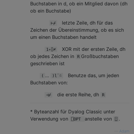
Buchstaben in d, ob ein Mitglied davon (dh
ob ein Buchstabe)
letzte Zeile, dh für das
⊢⌿
Zeichen der Übereinstimmung, ob es sich
um einen Buchstaben handelt
XOR mit der ersten Zeile, dh
1∘⌷≠
ob jedes Zeichen in
Großbuchstaben
R
geschrieben ist
…
Benutze das, um jeden
(
)l¨⍨
Buchstaben von:
die erste Reihe, dh
⊣⌿
R
* Byteanzahl für Dyalog Classic unter
Verwendung von
anstelle von
.
⎕OPT
⍠
—
Adam