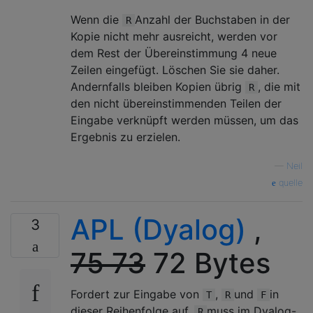
Wenn die
Anzahl der Buchstaben in der
R
Kopie nicht mehr ausreicht, werden vor
dem Rest der Übereinstimmung 4 neue
Zeilen eingefügt. Löschen Sie sie daher.
Andernfalls bleiben Kopien übrig
, die mit
R
den nicht übereinstimmenden Teilen der
Eingabe verknüpft werden müssen, um das
Ergebnis zu erzielen.
—
Neil
quelle
APL (Dyalog)
,
3
75
73
72 Bytes
Fordert zur Eingabe von
,
und
in
T
R
F
dieser Reihenfolge auf.
muss im Dyalog-
R