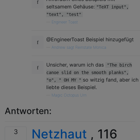
seltsamem Gehäuse:
"TeXT input",
"text", "test"
—
Engineer Toast
@EngineerToast Beispiel hinzugefügt
—
Andrew sagt Reinstate Monica
Unsicher, warum ich das
"The birch
canoe slid on the smooth planks",
so witzig fand, aber ich
"o", " OH MY "
liebte dieses Beispiel.
—
Magic Octopus Urn
Antworten:
Netzhaut
, 116
3