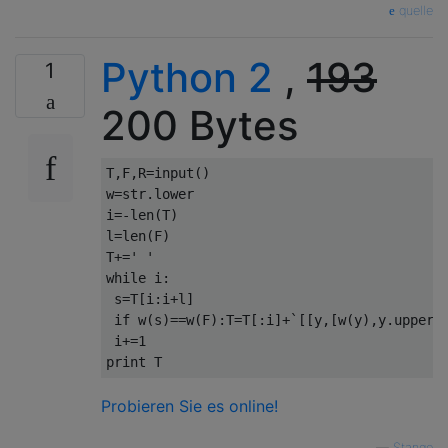
quelle
Python 2
,
193
1
200 Bytes
T
,
F
,
R
=
input
()
w
=
str
.
lower

i
=-
len
(
T
)
l
=
len
(
F
)
T
+=
' '
while
 i
:
 s
=
T
[
i
:
i
+
l
]
if
 w
(
s
)==
w
(
F
):
T
=
T
[:
i
]+`[[
y
,[
w
(
y
),
y
.
upper
(
 i
+=
1
print
 T
Probieren Sie es online!
—
Stange