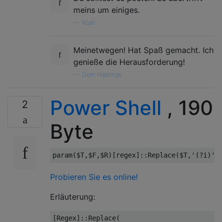
meins um einiges.
—
Xcali
Meinetwegen! Hat Spaß gemacht. Ich
genieße die Herausforderung!
—
Dom Hastings
Power Shell
, 190
2
Byte
param
(
$T
,
$F
,
$R
)[
regex
]::
Replace
(
$T
,
'(?i)'
+
Probieren Sie es online!
Erläuterung:
[
Regex
]::
Replace
(