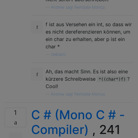
—
Andrew sagt Reinstate Monica
f ist aus Versehen ein int, so dass wir
es nicht dereferenzieren können, um
ein char zu erhalten, aber p ist ein
char *
—
cleblanc
Ah, das macht Sinn. Es ist also eine
kürzere Schreibweise
?
*((char*)f)
Cool!
—
Andrew sagt Reinstate Monica
C # (Mono C # -
1
Compiler)
, 241