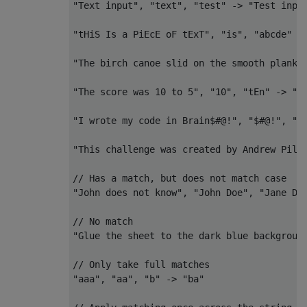
"Text input", "text", "test" -> "Test input
"tHiS Is a PiEcE oF tExT", "is", "abcde" ->
"The birch canoe slid on the smooth planks"
"The score was 10 to 5", "10", "tEn" -> "Th
"I wrote my code in Brain$#@!", "$#@!", "Fr
"This challenge was created by Andrew Pilis
// Has a match, but does not match case 

"John does not know", "John Doe", "Jane Doe
// No match

"Glue the sheet to the dark blue background
// Only take full matches

"aaa", "aa", "b" -> "ba"
