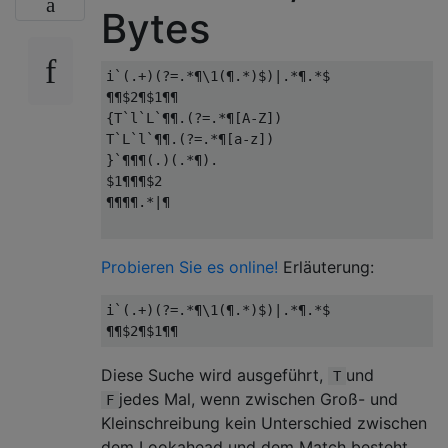
Bytes
i`(.+)(?=.*¶\1(¶.*)$)|.*¶.*$

¶¶$2¶$1¶¶

{T`l`L`¶¶.(?=.*¶[A-Z])

T`L`l`¶¶.(?=.*¶[a-z])

}`¶¶¶(.)(.*¶).

$1¶¶¶$2

¶¶¶¶.*|¶

Probieren Sie es online!
Erläuterung:
i`(.+)(?=.*¶\1(¶.*)$)|.*¶.*$

Diese Suche wird ausgeführt,
und
T
jedes Mal, wenn zwischen Groß- und
F
Kleinschreibung kein Unterschied zwischen
dem Lookahead und dem Match besteht,