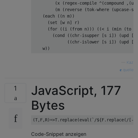
         (x (regex-compile ^(compound ,(upc
         (m (reverse (tok-where (upcase-str
    (each ((n m))

      (set [w n] r)

      (for ((i (from n))) ((< i (min (to n)
        (cond ((chr-isupper [s i]) (upd [w 
              ((chr-islower [s i]) (upd [w 
—
Kaz
quelle
JavaScript, 177
1
Bytes
Code-Snippet anzeigen