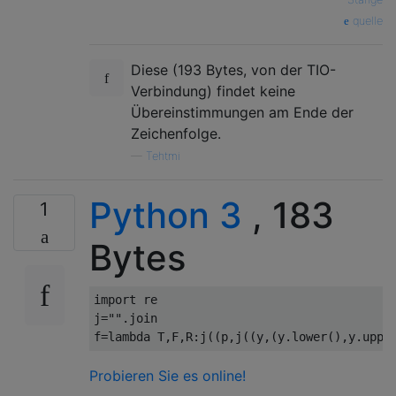
quelle
Diese (193 Bytes, von der TIO-
Verbindung) findet keine
Übereinstimmungen am Ende der
Zeichenfolge.
—
Tehtmi
Python 3
, 183
1
Bytes
import
 re

j
=
""
.
join

f
=
lambda
 T
,
F
,
R
:
j
((
p
,
j
((
y
,(
y
.
lower
(),
y
.
uppe
Probieren Sie es online!