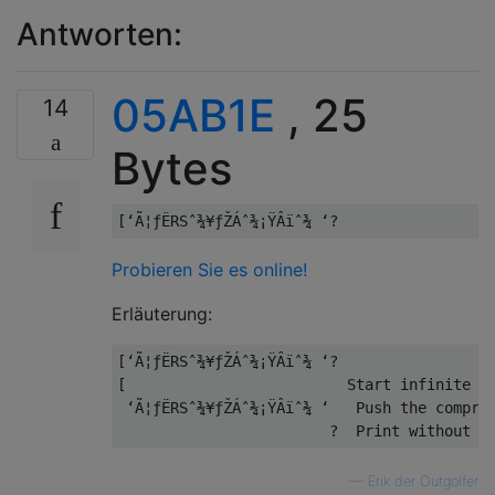
Antworten:
05AB1E
, 25
14
Bytes
Probieren Sie es online!
Erläuterung:
[‘Ã¦ƒËRSˆ¾¥ƒŽÁˆ¾¡ŸÂïˆ¾ ‘?

[                         Start infinite lo
 ‘Ã¦ƒËRSˆ¾¥ƒŽÁˆ¾¡ŸÂïˆ¾ ‘   Push the compres
—
Erik der Outgolfer