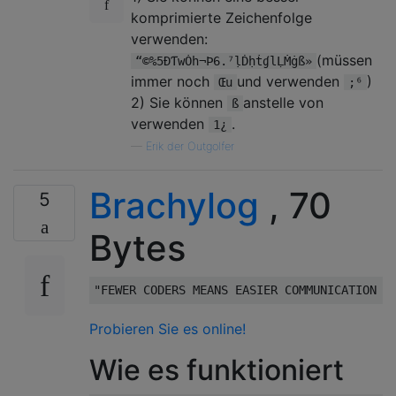
komprimierte Zeichenfolge
verwenden:
(müssen
“©%5ÐƬwȮh¬Þ6.⁷ḷḊḥṫɠlḶṀġß»
immer noch
und verwenden
)
Œu
;⁶
2) Sie können
anstelle von
ß
verwenden
.
1¿
—
Erik der Outgolfer
Brachylog
, 70
5
Bytes
Probieren Sie es online!
Wie es funktioniert