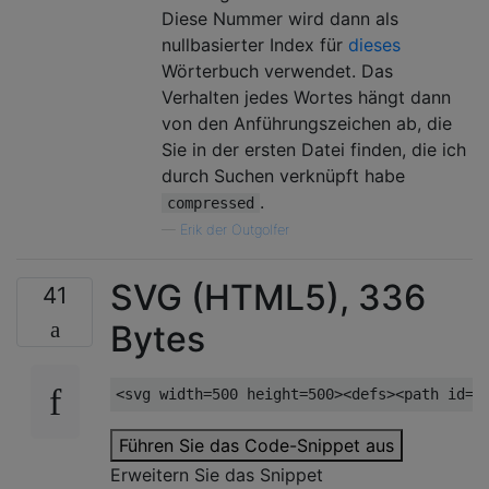
Diese Nummer wird dann als
nullbasierter Index für
dieses
Wörterbuch verwendet. Das
Verhalten jedes Wortes hängt dann
von den Anführungszeichen ab, die
Sie in der ersten Datei finden, die ich
durch Suchen verknüpft habe
.
compressed
—
Erik der Outgolfer
SVG (HTML5), 336
41
Bytes
<svg
width
=
500
height
=
500
><defs><path
id
=
p
Führen Sie das Code-Snippet aus
Erweitern Sie das Snippet