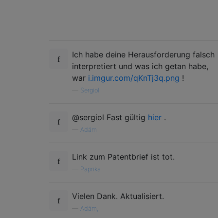
Ich habe deine Herausforderung falsch
interpretiert und was ich getan habe,
war
i.imgur.com/qKnTj3q.png
!
—
Sergiol
@sergiol Fast gültig
hier
.
—
Adám
Link zum Patentbrief ist tot.
—
Paprika
Vielen Dank. Aktualisiert.
—
Adám,