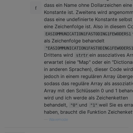
dass ein Name ohne Dollarzeichen eine
Konstante ist. Zweitens wird angenomm
dass eine undefinierte Konstante selbst
eine Zeichenfolge ist. Also in diesem C
EASI0MMUNICATION1FAST0DING1FEW0DERS1
als Zeichenfolge behandelt
"EASI0MMUNICATION1FAST0DING1FEW0DERS
Drittens wird
ein assoziatives Ar
strtr
erwartet (eine "Map" oder ein "Dictiona
in anderen Sprachen), dieser Code wird
jedoch in einem regulären Array überge
sodass das reguläre Array als assoziati
Array mit den Schlüsseln 0 und 1 behan
wird und ich werde als Zeichenketten
behandelt,
und
weil Sie es err
"0"
"1"
haben, braucht die Funktion Zeichenket
—
Wavemode