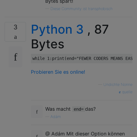
Bytes spart!
—
Diese Community ist transphobisch
Python 3
, 87
3
Bytes
while
1
:
print
(
end
=
"FEWER CODERS MEANS EASI
Probieren Sie es online!
—
Undichte Nonne
quelle
Was macht
das?
end=
—
Adám
@ Adám Mit dieser Option können