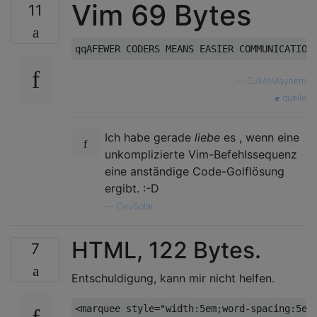
Vim 69 Bytes
11
—
DJMcMayhem
quelle
Ich habe gerade
liebe
es , wenn eine
unkomplizierte Vim-Befehlssequenz
eine anständige Code-Golflösung
ergibt. :-D
—
DevSolar
HTML, 122 Bytes.
7
Entschuldigung, kann mir nicht helfen.
<marquee
style
=
"
width
:
5em
;
word-spacing
:
5em