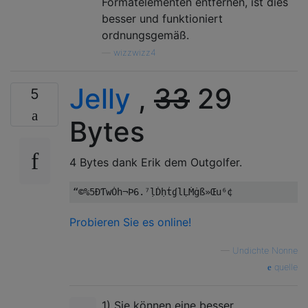
Formatelementen entfernen, ist dies
besser und funktioniert
ordnungsgemäß.
—
wizzwizz4
Jelly
,
33
29
5
Bytes
4 Bytes dank Erik dem Outgolfer.
Probieren Sie es online!
—
Undichte Nonne
quelle
1) Sie können eine besser