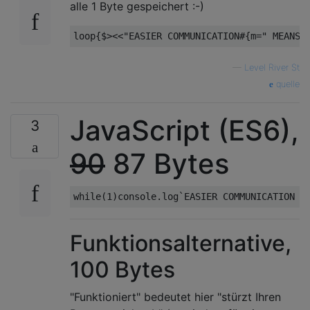
alle 1 Byte gespeichert :-)
—
Level River St
quelle
JavaScript (ES6),
3
90
87 Bytes
Funktionsalternative,
100 Bytes
"Funktioniert" bedeutet hier "stürzt Ihren