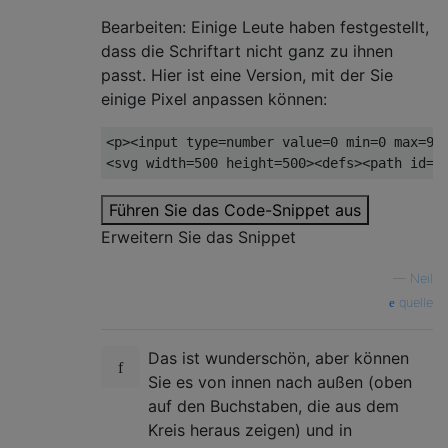
Bearbeiten: Einige Leute haben festgestellt,
dass die Schriftart nicht ganz zu ihnen
passt. Hier ist eine Version, mit der Sie
einige Pixel anpassen können:
<p><input
type
=
number
value
=
0
min
=
0
max
=
9
<svg
width
=
500
height
=
500
><defs><path
id
=
p
Führen Sie das Code-Snippet aus
Erweitern Sie das Snippet
—
Neil
quelle
Das ist wunderschön, aber können
Sie es von innen nach außen (oben
auf den Buchstaben, die aus dem
Kreis heraus zeigen) und in