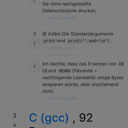
Sie ohne nachgestellte
Zeilenumbrüche drucken.
—
Erik der Outgolfer
3
@ Adám Die Standardargumente
sind
.
print
print("",end="\n")
—
Undichte Nonne
Ich dachte, dass das Ersetzen von
ER
und
(führende +
CO
MEANS
nachfolgende Leerstelle) einige Bytes
einsparen würde, aber anscheinend
nicht.
—
Erik der Outgolfer
C (gcc)
, 92
3