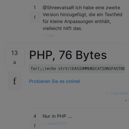
1
@ShreevatsaR Ich habe eine zweite
Version hinzugefügt, die ein Textfeld
für kleine Anpassungen enthält,
vielleicht hilft das.
—
Neil
PHP, 76 Bytes
13
for
(;;)
echo strtr
(
EASI0MMUNICATION1FAST0DI
Probieren Sie es online!
—
Jörg Hülse
q
4
Nur in PHP ....
—
user253751