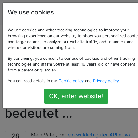
Programmierrätsel
Tags
We use cookies
Account
& Code Golf
We use cookies and other tracking technologies to improve your
Einfachere
browsing experience on our website, to show you personalized conte
and targeted ads, to analyze our website traffic, and to understand
where our visitors are coming from.
Kommunikation
By continuing, you consent to our use of cookies and other tracking
bedeutet schnelleres
technologies and affirm you're at least 16 years old or have consent
from a parent or guardian.
Codieren bedeutet
You can read details in our
Cookie policy
and
Privacy policy
.
weniger Codierer
OK, enter website!
bedeutet ...
Mein Vater, der
ein wirklich guter APLer war
28