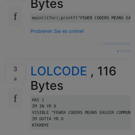
Bytes
main
(){
for
(;
printf
(
"FEWER CODERS MEANS EAS
Probieren Sie es online!
—
Undichte Nonne
quelle
LOLCODE
, 116
3
Bytes
HAI 1

IM IN YR O

VISIBLE "FEWER CODERS MEANS EASIER COMMUNIC
IM OUTTA YR O
