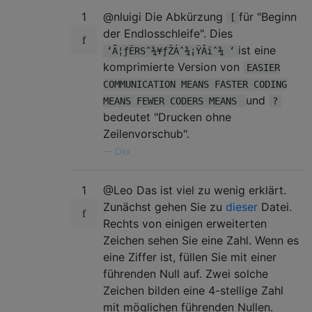
1
@nluigi Die Abkürzung
für "Beginn
[
der Endlosschleife". Dies
ist eine
‘Ã¦ƒËRSˆ¾¥ƒŽÁˆ¾¡ŸÂïˆ¾ ‘
komprimierte Version von
EASIER
COMMUNICATION MEANS FASTER CODING
und
MEANS FEWER CODERS MEANS
?
bedeutet "Drucken ohne
Zeilenvorschub".
—
Okx
1
@Leo Das ist viel zu wenig erklärt.
Zunächst gehen Sie zu
dieser
Datei.
Rechts von einigen erweiterten
Zeichen sehen Sie eine Zahl. Wenn es
eine Ziffer ist, füllen Sie mit einer
führenden Null auf. Zwei solche
Zeichen bilden eine 4-stellige Zahl
mit möglichen führenden Nullen.