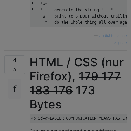
"..."w↰

"..."     generate the string "..."

     w    print to STDOUT without trailing 
—
Undichte Nonne
quelle
HTML / CSS (nur
4
Firefox),
179
177
183
176
173
Bytes