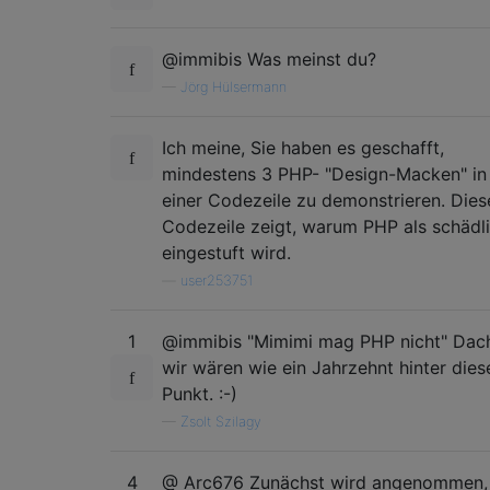
@immibis Was meinst du?
—
Jörg Hülsermann
Ich meine, Sie haben es geschafft,
mindestens 3 PHP- "Design-Macken" in
einer Codezeile zu demonstrieren. Dies
Codezeile zeigt, warum PHP als schädl
eingestuft wird.
—
user253751
1
@immibis "Mimimi mag PHP nicht" Dach
wir wären wie ein Jahrzehnt hinter die
Punkt. :-)
—
Zsolt Szilagy
4
@ Arc676 Zunächst wird angenommen,