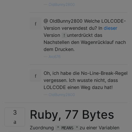
—
OldBunny2800
@ OldBunny2800 Welche LOLCODE-
Version verwendest du? In
dieser
Version
unterdrückt das
!
Nachstellen den Wagenrücklauf nach
dem Drucken.
—
Arc676
Oh, ich habe die No-Line-Break-Regel
vergessen. Ich wusste nicht, dass
LOLCODE einen Weg dazu hat!
—
OldBunny2800
Ruby, 77 Bytes
3
Zuordnung
zu einer Variablen
" MEANS "