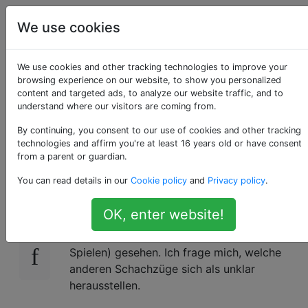
Schach
Tags
Account
We use cookies
Welche Beweise für
We use cookies and other tracking technologies to improve your
browsing experience on our website, to show you personalized
content and targeted ads, to analyze our website traffic, and to
widerlegte
understand where our visitors are coming from.
Schachzüge gibt es?
By continuing, you consent to our use of cookies and other tracking
technologies and affirm you're at least 16 years old or have consent
from a parent or guardian.
You can read details in our
Cookie policy
and
Privacy policy
.
Ich bin vor einiger Zeit über
diesen Artikel
20
gestolpert und habe auch Widerlegungen für
OK, enter website!
das Muzio Gambit (Joseph Kling & Bernard
Horwitz - Schachstudien über das Ende von
Spielen) gesehen. Ich frage mich, welche
anderen Schachzüge sich als unklar
herausstellen.