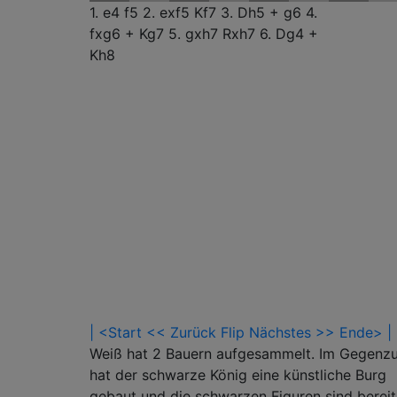
1. e4
f5
2. exf5
Kf7
3. Dh5 +
g6
4.
fxg6 +
Kg7
5. gxh7
Rxh7
6. Dg4 +
Kh8
| <Start
<< Zurück
Flip
Nächstes >>
Ende> |
Weiß hat 2 Bauern aufgesammelt. Im Gegenz
hat der schwarze König eine künstliche Burg
gebaut und die schwarzen Figuren sind bereit