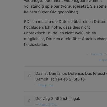
widerlegte oder nicht widerlegbare Gambit
vollständig spielbar (vorausgesetzt, Sie stehe
keinem Super-GM gegenüber).
PD: Ich musste die Dateien über einen Dritten
hochladen. Ich hoffe, dass dies nicht
unpraktisch ist, da ich nicht weiß, ob es
möglich ist, Dateien direkt über Stackexchan
hochzuladen.
—
Pablo S. O
que
Das ist Damianos Defense. Das lettisch
Gambit ist 1.e4 e5 2. Sf5 f5
—
Philip Roe
Der Zug 2. Sf5 ist illegal.
—
Pablo S. Ocal