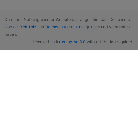
Durch die Nutzung unserer Website bestätigen Sie, dass Sie unsere
Cookie-Richtlinie
und
Datenschutzrichtlinie
gelesen und verstanden
haben.
Licensed under
cc by-sa 3.0
with attribution required.