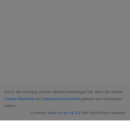
Durch die Nutzung unserer Website bestätigen Sie, dass Sie unsere
Cookie-Richtlinie
und
Datenschutzrichtlinie
gelesen und verstanden
haben.
Licensed under
cc by-sa 3.0
with attribution required.