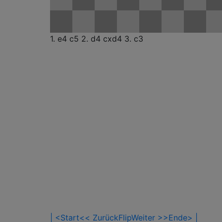
1. e4
c5
2. d4
cxd4
3. c3
| <Start
<< Zurück
Flip
Weiter >>
Ende> |