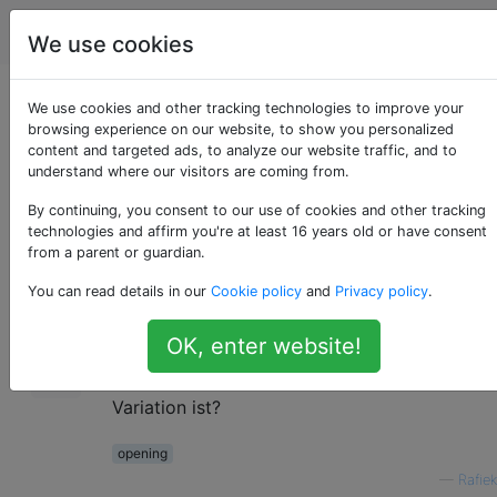
Schach
Tags
Account
We use cookies
Was ist eine kritische
We use cookies and other tracking technologies to improve your
browsing experience on our website, to show you personalized
content and targeted ads, to analyze our website traffic, and to
Variation?
understand where our visitors are coming from.
By continuing, you consent to our use of cookies and other tracking
technologies and affirm you're at least 16 years old or have consent
Manchmal höre ich, dass eine kritische
7
from a parent or guardian.
Variation in einer bestimmten Öffnung
You can read details in our
Cookie policy
and
Privacy policy
.
vermieden wurde und stattdessen eine solide
Variation gewählt wurde. Kann mir jemand
OK, enter website!
erklären, was eine kritische Variation ist?
Vielleicht auch erklären, was eine solide
Variation ist?
opening
—
Rafiek