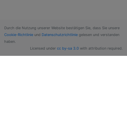
Durch die Nutzung unserer Website bestätigen Sie, dass Sie unsere
Cookie-Richtlinie
und
Datenschutzrichtlinie
gelesen und verstanden
haben.
Licensed under
cc by-sa 3.0
with attribution required.