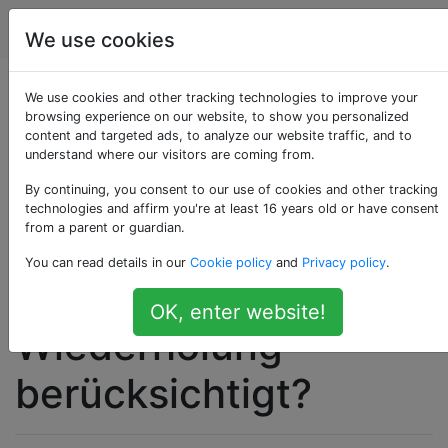
Schach
Tags
Account
We use cookies
Regeln: Wie wird das
We use cookies and other tracking technologies to improve your
browsing experience on our website, to show you personalized
content and targeted ads, to analyze our website traffic, and to
Recht auf Burg und
understand where our visitors are coming from.
en passant bei der
By continuing, you consent to our use of cookies and other tracking
technologies and affirm you're at least 16 years old or have consent
from a parent or guardian.
Berechnung einer
You can read details in our
Cookie policy
and
Privacy policy
.
dreifachen
OK, enter website!
Wiederholung
berücksichtigt?