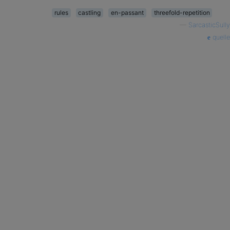
rules
castling
en-passant
threefold-repetition
—
SarcasticSully
quelle