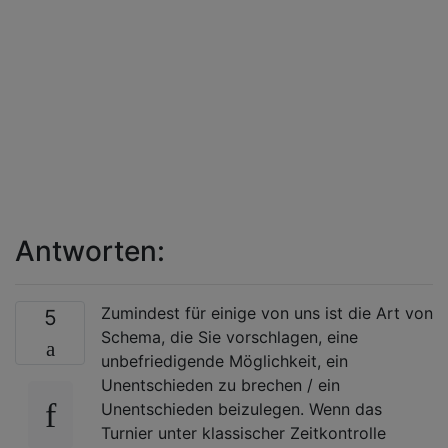
Antworten:
Zumindest für einige von uns ist die Art von
5
Schema, die Sie vorschlagen, eine
unbefriedigende Möglichkeit, ein
Unentschieden zu brechen / ein
Unentschieden beizulegen. Wenn das
Turnier unter klassischer Zeitkontrolle