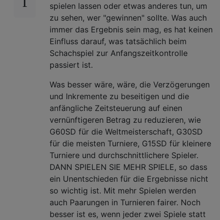
spielen lassen oder etwas anderes tun, um
zu sehen, wer "gewinnen" sollte. Was auch
immer das Ergebnis sein mag, es hat keinen
Einfluss darauf, was tatsächlich beim
Schachspiel zur Anfangszeitkontrolle
passiert ist.
Was besser wäre, wäre, die Verzögerungen
und Inkremente zu beseitigen und die
anfängliche Zeitsteuerung auf einen
vernünftigeren Betrag zu reduzieren, wie
G60SD für die Weltmeisterschaft, G30SD
für die meisten Turniere, G15SD für kleinere
Turniere und durchschnittlichere Spieler.
DANN SPIELEN SIE MEHR SPIELE, so dass
ein Unentschieden für die Ergebnisse nicht
so wichtig ist. Mit mehr Spielen werden
auch Paarungen in Turnieren fairer. Noch
besser ist es, wenn jeder zwei Spiele statt