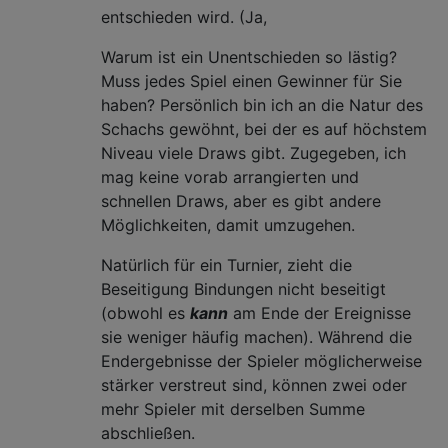
entschieden wird. (Ja,
Warum ist ein Unentschieden so lästig?
Muss jedes Spiel einen Gewinner für Sie
haben? Persönlich bin ich an die Natur des
Schachs gewöhnt, bei der es auf höchstem
Niveau viele Draws gibt. Zugegeben, ich
mag keine vorab arrangierten und
schnellen Draws, aber es gibt andere
Möglichkeiten, damit umzugehen.
Natürlich für ein Turnier, zieht die
Beseitigung Bindungen nicht beseitigt
(obwohl es
kann
am Ende der Ereignisse
sie weniger häufig machen). Während die
Endergebnisse der Spieler möglicherweise
stärker verstreut sind, können zwei oder
mehr Spieler mit derselben Summe
abschließen.