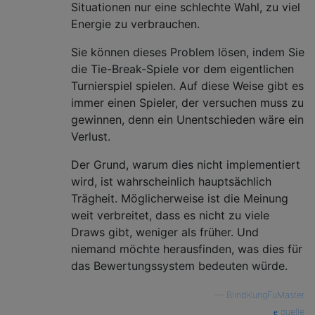
Situationen nur eine schlechte Wahl, zu viel
Energie zu verbrauchen.
Sie können dieses Problem lösen, indem Sie
die Tie-Break-Spiele vor dem eigentlichen
Turnierspiel spielen. Auf diese Weise gibt es
immer einen Spieler, der versuchen muss zu
gewinnen, denn ein Unentschieden wäre ein
Verlust.
Der Grund, warum dies nicht implementiert
wird, ist wahrscheinlich hauptsächlich
Trägheit. Möglicherweise ist die Meinung
weit verbreitet, dass es nicht zu viele
Draws gibt, weniger als früher. Und
niemand möchte herausfinden, was dies für
das Bewertungssystem bedeuten würde.
—
BlindKungFuMaster
quelle