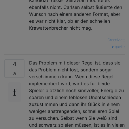
Kandidat Yasser Seirawan mochte es
ebenfalls nicht. Carlsen selbst äußerte den
Wunsch nach einem anderen Format, aber
es war nicht klar, ob er den schnellen
Krawattenbrecher nicht mag.
—
GreenMatt
quelle
Das Problem mit dieser Regel ist, dass sie
4
das Problem nicht löst, sondern sogar
verschlimmern kann. Wenn diese Regel
implementiert wird, wird es für beide
Spieler plötzlich noch sinnvoller, Energie zu
sparen und einem leblosen Unentschieden
zuzustimmen und dann ihr Glück in einem
weniger anstrengenden, schnelleren Spiel
zu versuchen. Selbst wenn Sie weiß sind
und schwarz spielen müssen, ist es in vielen