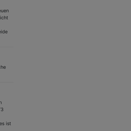
euen
icht
eide
che
n
/3
es ist