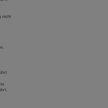
 nicht
n.
ührt
ass
hrt.