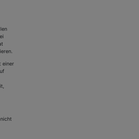
len
ei
at
ieren.
 einer
uf
t,
nicht