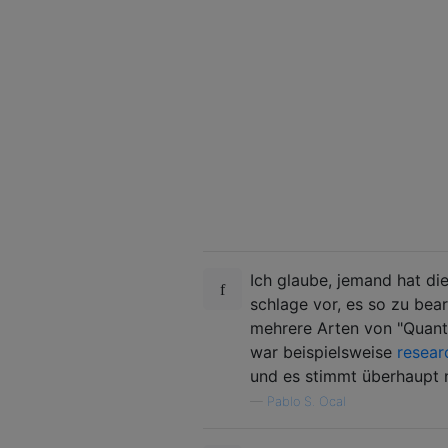
Ich glaube, jemand hat die
schlage vor, es so zu bear
mehrere Arten von "Quante
war beispielsweise
resear
und es stimmt überhaupt ni
—
Pablo S. Ocal