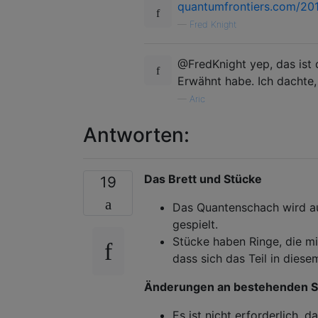
quantumfrontiers.com/20
—
Fred Knight
@FredKnight yep, das ist d
Erwähnt habe. Ich dachte,
—
Aric
Antworten:
Das Brett und Stücke
19
Das Quantenschach wird a
gespielt.
Stücke haben Ringe, die mit
dass sich das Teil in diese
Änderungen an bestehenden S
Es ist nicht erforderlich, d