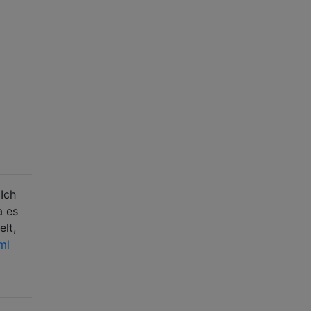
 Ich
a es
lt,
ml