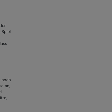
 der
 Spiel
dass
h noch
se an,
d
tte,