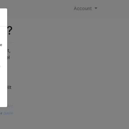
Account
hs?
re
iegt,
Spiel
a
stellt
—
Aric
quelle