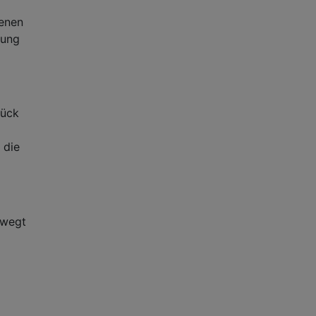
senen
sung
tück
 die
ewegt