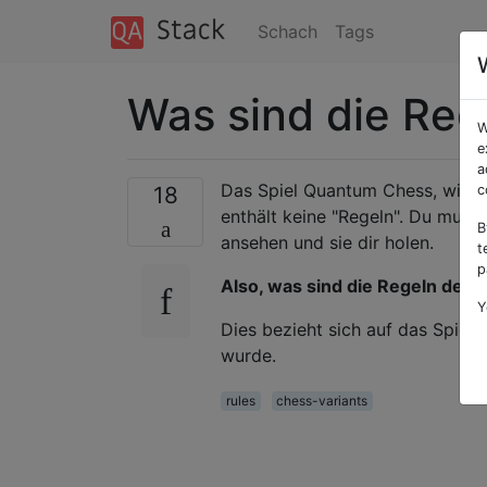
Schach
Tags
Was sind die Re
W
e
a
Das Spiel Quantum Chess, wie e
18
c
enthält keine "Regeln". Du musst
B
ansehen und sie dir holen.
t
p
Also, was sind die Regeln des
Y
Dies bezieht sich auf das Spiel 
wurde.
rules
chess-variants