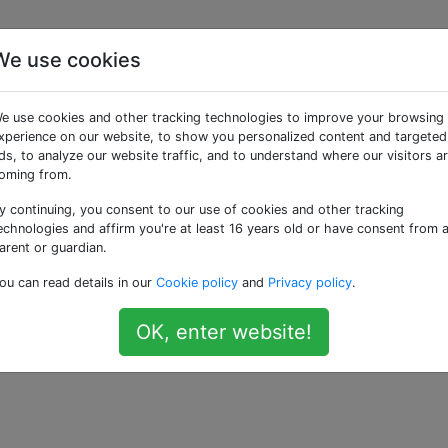
We use cookies
geln des Quantenschac
e use cookies and other tracking technologies to improve your browsing
xperience on our website, to show you personalized content and targeted
ds, to analyze our website traffic, and to understand where our visitors a
s in dem Video zu sehen ist, in dem Paul Rudd Hawking bes
oming from.
 entweder das Tutorial im Spiel machen, dir ein Video zum 
y continuing, you consent to our use of cookies and other tracking
echnologies and affirm you're at least 16 years old or have consent from 
arent or guardian.
 Quantenschachs?
ou can read details in our
Cookie policy
and
Privacy policy
.
(derzeit nur bei Steam verfügbar), das von Chris Cantwell er
OK, enter website!