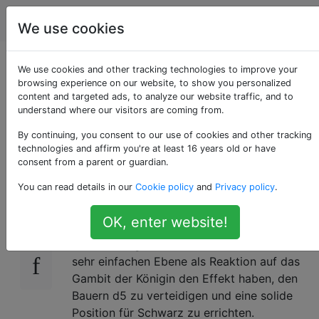
Schach
Tags
Account
We use cookies
Was sind die Vorteile
We use cookies and other tracking technologies to improve your
browsing experience on our website, to show you personalized
content and targeted ads, to analyze our website traffic, and to
der QGD gegenüber
understand where our visitors are coming from.
den Slawen?
By continuing, you consent to our use of cookies and other tracking
technologies and affirm you're at least 16 years old or have
consent from a parent or guardian.
You can read details in our
Cookie policy
and
Privacy policy
.
Ich habe keine umfassenden Kenntnisse über
7
die Eröffnungstheorie der beiden im Titel
OK, enter website!
genannten Eröffnungen. Ich verstehe jedoch,
dass die Züge 2 ... c6 und 2 ... e6 auf einer
sehr einfachen Ebene als Reaktion auf das
Gambit der Königin den Effekt haben, den
Bauern d5 zu verteidigen und eine solide
Position für Schwarz zu errichten.