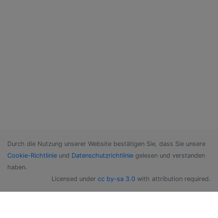
Durch die Nutzung unserer Website bestätigen Sie, dass Sie unsere
Cookie-Richtlinie
und
Datenschutzrichtlinie
gelesen und verstanden
haben.
Licensed under
cc by-sa 3.0
with attribution required.