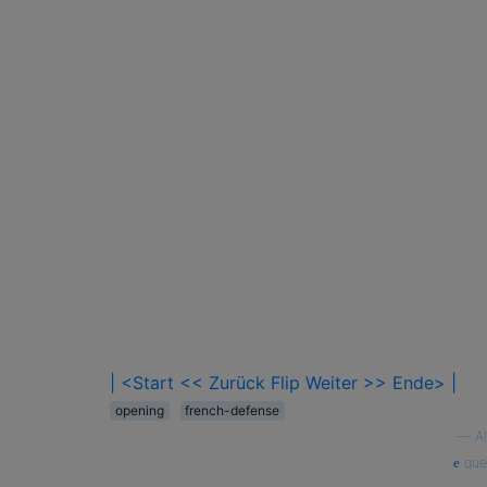
| <Start
<< Zurück
Flip
Weiter >>
Ende> |
opening
french-defense
—
A
que