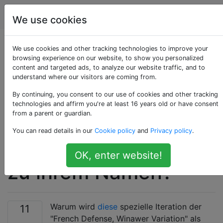
Schach
Tags
Account
We use cookies
Wie kommt die
We use cookies and other tracking technologies to improve your
browsing experience on our website, to show you personalized
content and targeted ads, to analyze our website traffic, and to
"Französische
understand where our visitors are coming from.
Verteidigung,
By continuing, you consent to our use of cookies and other tracking
technologies and affirm you're at least 16 years old or have consent
from a parent or guardian.
Winawer Variation,
You can read details in our
Cookie policy
and
Privacy policy
.
Fingerslip Variation"
OK, enter website!
zu ihrem Namen?
Warum wird
diese
spezielle Iteration der
11
"French Defense, Winawer Variation" als