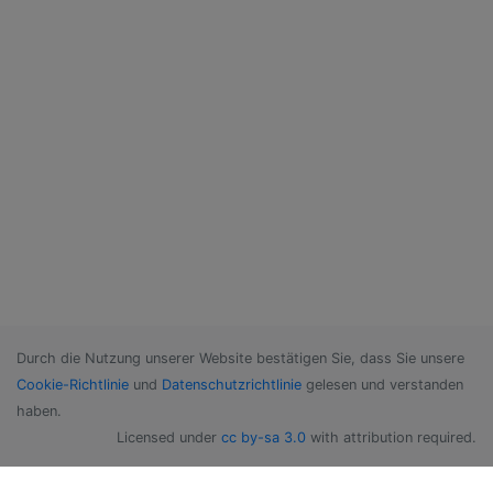
Durch die Nutzung unserer Website bestätigen Sie, dass Sie unsere
Cookie-Richtlinie
und
Datenschutzrichtlinie
gelesen und verstanden
haben.
Licensed under
cc by-sa 3.0
with attribution required.