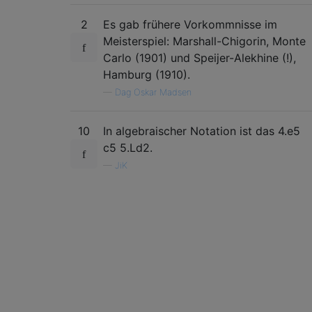
2
Es gab frühere Vorkommnisse im
Meisterspiel: Marshall-Chigorin, Monte
Carlo (1901) und Speijer-Alekhine (!),
Hamburg (1910).
—
Dag Oskar Madsen
10
In algebraischer Notation ist das 4.e5
c5 5.Ld2.
—
JiK