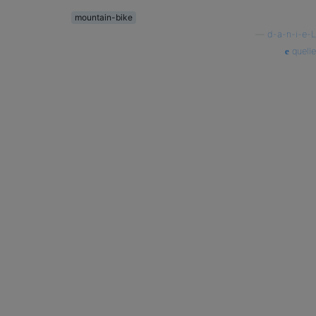
mountain-bike
—
d-a-n-i-e-L
quelle