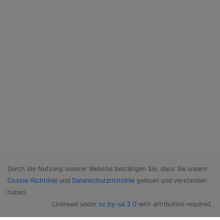
Durch die Nutzung unserer Website bestätigen Sie, dass Sie unsere
Cookie-Richtlinie
und
Datenschutzrichtlinie
gelesen und verstanden
haben.
Licensed under
cc by-sa 3.0
with attribution required.