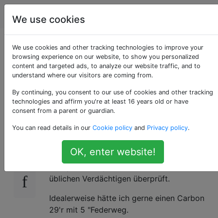
Fahrräder
Tags
Account
We use cookies
High-End-
We use cookies and other tracking technologies to improve your
browsing experience on our website, to show you personalized
content and targeted ads, to analyze our website traffic, and to
Fahrradverleih in
understand where our visitors are coming from.
New York City
By continuing, you consent to our use of cookies and other tracking
technologies and affirm you're at least 16 years old or have
consent from a parent or guardian.
You can read details in our
Cookie policy
and
Privacy policy
.
Kennt jemand Läden, die High-End-Bikes wie
-2
Santa Cruz, Titus usw. wöchentlich oder
OK, enter website!
monatlich vermieten? Ich habe SpeedGoat,
Competitive Cyclist und den Rest der
üblichen Verdächtigen überprüft.
Idealerweise hätte ich gerne einen Carbon
29'r mit 5 "Federweg.