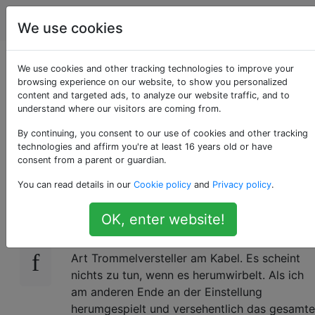
Fahrräder
Tags
Account
We use cookies
Wie funktionieren die
We use cookies and other tracking technologies to improve your
browsing experience on our website, to show you personalized
content and targeted ads, to analyze our website traffic, and to
Verstelltrommeln an
understand where our visitors are coming from.
einem Schaltseil?
By continuing, you consent to our use of cookies and other tracking
technologies and affirm you're at least 16 years old or have
consent from a parent or guardian.
You can read details in our
Cookie policy
and
Privacy policy
.
Ich habe einen Shimano Sora-Umwerfer auf
3
dem Fahrrad, das ich gerade gekauft habe,
OK, enter website!
mit einem dreifachen Kettenblatt vorne.
Direkt neben den Schaltern befindet sich eine
Art Trommelversteller am Kabel. Es scheint
nichts zu tun, wenn es herumwirbelt. Als ich
am anderen Ende an der Einstellung
herumgespielt und versehentlich das gesamte