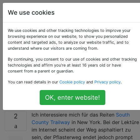
Fahrräder
Tags
Account
We use cookies
Wie erreicht man den
We use cookies and other tracking technologies to improve your
browsing experience on our website, to show you personalized
content and targeted ads, to analyze our website traffic, and to
South County
understand where our visitors are coming from.
Trailway von
By continuing, you consent to our use of cookies and other tracking
technologies and affirm you're at least 16 years old or have
consent from a parent or guardian.
Manhattan aus mit
You can read details in our
Cookie policy
and
Privacy policy
.
einem Rennrad?
OK, enter website!
Ich interessiere mich für das Reiten
South
2
County Trailway
in New York. Bei der Lektüre
im Internet scheint der Weg asphaltiert zu
sein, der Pflasterweg endet jedoch prompt