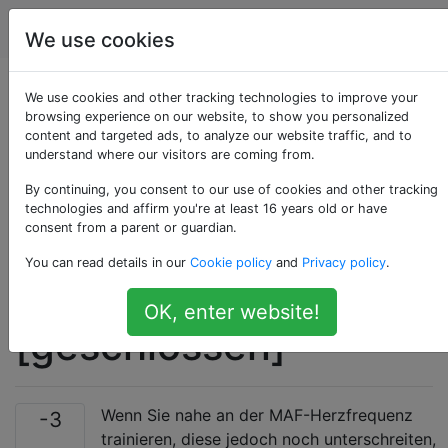
Fahrräder
Tags
Account
We use cookies
Warum wenden
We use cookies and other tracking technologies to improve your
browsing experience on our website, to show you personalized
content and targeted ads, to analyze our website traffic, and to
professionelle
understand where our visitors are coming from.
Radfahrer die
By continuing, you consent to our use of cookies and other tracking
technologies and affirm you're at least 16 years old or have
consent from a parent or guardian.
Maffetone-Methode
You can read details in our
Cookie policy
and
Privacy policy
.
nicht an?
OK, enter website!
[geschlossen]
Wenn Sie nahe an der MAF-Herzfrequenz
-3
trainieren, diese jedoch noch unterschreiten,