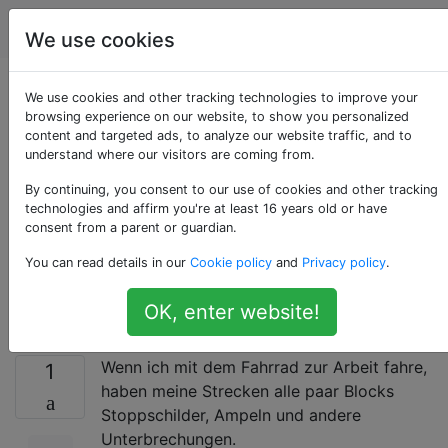
Fahrräder
Tags
Account
We use cookies
Wie viel schneller
We use cookies and other tracking technologies to improve your
browsing experience on our website, to show you personalized
content and targeted ads, to analyze our website traffic, and to
kann ich pendeln,
understand where our visitors are coming from.
wenn ich einen
By continuing, you consent to our use of cookies and other tracking
technologies and affirm you're at least 16 years old or have
consent from a parent or guardian.
Leistungsmesser
You can read details in our
Cookie policy
and
Privacy policy
.
verwende?
OK, enter website!
Wenn ich mit dem Fahrrad zur Arbeit fahre,
1
haben meine Strecken alle paar Blocks
Stoppschilder, Ampeln und andere
Unterbrechungen.