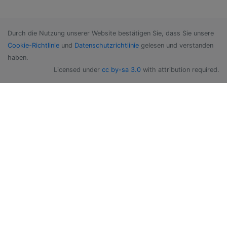
Durch die Nutzung unserer Website bestätigen Sie, dass Sie unsere
Cookie-Richtlinie
und
Datenschutzrichtlinie
gelesen und verstanden
haben.
Licensed under
cc by-sa 3.0
with attribution required.