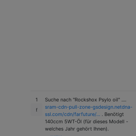
1
Suche nach "Rockshox Psylo oil" ....
sram-cdn-pull-zone-gsdesign.netdna-
ssl.com/cdn/farfuture/…
. Benötigt
140ccm 5WT-Öl (für dieses Modell -
welches Jahr gehört Ihnen).