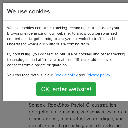
Fahrräder
Tags
Account
We use cookies
RockShox Psylo-
We use cookies and other tracking technologies to improve your
browsing experience on our website, to show you personalized
content and targeted ads, to analyze our website traffic, and to
Ölersatz
understand where our visitors are coming from.
By continuing, you consent to our use of cookies and other tracking
technologies and affirm you're at least 16 years old or have
Ich habe ein Specialized-Fahrrad, das ich
3
consent from a parent or guardian.
nicht benutzt habe und das ich meiner
You can read details in our
Cookie policy
and
Privacy policy
.
Schwester geben möchte. Es sitzt seit etwa 5
Jahren in meinem Keller und ist verkehrt
OK, enter website!
herum gelagert. Als ich ihn in meinem Laden
zur Wartung brachte, bemerkte ich, dass der
Schock (RockShox Psylo) Öl austrat. Ich
googelte, um zu sehen, wie schwer es mir an
einem Job ist, mich selbst zu erledigen, und
es sah ziemlich geradlinig aus, da es keine