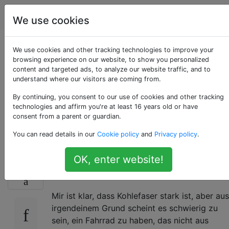
Fahrräder
Tags
Account
We use cookies
Carbonräder machen
We use cookies and other tracking technologies to improve your
browsing experience on our website, to show you personalized
content and targeted ads, to analyze our website traffic, and to
mich nervös. Können
understand where our visitors are coming from.
Sie die Spannung
By continuing, you consent to our use of cookies and other tracking
technologies and affirm you're at least 16 years old or have
consent from a parent or guardian.
lindern?
You can read details in our
Cookie policy
and
Privacy policy
.
OK, enter website!
Bin es nur ich oder machen Carbon-Bikes
26
andere nervös?
Mir ist klar, dass Kohlefaser stark ist, aber aus
irgendeinem Grund scheint es schwierig zu
sein, ein Fahrrad zu haben, das nicht aus