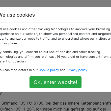
We use cookies
ebsseite ein Abstandhalt
e use cookies and other tracking technologies to improve your browsing
n ein Tretlager für das
xperience on our website, to show you personalized content and targeted
ds, to analyze our website traffic, and to understand where our visitors a
oming from.
installiert wird?
y continuing, you consent to our use of cookies and other tracking
echnologies and affirm you're at least 16 years old or have consent from 
arent or guardian.
eBay gesehen:
ou can read details in our
Cookie policy
and
Privacy policy
.
OK, enter website!
ollte bei der Installation ein Abstandhalter auf der anderen 
?
 Shimano 105 FC-5700, bei der das innere Kettenblatt entf
 10-fach 105 11-28T. Ich habe mich nur gefragt, ob auf der