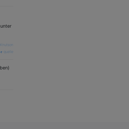
 unter
Knutson
quelle
uben)