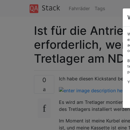
Fahrräder
Tags
Ist für die Antri
W
erforderlich, wen
e
a
c
Tretlager am NDS 
B
t
p
Ich habe diesen Kickstand bei 
0
Y
Es wird am Tretlager montiert. S
des Tretlagers installiert werden
Im Moment ist meine Kurbel eine
ist, und meine Kassette ist eine