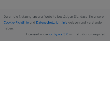
Durch die Nutzung unserer Website bestätigen Sie, dass Sie unsere
Cookie-Richtlinie
und
Datenschutzrichtlinie
gelesen und verstanden
haben.
Licensed under
cc by-sa 3.0
with attribution required.