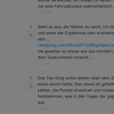
wurde verwendet, um etwas zu halten.
nur eine Fahrradpumpe wahrscheinlich.
—
Willeke
1
Sieht so aus, als hättest du recht. Ich l
und eines der Ergebnisse kam erschei
sein ...
i.ebayimg.com/00/s/MTYwMFgxNjAw
nie gesehen so etwas wie das montiert a
dem Subkontinent obwohl ...
—
Jeder
1
Das Top-Ding sollte weiter oben sein. E
einen davon hatte. Das obere ist gefed
ziehen, die Pumpe einsetzen und losla
festklemmen, was in den Tagen der gepf
war.
—
Carel