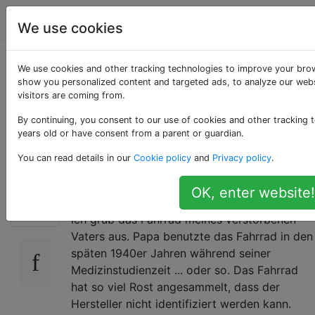
Fahrräder
Tags
Account
We use cookies
Was ist dieses Gerät
We use cookies and other tracking technologies to improve your brow
show you personalized content and targeted ads, to analyze our webs
visitors are coming from.
am Sitzrohr
By continuing, you consent to our use of cookies and other tracking t
befestigt?
years old or have consent from a parent or guardian.
You can read details in our
Cookie policy
and
Privacy policy
.
OK, enter website!
13
Ich grub das Fahrrad meines verstorbenen
Vaters aus. Papa benutzte das Fahrrad in den
späten 1940er Jahren während seiner
Medizinstudienzeit ... oder so. Das Fahrrad
hat so viel Rost angesammelt, dass der
Hersteller nicht identifiziert werden kann.