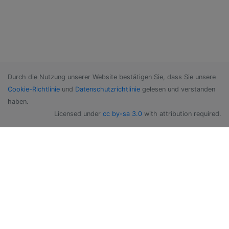
Durch die Nutzung unserer Website bestätigen Sie, dass Sie unsere
Cookie-Richtlinie
und
Datenschutzrichtlinie
gelesen und verstanden
haben.
Licensed under
cc by-sa 3.0
with attribution required.