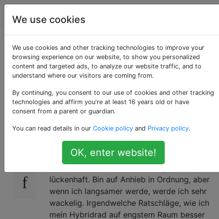
Fahrräder
Tags
Account
We use cookies
Der 75-jährige neue
We use cookies and other tracking technologies to improve your
browsing experience on our website, to show you personalized
content and targeted ads, to analyze our website traffic, and to
Fahrer braucht
understand where our visitors are coming from.
Beratung
By continuing, you consent to our use of cookies and other tracking
technologies and affirm you're at least 16 years old or have
consent from a parent or guardian.
You can read details in our
Cookie policy
and
Privacy policy
.
Ich lerne gerade nach einer 30-jährigen Pause
11
wieder zu fahren. Ich bin körperlich in sehr
OK, enter website!
guter Verfassung, habe also einen guten
Muskeltonus, aber mein Gleichgewicht ist
lückenhaft. Bin auf Anhieb in Ordnung, aber
wenn ich langsamer werde, werde ich sehr
wackelig. Irgendwelche Ratschläge, wie ich
mein Hybridrad auf engstem Raum besser