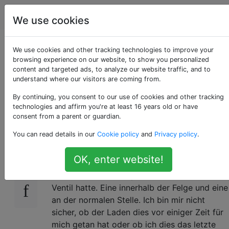
Fahrräder
Tags
Account
We use cookies
eine Presta-
We use cookies and other tracking technologies to improve your
browsing experience on our website, to show you personalized
content and targeted ads, to analyze our website traffic, and to
Stielmutter in die
understand where our visitors are coming from.
Felge stecken?
By continuing, you consent to our use of cookies and other tracking
technologies and affirm you're at least 16 years old or have
consent from a parent or guardian.
You can read details in our
Cookie policy
and
Privacy policy
.
Hat jemand jemals davon gehört? Ich bin mir
8
nicht sicher, wie es passiert ist, aber als ich
OK, enter website!
heute meinen Reifen austauschte, stellte ich
fest, dass ich zwei Spindelmuttern an meinem
Ventil hatte. Eine innerhalb der Felge und eine
an der normalen Stelle. Ich bin mir nicht
sicher, ob der Laden dies vor einiger Zeit für
mich getan hat oder ob ich dies das letzte